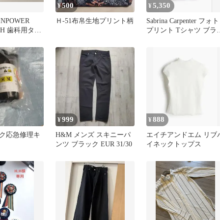
500
5,350
¥
¥
NPOWER
Ｈ-51布帛生地プリント柄
Sabrina Carpenter フォト
 4H 歯科用ター
プリント Tシャツ ブラ
ク H&M
999
888
¥
¥
ク応急修理キ
H&M メンズ スキニーパ
エイチアンドエム リブ
ンツ ブラック EUR 31/30
イネックトップス