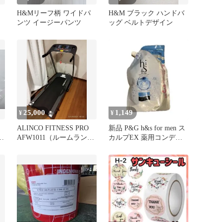
H&Mリーフ柄 ワイドパ
H&M ブラック ハンドバ
ンツ イージーパンツ
ッグ ベルトデザイン
25,000
1,149
¥
¥
ALINCO FITNESS PRO
新品 P&G h&s for men ス
キ
AFW1011（ルームランナ
カルプEX 薬用コンディ
ー1011）
ショナー 特大