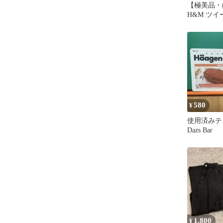
【極美品・
H&M ツイ
ク柄 キャス
580
¥
使用済みテレカ
Dazs Bar
1,800
¥