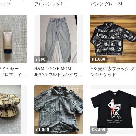
シャツ
アロハシャツ L
パンツ グレー M
800
1,000
¥
¥
定タイムセー
H&M LOOSE MOM
H& 光沢感 ブラック ダ
M アロマティッ
JEANS ウルトラハイウエ
ンジャケット
ープ ハンドク
スト
1,000
3,499
¥
¥