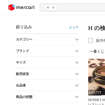
ンツにスキップ
H
絞り込み
H の
クリア
カテゴリー
販売
ブランド
一番くじ
サイズ
販売状況
出品者
17,777
¥
商品の状態
HERMES
レスレット