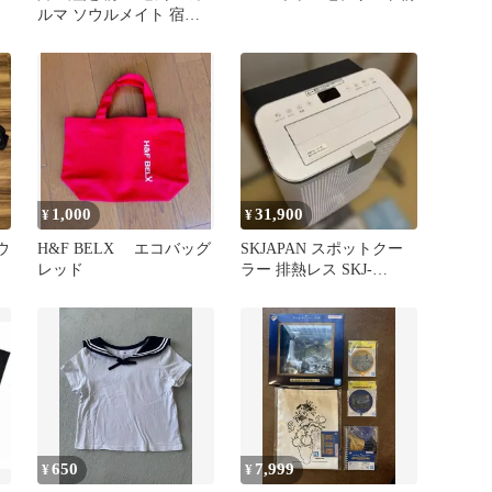
ルマ ソウルメイト 宿命
霊視 辛口【24h以内】
1,000
31,900
¥
¥
ウ
H&F BELX エコバッグ
SKJAPAN スポットクー
レッド
ラー 排熱レス SKJ-
KY10AHL
650
7,999
¥
¥