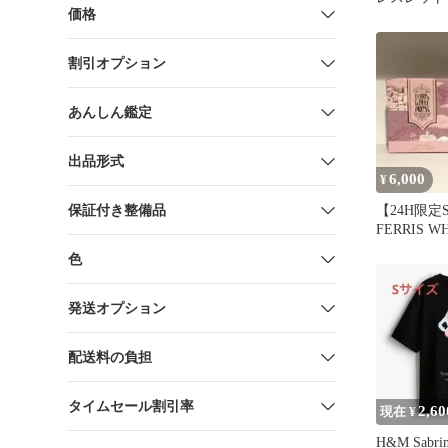
価格
割引オプション
あんしん鑑定
出品形式
6,000
¥
保証付き整備品
【24H限定
FERRIS W
PRESS【
色
セット
発送オプション
配送料の負担
タイムセール割引率
2,60
現在 ¥
H&M Sabrin