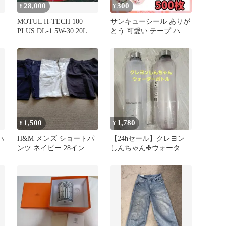
28,000
300
¥
¥
MOTUL H-TECH 100
サンキューシール ありが
ッ
PLUS DL-1 5W-30 20L
とう 可愛い テープ ハン
ドメイド ロール 韓国 H-2
1,500
1,780
¥
¥
ハ
H&M メンズ ショートパ
【24hセール】クレヨン
ンツ ネイビー 28インチ
しんちゃん✤ウォーター
他3点セット
ボトル✤タイムマーカ付