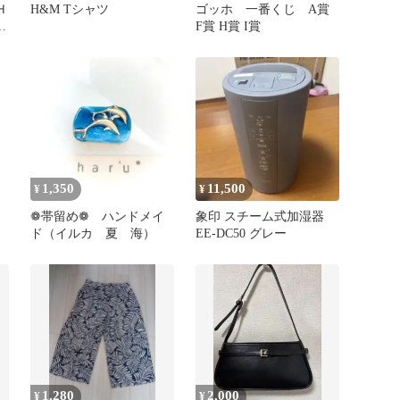
Ｈ
H&M Tシャツ
ゴッホ 一番くじ A賞
T
F賞 H賞 I賞
1,350
11,500
¥
¥
❁帯留め❁ ハンドメイ
象印 スチーム式加湿器
ド（イルカ 夏 海）
EE-DC50 グレー
ス
1,280
2,000
¥
¥