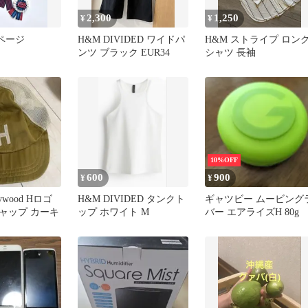
2,300
1,250
¥
¥
ページ
H&M DIVIDED ワイドパ
H&M ストライプ ロン
ンツ ブラック EUR34
シャツ 長袖
10%OFF
600
900
¥
¥
lywood Hロゴ
H&M DIVIDED タンクト
ギャツビー ムービング
ャップ カーキ
ップ ホワイト M
バー エアライズH 80g