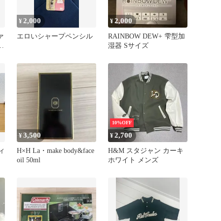
2,000
2,000
¥
¥
ァ
エロいシャープペンシル
RAINBOW DEW+ 雫型加
n
湿器 Sサイズ
10%OFF
3,500
2,700
¥
¥
ウィ
H×H La・make body&face
H&M スタジャン カーキ
oil 50ml
ホワイト メンズ