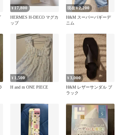
17,800
2,200
¥
現在 ¥
グ
HERMES H-DECO マグカ
H&M スーパーバギーデ
ップ
ニム
1,500
3,000
¥
¥
ラ
H and m ONE PIECE
H&M レザーサンダル ブ
ラック