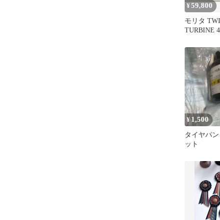
59,800
¥
モリタ TWI
TURBINE
ビン
1,500
¥
タイヤパン
ット