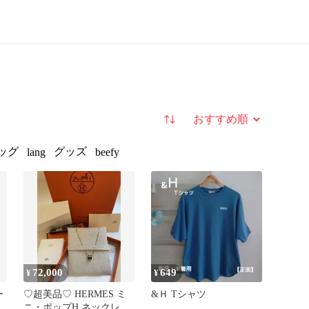
並び替え
ッグ
グッズ
lang
beefy
72,000
649
¥
¥
ー
♡超美品♡ HERMES ミ
&Ｈ Tシャツ
ニ・ポップH ネックレス