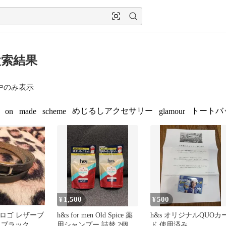
検索結果
中のみ表示
めじるしアクセサリー
トートバ
on
made
scheme
glamour
1,500
500
¥
¥
 Hロゴ レザーブ
h&s for men Old Spice 薬
h&s オリジナルQUOカ
 ブラック
用シャンプー 詰替 2個セ
ド 使用済み