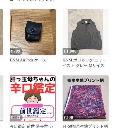
ブラック ピンクゴール
ド
799
1,000
¥
¥
H&M AirPods ケース
H&M ポロネック ニット
ベスト グレー Mサイズ
333
500
¥
¥
ド
占い鑑定 前世 過去世 カ
Ｈ-50布帛生地プリント柄