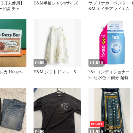
ほぼ未使用】
H&M半袖シャツsサイズ
サブリナカーペンター 
ード調 チェッ
&M エイチアンドエム 
ケット M/L
シャツ XL
800
1,620
¥
¥
 Häagen-
H&M シフトドレス S
h&s コンディショナー
920g 水色 3 個分 超特大
エイチアンドエスモイ
チャー 愛知南倉庫
10%OFF
600
1,980
¥
¥