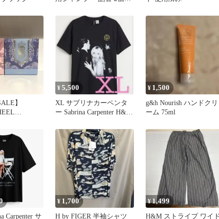
ット
5,500
1,500
¥
¥
SALE】
XL サブリナカーペンタ
g&h Nourish ハンドクリ
HEEL
ー Sabrina Carpenter H&M
ーム 75ml
万年筆インク】
Tシャツ
0
1,700
1,499
¥
¥
a Carpenter サ
H by FIGER 半袖シャツ
H&M ストライプ ワイ