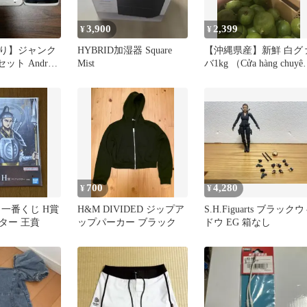
3,900
2,399
¥
¥
り】ジャンク
HYBRID加湿器 Square
【沖縄県産】新鮮 白グ
ット Android
Mist
バ1kg （Cửa hàng chuyê
モバイル
ổi）
700
4,280
¥
¥
 一番くじ H賞
H&M DIVIDED ジップア
S.H.Figuarts ブラック
ター 王賁
ップパーカー ブラック
ドウ EG 箱なし