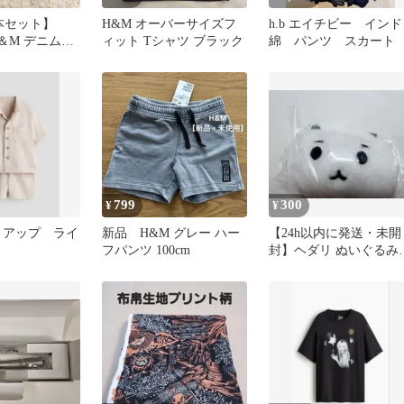
本セット】
H&M オーバーサイズフ
h.b エイチビー インド
H＆M デニムパ
ィット Tシャツ ブラック
綿 パンツ スカート
799
300
¥
¥
ットアップ ライ
新品 H&M グレー ハー
【24h以内に発送・未開
フパンツ 100cm
封】ヘダリ ぬいぐるみ
ーリングハンガー