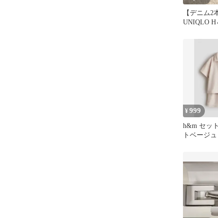
【デニム2
UNIQLO 
ンツ
999
¥
h&m セ
トベージュ