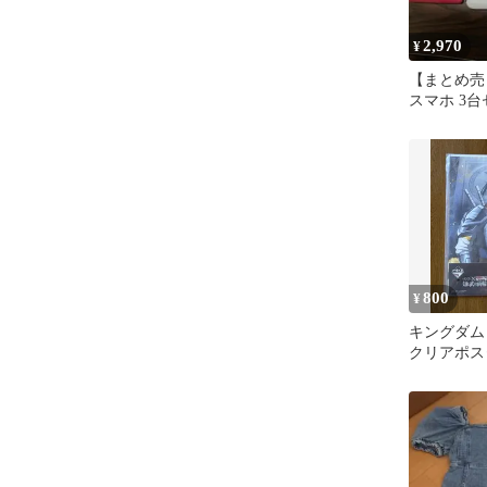
2,970
¥
【まとめ売
スマホ 3台セ
ディズニー
800
¥
キングダム
クリアポス