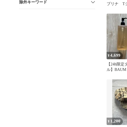
除外キーワード
ブリナ T
4,699
¥
【24h限
ル】BAU
クハンドソ
リーム
1,200
¥