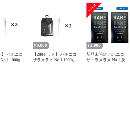
9,800
2,080
¥
¥
ト】 ハホニコ
【2個セット】 ハホニコ
新品未開封 ハホニコ
.1 1000g ブ
ザラメラメ No.1 1000g ブ
ザ・ラメラメ No.1 反応
ベル [ポンプ
ラックレーベル [ポンプ
型ヘアトリ 10g×5包 2箱
付]