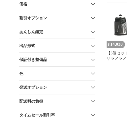
価格
割引オプション
あんしん鑑定
14,030
¥
出品形式
【3個セッ
ザラメラメ No
保証付き整備品
ラックレー
付]
色
発送オプション
配送料の負担
タイムセール割引率