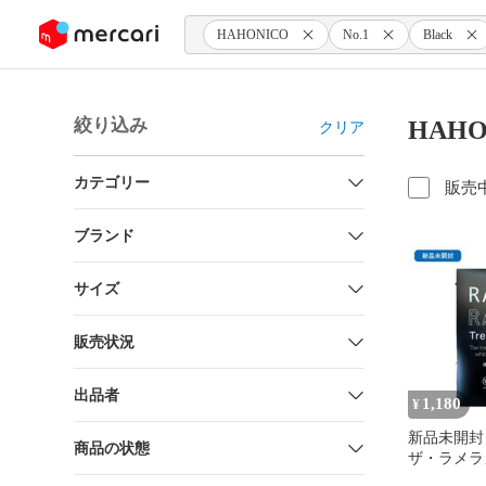
ンツにスキップ
HAHONICO
No.1
Black
絞り込み
HAHON
クリア
カテゴリー
販売
ブランド
サイズ
販売状況
出品者
1,180
¥
新品未開封
商品の状態
ザ・ラメラメ
型ヘアトリ 