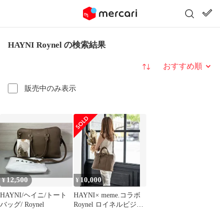
HAYNI Roynel の検索結果
並び替え
販売中のみ表示
12,500
10,000
¥
¥
HAYNI/ヘイニ/トート
HAYNI× meme.コラボ
バッグ/ Roynel
Roynel ロイネルビジネ
スバック