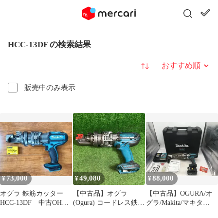
HCC-13DF の検索結果
並び替え
販売中のみ表示
73,000
49,080
88,000
¥
¥
¥
オグラ 鉄筋カッター
【中古品】オグラ
【中古品】OGURA/オ
HCC-13DF 中古OH整
(Ogura) コードレス鉄筋
グラ/Makita/マキタ
備品 ★モーター＆刃 新
カッター HCC-
6DF/SC162DRG 〇