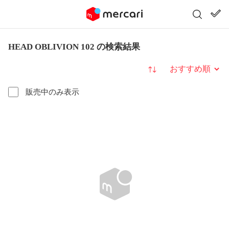
HEAD OBLIVION 102 の検索結果
並び替え
販売中のみ表示