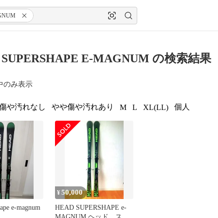
GNUM
 SUPERSHAPE E-MAGNUM の検索結果
中のみ表示
傷や汚れなし
やや傷や汚れあり
個人
M
L
XL(LL)
50,000
¥
hape e-magnum
HEAD SUPERSHAPE e-
MAGNUM ヘッド スキ