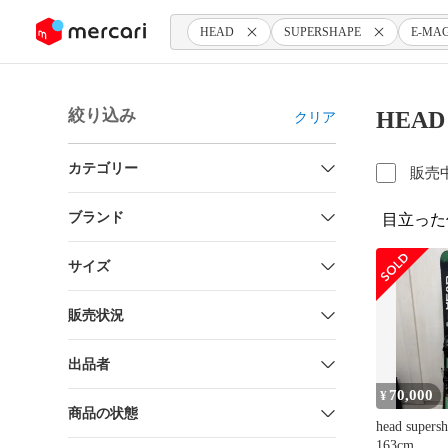
ンツにスキップ
HEAD
SUPERSHAPE
E-MA
絞り込み
HEAD
クリア
カテゴリー
販売
ブランド
目立った
サイズ
販売状況
出品者
70,000
¥
商品の状態
head supers
163cm