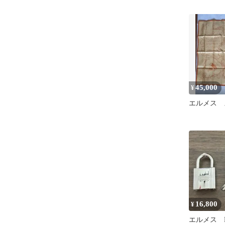
ク GM エ
45,000
¥
エルメス 
16,800
¥
エルメス H