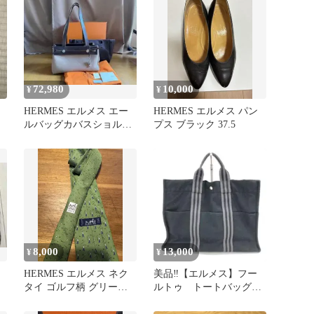
72,980
10,000
¥
¥
HERMES エルメス エー
HERMES エルメス パン
ルバッグカバスショルダ
プス ブラック 37.5
ーバッグ グレイこげ茶
中古
8,000
13,000
¥
¥
HERMES エルメス ネク
美品‼️【エルメス】フー
タイ ゴルフ柄 グリーン
ルトゥ トートバッグ
系 シルク100%
MMブラックxグレー