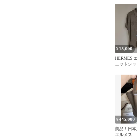
15,000
¥
HERMES
ニットシャ
445,000
¥
美品！日
エルメス 