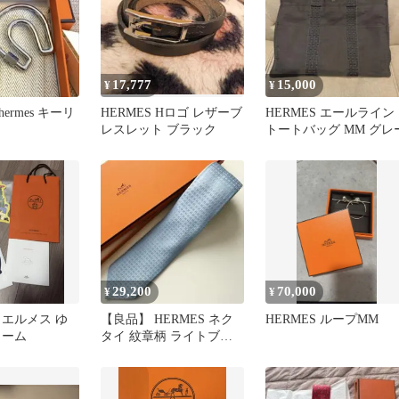
17,777
15,000
¥
¥
ermes キーリ
HERMES Hロゴ レザーブ
HERMES エールライン
レスレット ブラック
トートバッグ MM グレ
29,200
70,000
¥
¥
 エルメス ゆ
【良品】 HERMES ネク
HERMES ループMM
ャーム
タイ 紋章柄 ライトブル
ー