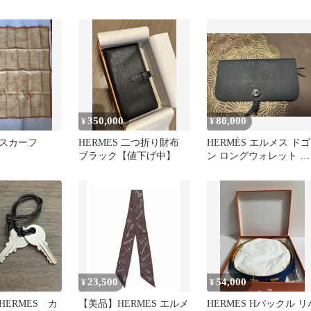
トゥープ⭐︎
グ
350,000
80,000
¥
¥
スカーフ
HERMES 二つ折り財布
HERMÈS エルメス ドゴ
ブラック【値下げ中】
ン ロングウォレット 長
財布 ブルー系 正規品
23,500
54,000
¥
¥
ERMES カ
【美品】HERMES エルメ
HERMES Hバックル リ