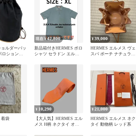
42,800
39,000
現在 ¥
¥
 ショルダーバッ
新品箱付きHERMES ポロ
HERMES エルメス ヴェ
 ポロションミ
シャツ セラドン エルメ
スパ ポーチ ナチュラル
ビー エルメス
ス ドゥブル・ジュ XL
系 レザー 美品 中古
10,290
21,000
¥
¥
 巾着袋
【大人気】HERMES エル
HERMES エルメス ネク
メス H柄 ネクタイ オレ
タイ 動物柄 レッド系
ンジ