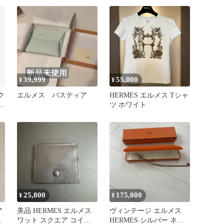
39,999
55,000
¥
¥
ク
エルメス バスティア
HERMES エルメス Tシャ
9
ツ ホワイト
25,800
175,000
¥
¥
ア
美品 HERMES エルメス
ヴィンテージ エルメス
ッ
ワット スクエア コイン
HERMES シルバー ネッ