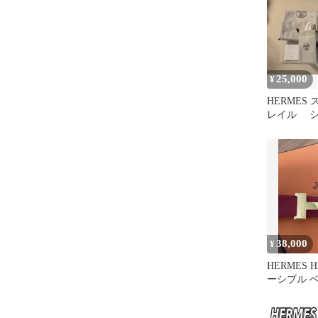
25,000
¥
HERMES
レイル 
38,000
¥
HERMES
ーシブル 