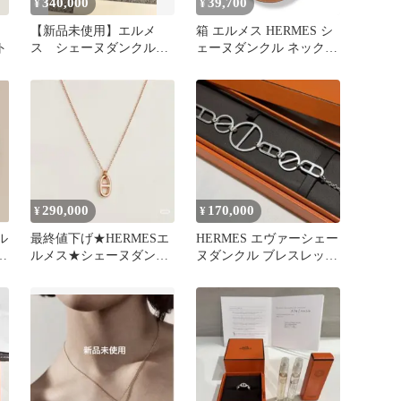
340,000
39,700
¥
¥
【新品未使用】エルメ
箱 エルメス HERMES シ
ト
ス シェーヌダンクル
ェーヌダンクル ネックレ
ファランドールPM ペン
ス ヴォースイフト レザ
ダント
ー U刻印 ブラウン ゴー
ルド ロングネックレス
ペンダント コード スタ
ッズ 4695
290,000
170,000
¥
¥
ル
最終値下げ★HERMESエ
HERMES エヴァーシェー
ルメス★シェーヌダンク
ヌダンクル ブレスレット
ル ファランドール
特注モデル
★18PG新品