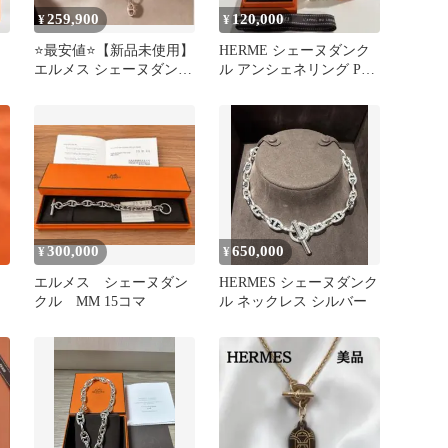
259,900
120,000
¥
¥
⭐️最安値⭐️【新品未使用】
HERME シェーヌダンク
エルメス シェーヌダンク
ル アンシェネリング PM
ル ネックレス ピンクゴ
48
ールド
300,000
650,000
¥
¥
エルメス シェーヌダン
HERMES シェーヌダンク
クル MM 15コマ
ル ネックレス シルバー