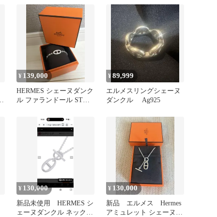
139,000
89,999
¥
¥
HERMES シェーヌダンク
エルメスリングシェーヌ
ッ
ル ファランドール STサ
ダンクル Ag925
イズ
130,000
130,000
¥
¥
ヌ
新品未使用 HERMES シ
新品 エルメス Hermes
ェーヌダンクル ネックレ
アミュレット シェーヌダ