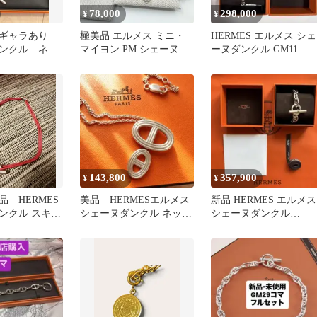
78,000
298,000
¥
¥
 ギャラあり
極美品 エルメス ミニ・
HERMES エルメス シェ
ンクル ネッ
マイヨン PM シェーヌダ
ーヌダンクル GM11
 HERMES エ
ンクル ネックレス アイ
ボリー
143,800
357,900
¥
¥
 HERMES
美品 HERMESエルメス
新品 HERMES エルメス
ンクル スキッ
シェーヌダンクル ネック
シェーヌダンクル
ーカー ネック
レス SV925 シルバー
TGM12