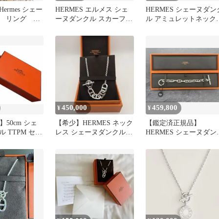
ermes シェー
HERMES エルメス シェ
HERMES シェーヌダン
 リング 20
ーヌダンクル スカーフリ
ル アミュレットネック
ヌダンクル
ング ゴールド
スシルバー925 新品未
用
450,000
459,800
¥
¥
】50cm シェ
【希少】HERMES ネック
【鑑定済正規品】
 TTPM セリ
レス シェーヌダンクル
HERMES シェーヌダン
ンネックレス
アレアⅡ
ル GM12コマ【マルジ
ラ期】