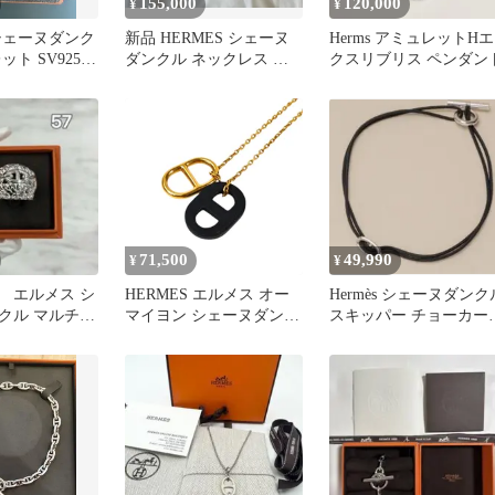
155,000
120,000
¥
¥
シェーヌダンク
新品 HERMES シェーヌ
Herms アミュレットHエ
ット SV925シ
ダンクル ネックレス ア
クスリブリス ペンダン
品未使用】
ミュレットシルバー
71,500
49,990
¥
¥
 エルメス シ
HERMES エルメス オー
Hermès シェーヌダンク
クル マルチチ
マイヨン シェーヌダンク
スキッパー チョーカー
 57
ル ネックレス ゴールド
ネックレス
管理番号：11588