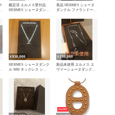
ク
鑑定済 エルメス受付品
美品 HERMES シェーヌ
レ
HERMES シェーヌダンク
ダンクル ファランドール
使
ル GM12
80 シルバー ネックレス
930,000
198,000
¥
¥
HERMES シェーヌダンク
新品未使用 エルメス エ
ク
ル MM ネックレス シル
ヴァーシェーヌダンクル
ェ
バー 新品未使用
ネックレス ファランドー
ル 80
4%OFF