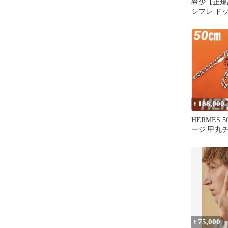
希少【正規
シフレ ド
レザーネッ
188,000
¥
HERMES 
ージ 甲丸
レス シェ
75,000
¥