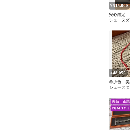
515,000
¥
安心鑑定
シェーヌダ
クレス MM
ルメス
48,050
¥
希少色 美品
シェーヌダ
パー チョ
レス