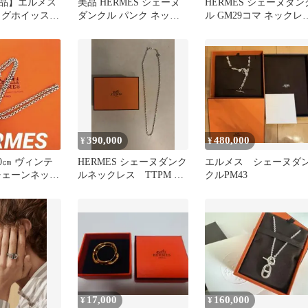
品】エルメス
美品 HERMES シェーヌ
HERMES シェーヌダン
ッグホイッスル
ダンクル パンク ネック
ル GM29コマ ネックレ
クレス 青系
レス シルバー925 LG
新品未使用 gm 29
390,000
480,000
¥
¥
50㎝ ヴィンテ
HERMES シェーヌダンク
エルメス シェーヌダ
チェーンネック
ルネックレス TTPM エ
クルPM43
ーヌダンクル
ルメス
17,000
160,000
¥
¥