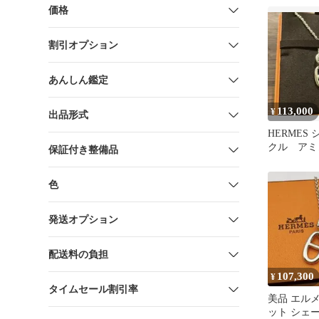
価格
割引オプション
あんしん鑑定
113,000
¥
出品形式
HERMES
クル アミ
保証付き整備品
ックレス 
色
発送オプション
配送料の負担
107,300
¥
タイムセール割引率
美品 エル
ット シェ