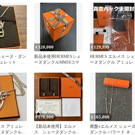
ネックレス
320,000
129,999
¥
¥
 シェーヌ・ダン
新品未使用HERMESシェ
HERMES エルメス シェ
ュレット ネ
ーヌダンクルMM16コマ
ーヌダンクル アミュレ
ペンダント
ト ネックレス
178,000
165,000
¥
¥
メス アミュレ
【新品未使用】エルメ
廃盤⭐︎エルメス シェー
ーヌダンクル
ス シェーヌダンクル
ダンクル パラード ネッ