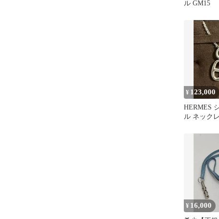
ル GM15
123,000
¥
HERMES
ル ネック
16,000
¥