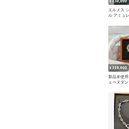
130,000
¥
エルメス 
ル アミュレ
ルバー【新
310,000
¥
新品未使用
ェーヌダン
ェーン TGM