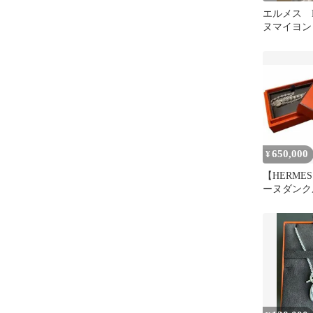
エルメス H
ヌマイヨン
号 シェー
650,000
¥
【HERMES
ーヌダンクル
エ チェー