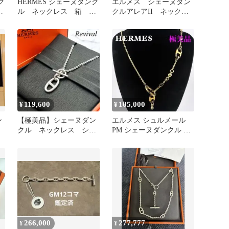
ク
HERMES シェーヌダンク
エルメス シェーヌダン
ス
ル ネックレス 箱 美
クルアレアII ネックレ
品
ス ペンダント
119,600
105,000
¥
¥
ン
【極美品】シェーヌダン
エルメス シュルメール
クル ネックレス シル
PM シェーヌダンクル ネ
バー チョーカー アク
ックレス レディース
セ 526
266,000
277,777
¥
¥