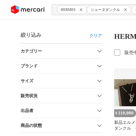
ンツにスキップ
HERMES
シェーヌダンクル
絞り込み
HER
クリア
カテゴリー
販売
ブランド
サイズ
販売状況
出品者
110,000
¥
新品エルメ
商品の状態
ダンクル
ネックレス