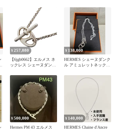
ス
ンクル ネックレス
257,080
138,000
¥
¥
ン
【6jgb0662】エルメス ネ
HERMES シェーヌダンク
コ
ックレス シェーヌダンク
ル アミュレットネックレ
美
ル パンク シルバー
ス
925【中古】メンズ レデ
ィース ユニセックス
500,000
140,000
¥
¥
シ
Hermes PM 43 エルメス
HERMES Chaine d'Ancre