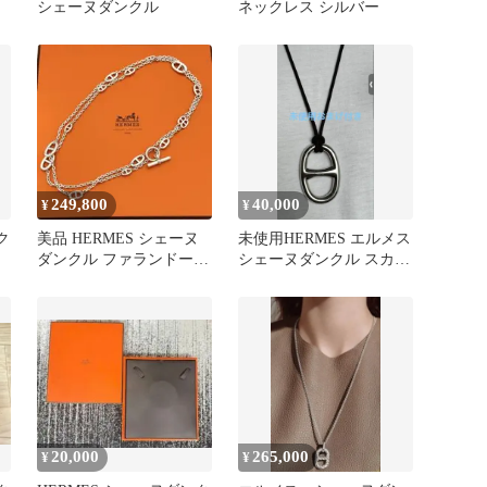
シェーヌダンクル
ネックレス シルバー
249,800
40,000
¥
¥
ク
美品 HERMES シェーヌ
未使用HERMES エルメス
ダンクル ファランドール
シェーヌダンクル スカー
ネックレス 120 ロング
フリング シルバーおまげ
付
20,000
265,000
¥
¥