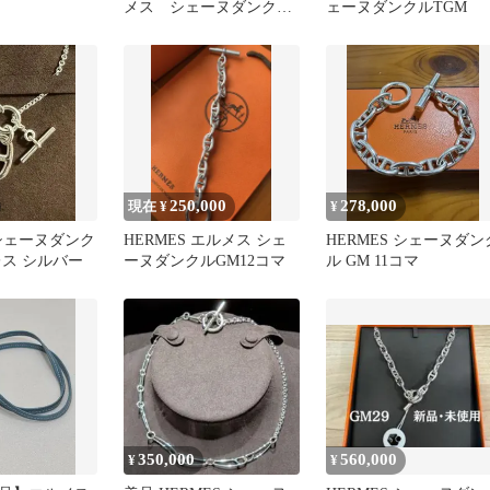
メス シェーヌダンク
ェーヌダンクルTGM
ル GM 12コマ
250,000
278,000
現在 ¥
¥
 シェーヌダンク
HERMES エルメス シェ
HERMES シェーヌダン
レス シルバー
ーヌダンクルGM12コマ
ル GM 11コマ
350,000
560,000
¥
¥