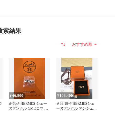
検索結果
並び替え
46,800
103,400
¥
¥
ク
正規品 HERMES シェー
＃58 18号 HERMESシェ
ヌダンクル GM 3コマ 修
ーヌダンクル アンシェ
理明細あり
ネ ＃58希少サイズ