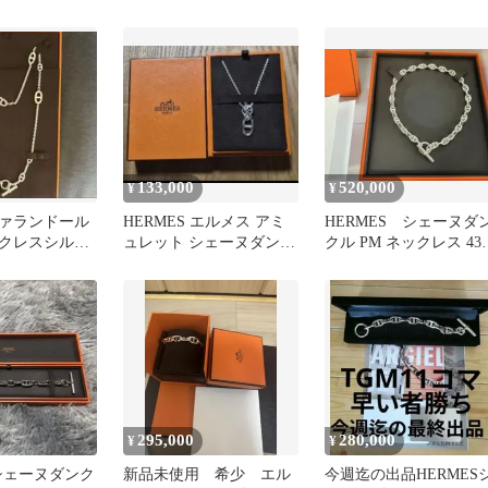
 シルバー
アンシェネ ピアス
クレス
133,000
520,000
¥
¥
ァランドール
HERMES エルメス アミ
HERMES シェーヌダ
クレスシルバ
ュレット シェーヌダンク
クル PM ネックレス 43
ル ネックレス
マ 付属品フルセット
品
295,000
280,000
¥
¥
 シェーヌダンク
新品未使用 希少 エル
今週迄の出品HERMES