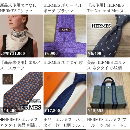
新品未使用タグなし
HERMES ボリード31
【未使用】HERMES
HERMES Tシャツ
ポーチ ブラウン
The Nature of Men スカ
ーフ
31,000
6,900
6,400
現在 ¥
¥
¥
【新品未使用】エルメ
HERMES ネクタイ 紫
美品 HERMES エルメ
ス スカーフ
ス ネクタイ 小紋柄 ネ
イビー
14,200
17,800
15,555
¥
¥
¥
◆HERMES エルメス
美品 エルメス ネク
HERMES エルメス フ
ネクタイ 美品 刺繍 馬
タイ 紺 H柄 シルク
ールトゥ PM トートバ