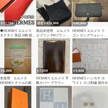
17,700
420,000
80,000
¥
現在 ¥
¥
◆HERMES エルメス
新品未使用 エルメス
HERMÈS エルメス ド
ネクタイ 美品 H柄 総柄
エブリン PMブラック
ゴン ロングウォレット
シルク100% オレンジ
シルバー金具⬜︎L刻印
長財布 ブルー系 正規品
ショルダー
6,000
7,800
9,800
¥
¥
¥
未使用 エルメス
HERMES エルメス 手
HERMES ハンカチ ホ
HERMES ナイルの庭
帳カバー ブラウン
ワイト ロゴ刺繍 箱付き
ヘアミスト 30ml