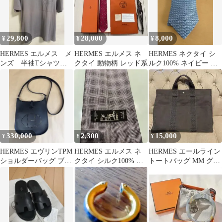
29,800
28,000
8,000
¥
¥
¥
HERMES エルメス メ
HERMES エルメス ネ
HERMES ネクタイ シ
ンズ 半袖Tシャツ
クタイ 動物柄 レッド系
ルク100% ネイビー 総
サイズ L
柄
330,000
2,300
15,000
¥
¥
¥
HERMES エヴリンTPM
HERMES エルメス ネ
HERMES エールライン
ショルダーバッグ ブラ
クタイ シルク100% チ
トートバッグ MM グレ
ック
ェック柄
ー