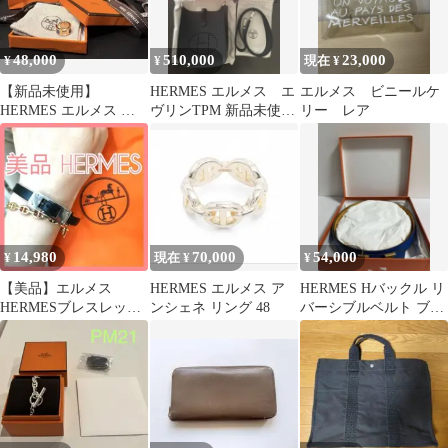
48,000
510,000
23,000
¥
¥
現在 ¥
【新品未使用】
HERMES エルメス エ
エルメス ビニールケ
HERMES エルメス イ
ヴリンTPM 新品未使用
リー レア
ヤーカフ オランプ
⭐︎
14,980
70,000
54,000
¥
現在 ¥
¥
【美品】エルメス
HERMES エルメス ア
HERMES Hバックル リ
HERMESブレスレット
ンシェネ リング 48
バーシブルベルト ブル
正規品ケリーアルディ
ー イエロー
オン黒87-1