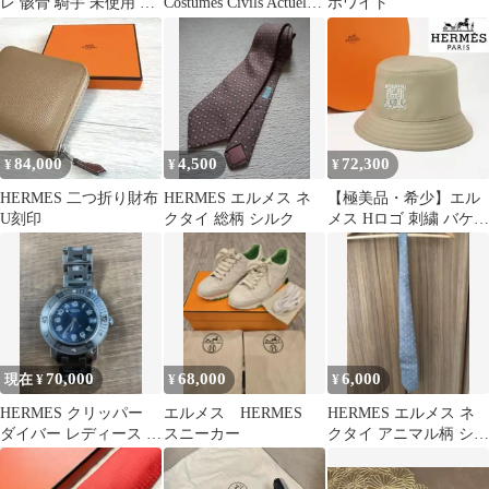
レ 骸骨 騎手 未使用 エ
Costumes Civils Actuels
ホワイト
ルメス 70 セラフェット
スカーフ
84,000
4,500
72,300
¥
¥
¥
HERMES 二つ折り財布
HERMES エルメス ネ
【極美品・希少】エル
U刻印
クタイ 総柄 シルク
メス Hロゴ 刺繍 バケッ
トハット 帽子 ベージュ
箱付き
70,000
68,000
6,000
現在 ¥
¥
¥
HERMES クリッパー
エルメス HERMES
HERMES エルメス ネ
ダイバー レディース 腕
スニーカー
クタイ アニマル柄 シル
時計
ク