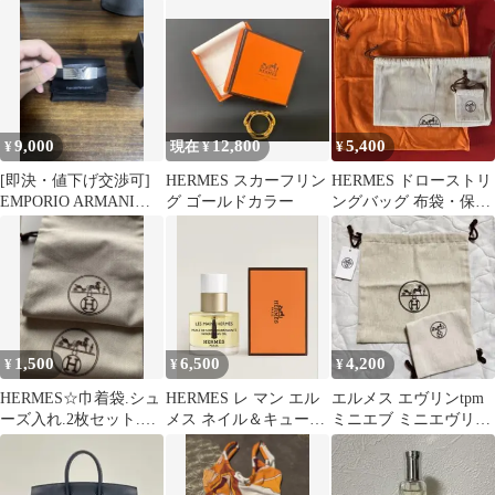
ドトワレ／テールドゥ
エルメス100ml
9,000
12,800
5,400
¥
現在 ¥
¥
[即決・値下げ交渉可]
HERMES スカーフリン
HERMES ドローストリ
EMPORIO ARMANIブ
グ ゴールドカラー
ングバッグ 布袋・保管
レスレット
袋3点セット
1,500
6,500
4,200
¥
¥
¥
HERMES☆巾着袋.シュ
HERMES レ マン エル
エルメス エヴリンtpm
ーズ入れ.2枚セット.エ
メス ネイル＆キューテ
ミニエブ ミニエヴリン
ルメス.袋.正規品.付属
ィクルオイル
保存袋
品