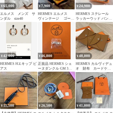
65,000
7,900
24,980
¥
¥
¥
エルメス メンズ サ
HERMES エルメス
HERMES ステレール
ンダル size40
ヴィンテージ ゴール
ラッカーウッド バング
ドレザーコンビ オー
ル ブレスレット 箱・保
プンリング
存袋付き
42,000
46,800
48,000
¥
¥
¥
HERMES Hエキップ ピ
正規品 HERMES シェ
HERMES カルヴィデュ
アス
ーヌダンクル GM 3コ
オ 財布 カードケー
マ 修理明細あり
ス コインケース
11,500
26,500
41,000
¥
¥
¥