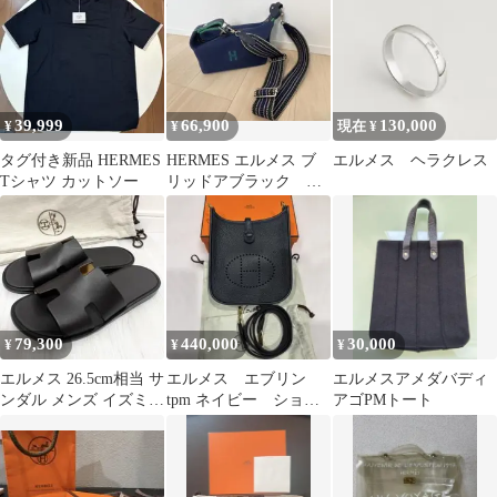
39,999
66,900
130,000
¥
¥
現在 ¥
タグ付き新品 HERMES
HERMES エルメス ブ
エルメス ヘラクレス
Tシャツ カットソー
リッドアブラック ス
トラップ（非正規品）
付
79,300
440,000
30,000
¥
¥
¥
エルメス 26.5cm相当 サ
エルメス エブリン
エルメスアメダバディ
ンダル メンズ イズミー
tpm ネイビー ショー
アゴPMトート
ル 黒 保存袋 ソール張
トストラップ
替