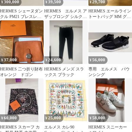
300,000
39,500
29,700
¥
¥
¥
HERMES シェーヌダン
HERMES エルメス ア
HERMES エールライン
クル PM21 ブレスレッ
ザップロング シルクイ
トートバッグ MM グレ
ト
ン エトゥープ 長財布
ー
□O刻印
37,000
24,600
56,000
¥
¥
¥
HERMES 二つ折り財布
HERMES メンズ スラ
専用 エルメス バウ
オレンジ ドゴン
ックス ブラック
ンシング
60,000
25,000
58,000
¥
¥
¥
HERMES スカーフ カ
エルメス カレ90
HERMES スニーカー