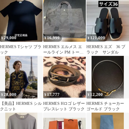
ホース 総柄 ネイビー系
ジャガード
ッグ
29,000
16,999
121,000
¥
¥
¥
HERMES Tシャツ ブラ
HERMES エルメス エ
HERMES エズ 36 ブ
ック
ールライン PM トート
ラック サンダル
バッグ ミニサイズ
28,000
17,777
12,200
¥
¥
¥
【美品】HERMES シル
HERMES Hロゴ レザー
HERMES チョーカー
クニット
ブレスレット ブラック
ゴールド ブラック