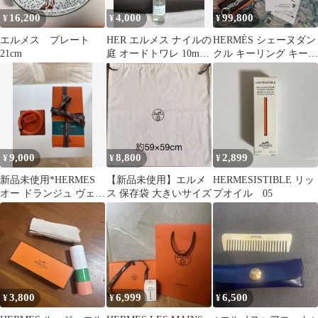
16,200
4,000
99,800
¥
¥
¥
エルメス プレート
HER エルメス ナイルの
HERMÈS シェーヌダン
21cm
庭 オードトワレ 10ml
クル キーリング キーホ
スプレー
ルダー シルバー レシー
ト付
9,000
8,800
2,899
¥
¥
¥
新品未使用*HERMES
【新品未使用】エルメ
HERMESISTIBLE リッ
オー ドランジュ ヴェル
ス 保存袋 大きいサイズ
プオイル 05
ト ハンド＆ボディ
3,800
6,999
6,500
¥
¥
¥