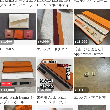
HERMES ルージュエル
HERMES LES MAINS
⭐️エルメスヘアコーム⭐️
メス 51 コライユ・フー
HERMES ネイルオイル
15ml
1,400
8,000
11,000
¥
¥
¥
HERMES
エルメス ネクタイ
【値下げしました】
Apple Watch Hermès バ
ンド ジャンピング
5%OFF
33,800
36,000
11,111
¥
¥
¥
Apple Watch Hermès シ
未使用 Apple Watch
エルメス ピアス片方
ンプルトゥール
HERMES ドゥブルトゥ
ール