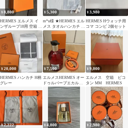
8,800
5,300
3,980
¥
¥
¥
HERMES エルメス イ
m*u様 ★HERMES エル
HERMES Hウォッチ用
ンザループ18用 空箱 ギ
メス タオルハンカチ 新
コマ コンビ 2個セット
フトボックス リボン付
品未使用
20,000
7,500
9,000
¥
¥
¥
HERMES ハンカチ H柄
エルメスHERMES オー
エルメス 空箱 ピコ
グレー
ドゥルバーブエカルラ
タン MM HERMES
ット ハンド＆ボディ
300ml
2,222
4,800
2,980
¥
¥
¥