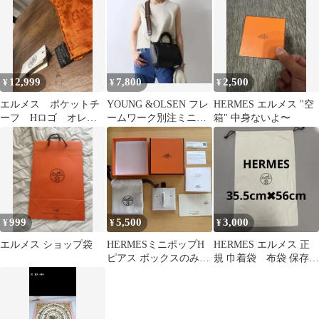
12,999
7,800
2,500
¥
¥
¥
エルメス ポケットチ
YOUNG &OLSEN フレ
HERMES エルメス "空
ーフ Hロゴ オレン
ームワーク別注ミニボ
箱" 中身ないよ〜
ジ
ストン
999
5,500
3,000
¥
¥
¥
エルメス ショップ袋
HERMESミニポップH
HERMES エルメス 正
ピアス ボックスのみ
規 巾着袋 布袋 保存袋
中身なし
ポーチ ブーツ保存
袋 大きめ