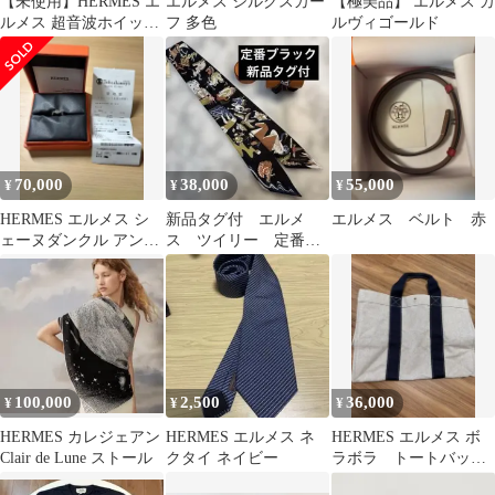
【未使用】HERMES エ
エルメス シルクスカー
【極美品】 エルメス カ
ルメス 超音波ホイッス
フ 多色
ルヴィゴールド
ル ネックレス
70,000
38,000
55,000
¥
¥
¥
HERMES エルメス シ
新品タグ付 エルメ
エルメス ベルト 赤
ェーヌダンクル アンシ
ス ツイリー 定番ブ
ェネ リング
ラック 2026AW
100,000
2,500
36,000
¥
¥
¥
HERMES カレジェアン
HERMES エルメス ネ
HERMES エルメス ボ
Clair de Lune ストール
クタイ ネイビー
ラボラ トートバック
GM