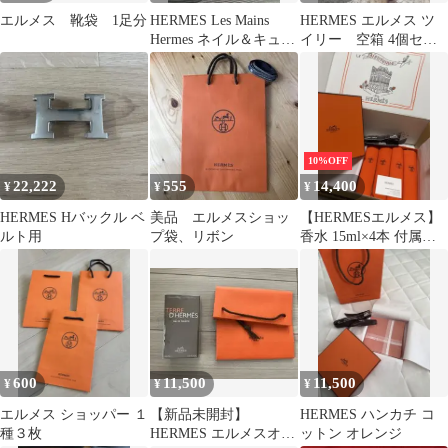
エルメス 靴袋 1足分
HERMES Les Mains
HERMES エルメス ツ
Hermes ネイル＆キュー
イリー 空箱 4個セッ
ティクルオイル
ト
10%OFF
22,222
555
14,400
¥
¥
¥
HERMES Hバックル ベ
美品 エルメスショッ
【HERMESエルメス】
ルト用
プ袋、リボン
香水 15ml×4本 付属品
あり 正規品未使用
600
11,500
11,500
¥
¥
¥
エルメス ショッパー １
【新品未開封】
HERMES ハンカチ コ
種３枚
HERMES エルメスオー
ットン オレンジ