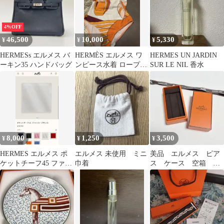
4%OFF
46,500
10,000
5,330
¥
¥
¥
HERMESs エルメス バ
HERMÈS エルメス ワ
HERMES UN JARDIN
ーキン35 ハンドバッグ
ンピース水着 ロープス
SUR LE NIL 香水
トラップ オレンジ系
8,000
1,250
3,500
¥
¥
¥
HERMES エルメス ポ
エルメス 未使用 ミニ
美品 エルメス ピア
ケットチーフ45 ファソ
巾着
ス ケース 空箱 現
ネグランH シルク ホワ
行品
イト