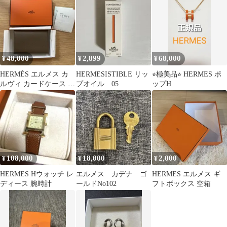
イト
48,000
2,899
68,000
¥
¥
¥
HERMÈS エルメス カ
HERMESISTIBLE リッ
⭐︎極美品⭐︎ HERMES ポ
ルヴィ カードケース エ
プオイル 05
ップH
プソン エトゥープ
108,000
18,000
2,000
¥
¥
¥
HERMES Hウォッチ レ
エルメス カデナ ゴ
HERMES エルメス ギ
ディース 腕時計
ールドNo102
フトボックス 空箱