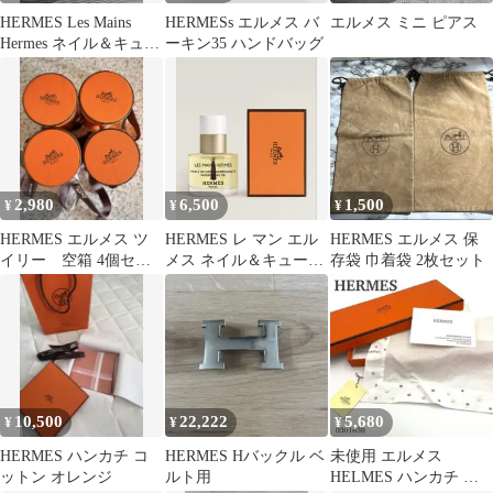
HERMES Les Mains
HERMESs エルメス バ
エルメス ミニ ピアス
Hermes ネイル＆キュー
ーキン35 ハンドバッグ
ティクルオイル
2,980
6,500
1,500
¥
¥
¥
HERMES エルメス ツ
HERMES レ マン エル
HERMES エルメス 保
イリー 空箱 4個セッ
メス ネイル＆キューテ
存袋 巾着袋 2枚セット
ト
ィクルオイル
10,500
22,222
5,680
¥
¥
¥
HERMES ハンカチ コ
HERMES Hバックル ベ
未使用 エルメス
ットン オレンジ
ルト用
HELMES ハンカチ ド