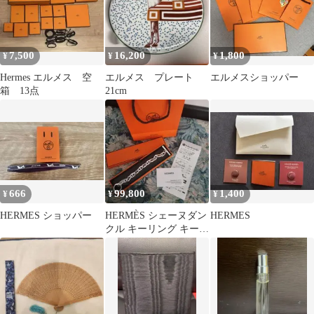
7,500
16,200
1,800
¥
¥
¥
Hermes エルメス 空
エルメス プレート
エルメスショッパー
箱 13点
21cm
666
99,800
1,400
¥
¥
¥
HERMES ショッパー
HERMÈS シェーヌダン
HERMES
クル キーリング キーホ
ルダー シルバー レシー
ト付