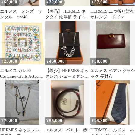
65,000
32,000
37,000
¥
¥
¥
エルメス メンズ サ
【美品】 HERMES ネ
HERMES 二つ折り財布
ンダル size40
クタイ 紋章柄 ライトブ
オレンジ ドゴン
ルー
25,000
450,000
50,000
¥
¥
¥
エルメス カレ90
【希少】HERMES ネッ
エルメス ベアン クラシ
Costumes Civils Actuels
クレス シェーヌダンク
ック 長財布
スカーフ
ル アレアⅡ
79,000
55,000
25,800
¥
¥
¥
HERMES ネックレス
エルメス ベルト 赤
HERMES エルメス ネ