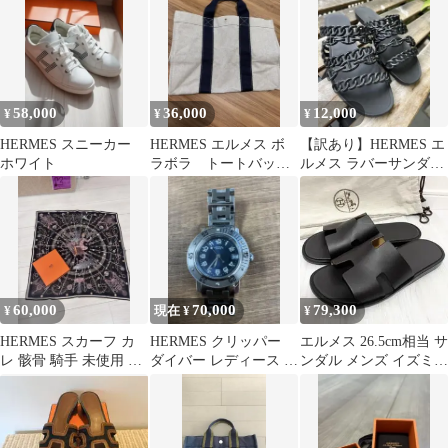
58,000
36,000
12,000
¥
¥
¥
HERMES スニーカー
HERMES エルメス ボ
【訳あり】HERMES エ
ホワイト
ラボラ トートバック
ルメス ラバーサンダ
GM
ル リヴァージュ 37
60,000
70,000
79,300
¥
現在 ¥
¥
HERMES スカーフ カ
HERMES クリッパー
エルメス 26.5cm相当 サ
レ 骸骨 騎手 未使用 エ
ダイバー レディース 腕
ンダル メンズ イズミー
ルメス 70 セラフェット
時計
ル 黒 保存袋 ソール張
替