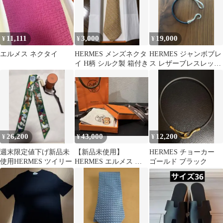
11,111
3,000
19,000
¥
¥
¥
エルメス ネクタイ
HERMES メンズネクタ
HERMES ジャンボブレ
イ H柄 シルク製 箱付き
ス レザーブレスレット
ブラック シルバー
26,200
43,000
12,200
¥
¥
¥
週末限定値下げ新品未
【新品未使用】
HERMES チョーカー
使用HERMES ツイリー
HERMES エルメス イ
ゴールド ブラック
ヤーカフ オランプ