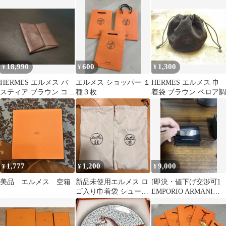
ット コットン ホワイト
18,990
600
1,300
¥
¥
¥
HERMES エルメス バ
エルメス ショッパー １
HERMES エルメス 巾
スティア ブラウン コイ
種３枚
着袋 ブラウン ベロア調
ンケース 小銭入れ
1,777
1,200
9,000
¥
¥
¥
美品 エルメス 空箱
新品未使用エルメス ロ
[即決・値下げ交渉可]
ゴ入り巾着袋 シューズ
EMPORIO ARMANIブ
入れ2個セット
レスレット