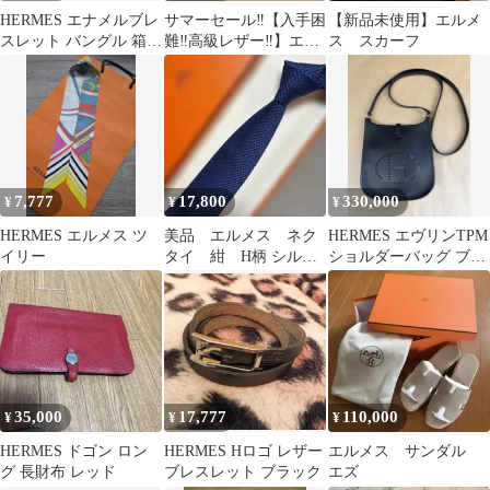
HERMES エナメルブレ
サマーセール‼️【入手困
【新品未使用】エルメ
スレット バングル 箱付
難‼️高級レザー‼️】エル
ス スカーフ
き
メス べアン 黒 長
財布 折財布
7,777
17,800
330,000
¥
¥
¥
HERMES エルメス ツ
美品 エルメス ネク
HERMES エヴリンTPM
イリー
タイ 紺 H柄 シルク
ショルダーバッグ ブラ
ジャガード
ック
35,000
17,777
110,000
¥
¥
¥
HERMES ドゴン ロン
HERMES Hロゴ レザー
エルメス サンダル
グ 長財布 レッド
ブレスレット ブラック
エズ