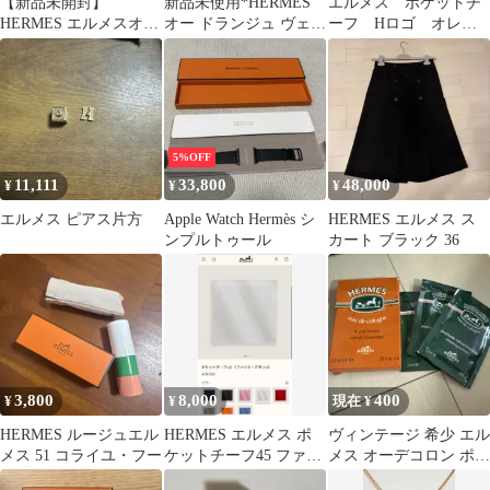
【新品未開封】
新品未使用*HERMES
エルメス ポケットチ
HERMES エルメスオー
オー ドランジュ ヴェル
ーフ Hロゴ オレン
ドトワレ／テールドゥ
ト ハンド＆ボディ
ジ
エルメス100ml
5%OFF
11,111
33,800
48,000
¥
¥
¥
エルメス ピアス片方
Apple Watch Hermès シ
HERMES エルメス ス
ンプルトゥール
カート ブラック 36
3,800
8,000
400
¥
¥
現在 ¥
HERMES ルージュエル
HERMES エルメス ポ
ヴィンテージ 希少 エル
メス 51 コライユ・フー
ケットチーフ45 ファソ
メス オーデコロン ポシ
ネグランH シルク ホワ
ェット ラフレシサント