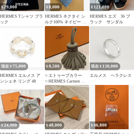
29,000
8,000
121,000
¥
¥
¥
HERMES Tシャツ ブラ
HERMES ネクタイ シ
HERMES エズ 36 ブ
ック
ルク100% ネイビー 総
ラック サンダル
柄
75,000
8,500
130,000
現在 ¥
¥
現在 ¥
HERMES エルメス ア
✨エトゥープカラー
エルメス ヘラクレス
ンシェネ リング 48
✨HERMES Carmen カ
ルメン レザーキーホル
ダー
24,980
48,000
46,800
¥
¥
¥