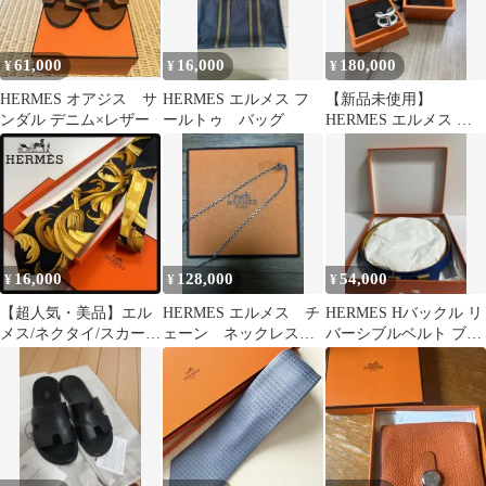
61,000
16,000
180,000
¥
¥
¥
HERMES オアジス サ
HERMES エルメス フ
【新品未使用】
ンダル デニム×レザー
ールトゥ バッグ
HERMES エルメス オ
スモズ GM リング 61
正規品
16,000
128,000
54,000
¥
¥
¥
【超人気・美品】エル
HERMES エルメス チ
HERMES Hバックル リ
メス/ネクタイ/スカーフ
ェーン ネックレス
バーシブルベルト ブル
柄/ブラック×ゴールド
ヴィンテージ
ー イエロー