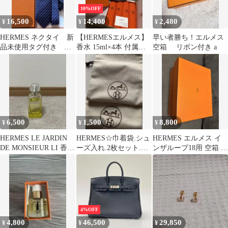
10%OFF
16,500
14,400
2,480
¥
¥
¥
HERMES ネクタイ 新
【HERMESエルメス】
早い者勝ち！エルメス
品未使用タグ付き 箱
香水 15ml×4本 付属品
空箱 リボン付き a
無し発送特価！
あり 正規品未使用
6,500
1,500
8,800
¥
¥
¥
HERMES LE JARDIN
HERMES☆巾着袋.シュ
HERMES エルメス イ
DE MONSIEUR LI 香水
ーズ入れ.2枚セット.エ
ンザループ18用 空箱 ギ
李氏の庭
ルメス.袋.正規品.付属
フトボックス リボン付
品
4%OFF
4,800
46,500
29,850
¥
¥
¥