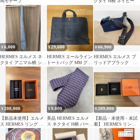
馬モチーフ
クタイ H柄 ネイビー
6,000
29,600
66,900
¥
¥
¥
HERMES エルメス ネ
HERMES エールライン
HERMES エルメス ブ
クタイ アニマル柄 シル
トートバッグ MM グレ
リッドアブラック ス
ク
ー
トラップ（非正規品）
付
208,000
9,800
289,800
¥
¥
¥
【新品未使用】エルメ
美品 HERMES エルメ
【新品・未使用・未試
ス HERMES リング ア
ス ネクタイ H柄 パープ
着】 HERMES リング
レアII ボール サイズ54
ル シルク 5393 OA
エシャぺ PM 52