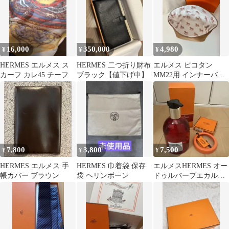
16,000
350,000
4,980
¥
¥
¥
HERMES エルメス ス
HERMES 二つ折り財布
エルメス ピコタン
カーフ カレ45 チーフ
ブラック【値下げ中】
MM22用 インナーバッ
グ 馬柄 ゴールド バッ
グインバッグ
7,800
3,800
7,500
¥
¥
¥
HERMES エルメス 手
HERMES 巾着袋 保存
エルメスHERMES オー
帳カバー ブラウン
袋 ヘリンボーン
ドゥルバーブエカルラ
ット ハンド＆ボディ
300ml