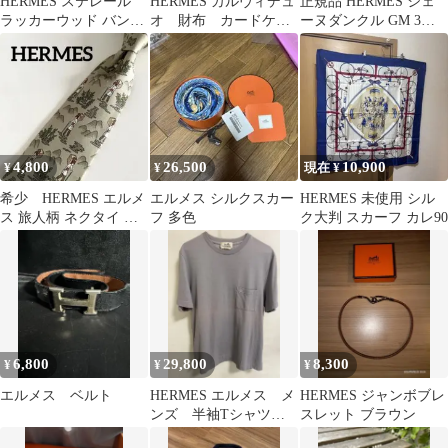
HERMES ステレール
HERMES カルヴィデュ
正規品 HERMES シェ
ラッカーウッド バング
オ 財布 カードケー
ーヌダンクル GM 3コ
ル ブレスレット 箱・保
ス コインケース
マ 修理明細あり
存袋付き
4,800
26,500
10,900
¥
¥
現在 ¥
希少 HERMES エルメ
エルメス シルクスカー
HERMES 未使用 シル
ス 旅人柄 ネクタイ シ
フ 多色
ク大判 スカーフ カレ90
ルク100% ベージュ 総
柄
6,800
29,800
8,300
¥
¥
¥
エルメス ベルト
HERMES エルメス メ
HERMES ジャンボブレ
ンズ 半袖Tシャツ
スレット ブラウン
サイズ L