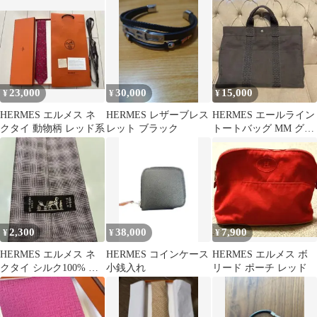
23,000
30,000
15,000
¥
¥
¥
HERMES エルメス ネ
HERMES レザーブレス
HERMES エールライン
クタイ 動物柄 レッド系
レット ブラック
トートバッグ MM グレ
ー
2,300
38,000
7,900
¥
¥
¥
HERMES エルメス ネ
HERMES コインケース
HERMES エルメス ボ
クタイ シルク100% チ
小銭入れ
リード ポーチ レッド
ェック柄