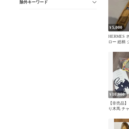
除外キーワード
5,000
¥
HERMES
ロー 総柄 
10,000
¥
【非売品】
り木馬 チ