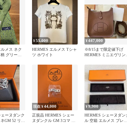
55,000
447,000
¥
¥
 エルメス ネク
HERMES エルメス Tシャ
※8/15まで限定値下
フ柄 グリーン
ツ ホワイト
HERMES ミニエヴリ
00%
ショート K刻印 ゴー
ルド
44,000
9,900
現在 ¥
¥
 シェーヌダンク
正規品 HERMES シェー
HERMES シェーヌダン
ネGM 52 リン
ヌダンクル GM 3コマ 修
ル 空箱 エルメス ブレ
ー
理明細あり
レット ケース24cm