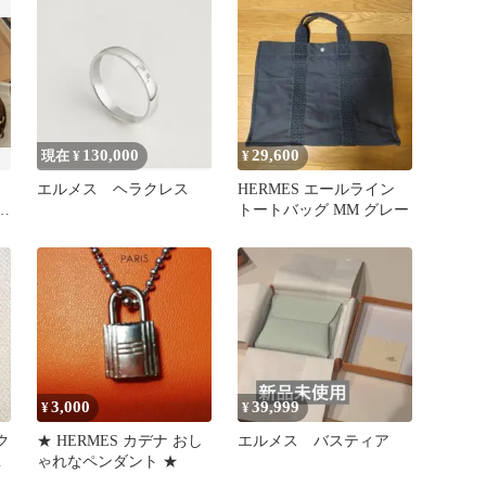
130,000
29,600
現在 ¥
¥
げ
エルメス ヘラクレス
HERMES エールライン
ン
トートバッグ MM グレー
3,000
39,999
¥
¥
ク
★ HERMES カデナ おし
エルメス バスティア
ス
ゃれなペンダント ★