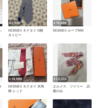
2,900
70,000
¥
¥
レ
HERMES ネクタイ H柄
HERMES ループMM
ネイビー
18,000
13,555
¥
¥
ト
HERMES ネクタイ 木馬
エルメス ツイリー 試
柄 レッド
着のみ