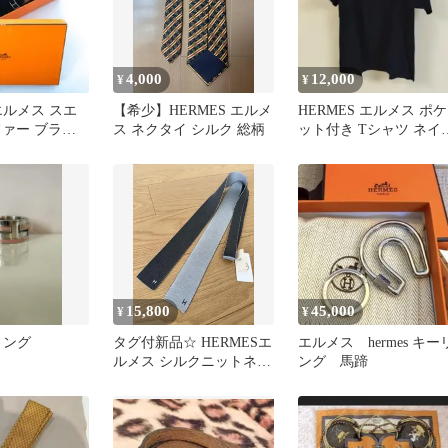
4,000
12,000
¥
¥
 エルメス スエ
【希少】HERMES エルメ
HERMES エルメス ポケ
ファー ブラッ
ス ネクタイ シルク 総柄
ット付き Tシャツ ネイ
ー
15,800
45,000
¥
¥
 リング
タグ付新品☆ HERMESエ
エルメス hermes キー
ルメス シルクニットネク
ング 馬蹄
タイ メ