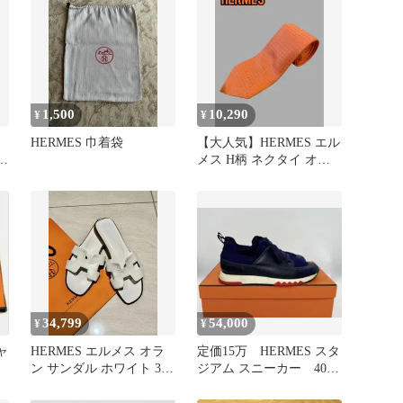
1,500
10,290
¥
¥
HERMES 巾着袋
【大人気】HERMES エル
ー
メス H柄 ネクタイ オレ
ンジ
34,799
54,000
¥
¥
ャ
HERMES エルメス オラ
定価15万 HERMES スタ
ン サンダル ホワイト 36
ジアム スニーカー 40.5
1/2
梅田百貨店購入