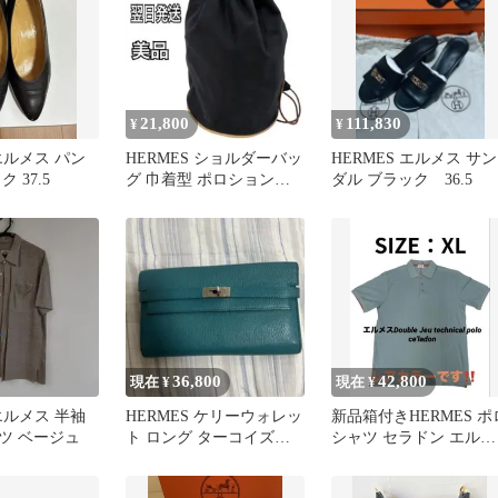
21,800
111,830
¥
¥
 エルメス パン
HERMES ショルダーバッ
HERMES エルメス サン
 37.5
グ 巾着型 ポロションミ
ダル ブラック 36.5
ミル ネイビー エルメス
36,800
42,800
現在 ¥
現在 ¥
 エルメス 半袖
HERMES ケリーウォレッ
新品箱付きHERMES ポ
ツ ベージュ
ト ロング ターコイズブ
シャツ セラドン エルメ
ルー 長財布
ス ドゥブル・ジュ XL