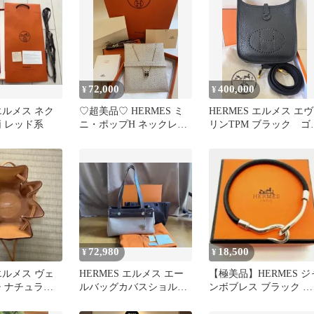
72,000
400,000
¥
¥
 エルメス ネク
♡超美品♡ HERMES ミ
HERMES エルメス エヴ
柄 レッド系
ニ・ポップH ネックレス
リンTPM ブラック ゴ
ブラック ピンクゴール
ルド金具
ド
72,980
18,500
¥
¥
 エルメス ヴェ
HERMES エルメス エー
【極美品】HERMES ジ
チ ナチュラル
ルバッグカバスショルダ
ンボブレス ブラック シ
美品 中古
ーバッグ グレイこげ茶
ルバー金具
中古