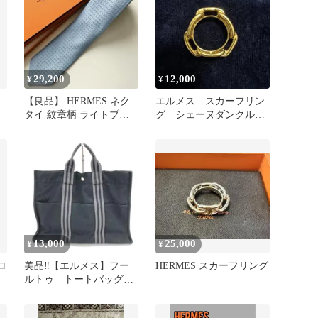
29,200
12,000
¥
¥
【良品】 HERMES ネク
エルメス スカーフリン
タイ 紋章柄 ライトブル
グ シェーヌダンクルモ
ー
チーフ
13,000
25,000
¥
¥
ロ
美品‼️【エルメス】フー
HERMES スカーフリング
ルトゥ トートバッグ
MMブラックxグレー