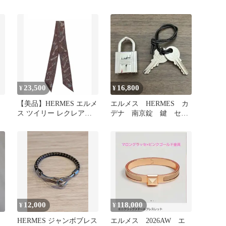
23,500
16,800
¥
¥
【美品】HERMES エルメ
エルメス HERMES カ
ス ツイリー レクレアポ
デナ 南京錠 鍵 セッ
ア 鍵柄
ト107番
12,000
118,000
¥
¥
HERMES ジャンボブレス
エルメス 2026AW エ