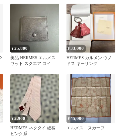
25,800
33,000
¥
¥
ク
美品 HERMES エルメス
HERMES カルメン ウノ
ワット スクエア コイン
ドス キーリング
ケース 小銭入れ
2,900
45,000
¥
¥
HERMES ネクタイ 総柄
エルメス スカーフ
ピンク系