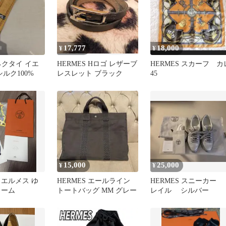
17,777
18,000
¥
¥
 ネクタイ イエ
HERMES Hロゴ レザーブ
HERMES スカーフ カ
シルク100%
レスレット ブラック
45
15,000
25,000
¥
¥
 エルメス ゆ
HERMES エールライン
HERMES スニーカー 
ャーム
トートバッグ MM グレー
レイル シルバー