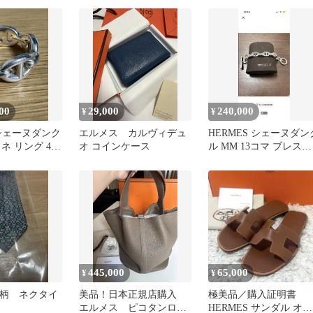
00
29,000
240,000
¥
¥
 シェーヌダンク
エルメス カルヴィデュ
HERMES シェーヌダン
ネ リング 49
オ コインケース
ル MM 13コマ ブレスレ
ット
445,000
65,000
¥
¥
 H柄 ネクタイ
美品！日本正規店購入
極美品／購入証明書
エルメス ピコタンロッ
HERMES サンダル オラ