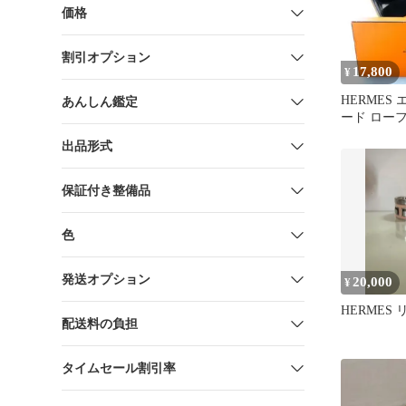
価格
割引オプション
17,800
¥
HERMES
あんしん鑑定
ード ロー
ク
出品形式
保証付き整備品
色
発送オプション
20,000
¥
HERMES
配送料の負担
タイムセール割引率