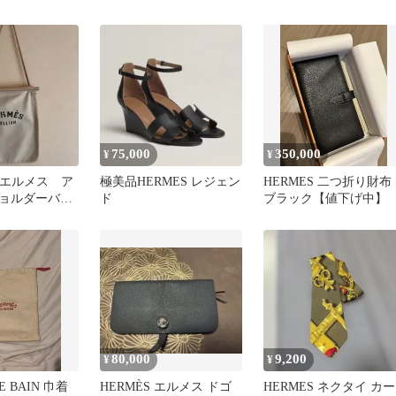
ク GM エトゥープ⭐︎
ン ブラウン 35
75,000
350,000
¥
¥
 エルメス ア
極美品HERMES レジェン
HERMES 二つ折り財布
ョルダーバッ
ド
ブラック【値下げ中】
80,000
9,200
¥
¥
E BAIN 巾着
HERMÈS エルメス ドゴ
HERMES ネクタイ カー