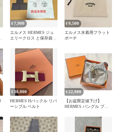
7,900
9,500
¥
¥
エルメス HERMES ジュ
エルメス水着用フラット
ビ
エリークロス と保存袋セ
ポーチ
ット 新品 未使用
38,000
22,980
¥
¥
リ
HERMES Hバックル リバ
【お盆限定値下げ】
ーシブル ベルト
HERMES バングル ブレ
スレット 箱・保存袋付き