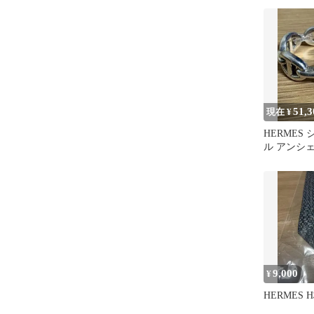
51,3
現在 ¥
HERMES
ル アンシェ
号
9,000
¥
HERMES