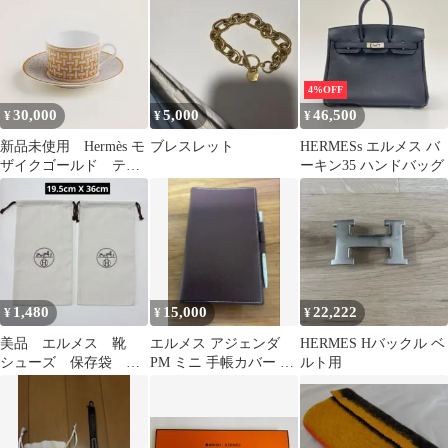
テージ希少
4%OFF
30,000
5,000
46,500
¥
¥
¥
新品未使用 Hermès モ
ブレスレット
HERMESs エルメス バ
ザイクゴールド ティ
ーキン35 ハンドバッグ
ー／コーヒーカップ＆
ソーサー
1,480
15,000
22,222
¥
¥
¥
美品 エルメス 靴
エルメス アジェンダ
HERMES Hバックル ベ
シューズ 保存袋 巾
PM ミニ 手帳カバー レ
ルト用
着袋 2枚セット
ザー ブラウン ペン付
19.5x36 ②
き