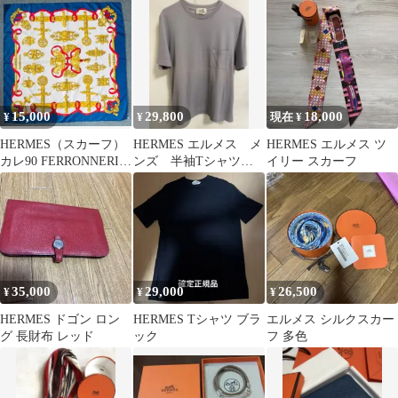
ィースTシャツ
ブレスレット 箱・保存
袋付き
15,000
29,800
18,000
¥
¥
現在 ¥
HERMES（スカーフ）
HERMES エルメス メ
HERMES エルメス ツ
カレ90 FERRONNERIE
ンズ 半袖Tシャツ
イリー スカーフ
鉄細工
サイズ L
35,000
29,000
26,500
¥
¥
¥
HERMES ドゴン ロン
HERMES Tシャツ ブラ
エルメス シルクスカー
グ 長財布 レッド
ック
フ 多色