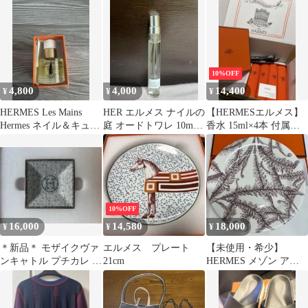
の庭
帳カバー □M刻印 リフ
ィル付
10%OFF
4,800
4,000
14,400
¥
¥
¥
HERMES Les Mains
HER エルメス ナイルの
【HERMESエルメス】
Hermes ネイル＆キュー
庭 オードトワレ 10ml
香水 15ml×4本 付属品
ティクルオイル
スプレー
あり 正規品未使用
10%OFF
16,000
14,580
18,000
¥
¥
¥
＊新品＊ モザイクヴァ
エルメス プレート
【未使用・希少】
ンキャトル プチカレ エ
21cm
HERMES メゾン アン
ルメス
シャンテ 皿 プレート