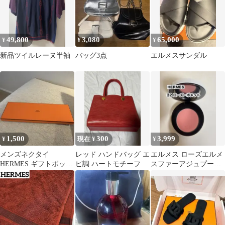
49,800
3,080
65,000
¥
¥
¥
新品ツイルレーヌ半袖
バッグ3点
エルメスサンダル
1,500
300
3,999
¥
現在 ¥
¥
メンズネクタイ
レッド ハンドバッグ エ
エルメス ローズエルメ
HERMES ギフトボック
ピ調 ハートモチーフ
スファーアジュプード
ス 空箱
ルソワイユーズ 32 ロー
ズポメット