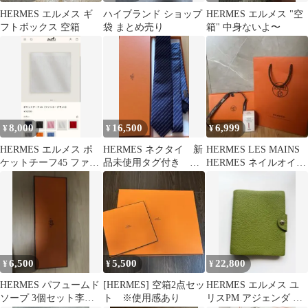
HERMES エルメス ギ
ハイブランド ショップ
HERMES エルメス "空
フトボックス 空箱
袋 まとめ売り
箱" 中身ないよ〜
8,000
16,500
6,999
¥
¥
¥
HERMES エルメス ポ
HERMES ネクタイ 新
HERMES LES MAINS
ケットチーフ45 ファソ
品未使用タグ付き 箱
HERMES ネイルオイル
ネグランH シルク ホワ
無し発送特価！
15ml
イト
6,500
5,500
22,800
¥
¥
¥
HERMES パフュームド
[HERMES] 空箱2点セッ
HERMES エルメス ユ
ソープ 3個セット李氏
ト ※使用感あり
リスPM アジェンダ 手