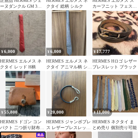
正規品 HERMES シェ
HERMES エルメス ネ
HERMES エルメス ス
ーヌダンクル GM 3コ
クタイ 総柄 シルク
カーフニット フェステ
マ 修理明細あり
ィバル ヴィンテージ シ
ャツ
6,000
6,000
17,777
¥
¥
¥
HERMES エルメス ネ
HERMES エルメス ネ
HERMES Hロゴ レザー
クタイ レッド H柄
クタイ アニマル柄 シル
ブレスレット ブラック
ク
55,800
20,000
11,000
¥
¥
¥
HERMES ドゴン コン
HERMES ジャンボブレ
HERMES ネクタイ ま
パクト 二つ折り財布
ス レザーブレスレット
とめ売り 個別売り可能
シルバー金具 コイン
ブラック シルバー