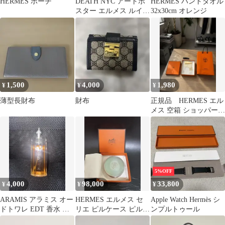
HERMES ポーチ
DEATH NYC アートポ
HERMES ハンドタオル
スター エルメス ルイヴ
32x30cm オレンジ
ィトン オードリーヘプ
バーン
1,500
4,000
1,980
¥
¥
¥
薄型長財布
財布
正規品 HERMES エル
メス 空箱 ショッパー
リボン カード付き
BOX
5%OFF
4,000
98,000
33,800
¥
¥
¥
ARAMIS アラミス オー
HERMES エルメス セ
Apple Watch Hermès シ
ドトワレ EDT 香水 メ
リエ ピルケース ピルデ
ンプルトゥール
ンズ
ィスペンサー ヴィン