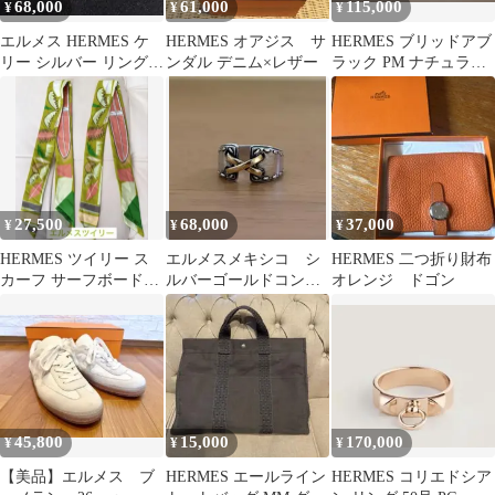
68,000
61,000
115,000
¥
¥
¥
エルメス HERMES ケ
HERMES オアジス サ
HERMES ブリッドアブ
リー シルバー リング
ンダル デニム×レザー
ラック PM ナチュラル
指輪
新品
27,500
68,000
37,000
¥
¥
¥
HERMES ツイリー ス
エルメスメキシコ シ
HERMES 二つ折り財布
カーフ サーフボード柄
ルバーゴールドコンビ
オレンジ ドゴン
グリーン系 ２本セット
リング
正規品
45,800
15,000
170,000
¥
¥
¥
【美品】エルメス ブ
HERMES エールライン
HERMES コリエドシア