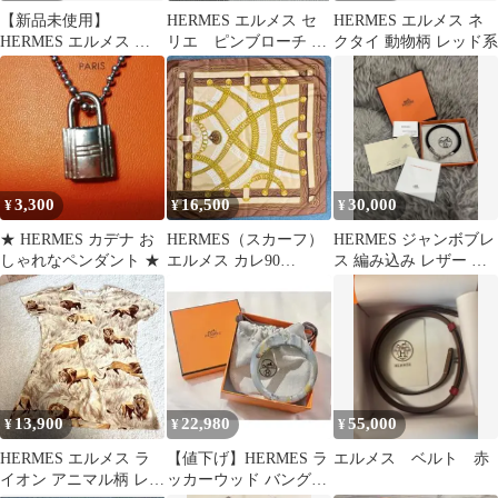
【新品未使用】
HERMES エルメス セ
HERMES エルメス ネ
HERMES エルメス イ
リエ ピンブローチ シ
クタイ 動物柄 レッド系
ヤーカフ オランプ
ルバーカラー
3,300
16,500
30,000
¥
¥
¥
★ HERMES カデナ お
HERMES（スカーフ）
HERMES ジャンボブレ
しゃれなペンダント ★
エルメス カレ90
ス 編み込み レザー ブ
MAILLONS 鎖の環 シ
ラック
ルク
13,900
22,980
55,000
¥
¥
¥
HERMES エルメス ラ
【値下げ】HERMES ラ
エルメス ベルト 赤
イオン アニマル柄 レデ
ッカーウッド バングル