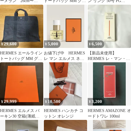
ーメラン 26cm〜
トートバッグ MM グレ
ン リング 50号 PG
26.5cm
ー
Au750
29,600
5,000
6,500
¥
¥
¥
HERMES エールライン
お値下げ中 HERMES
【新品未使用】
トートバッグ MM グレ
レ マン エルメス ネイ
HERMES レ・マン・エ
ー
ル＆キューティクルオ
ルメス ハンドクリーム
イル
100ml
29,999
10,500
3,200
¥
¥
¥
HERMES エルメス バ
HERMES ハンカチ コ
HERMES AMAZONE オ
ーキン30 空箱(薄紙付
ットン オレンジ
ードトワレ 100ml
き)型番1313