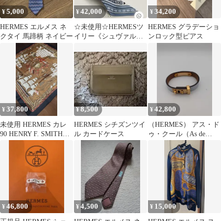
5,000
42,000
34,200
¥
¥
¥
HERMES エルメス ネ
☆未使用☆HERMESツ
HERMES グラデーショ
クタイ 馬蹄柄 ネイビー
イリー《シュヴァル・
ンロック型ピアス
ドゥ・クール・バンダ
ナ》
37,800
8,500
42,800
¥
¥
¥
未使用 HERMES カレ
HERMES シチズンツイ
（HERMES） アス・ド
90 HENRY F. SMITH
ル カードケース
ゥ・クール（As de
SAILOR
Coeur）レザーブレスレ
ット
46,800
4,500
15,000
¥
¥
¥