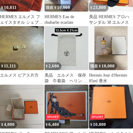
10,811
10,000
23,800
¥
現在 ¥
¥
HERMES エルメス フ
HERMES Eau de
美品 HERMES アロハ
ェイスタオル シェブロ
rhubarbe ecarlate
サンダル 38 エルメス
ン柄 ブラウン
11,111
2,600
10,000
¥
¥
現在 ¥
エルメス ピアス片方
美品 エルメス 保存
Hermès Jour d'Hermès
袋 巾着袋 ヘリンボ
85ml 香水
ーン柄 ストラップ入
れ 小物入れ
10%OFF
10%OFF
4,000
6,480
10,800
¥
¥
¥