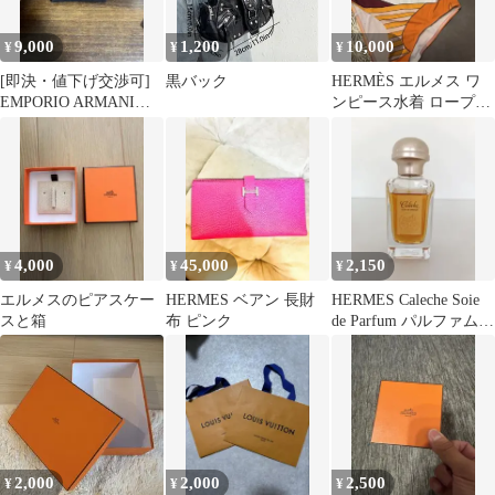
9,000
1,200
10,000
¥
¥
¥
[即決・値下げ交渉可]
黒バック
HERMÈS エルメス ワ
EMPORIO ARMANIブ
ンピース水着 ロープス
レスレット
トラップ オレンジ系
4,000
45,000
2,150
¥
¥
¥
エルメスのピアスケー
HERMES ベアン 長財
HERMES Caleche Soie
スと箱
布 ピンク
de Parfum パルファム
EDP
2,000
2,000
2,500
¥
¥
¥