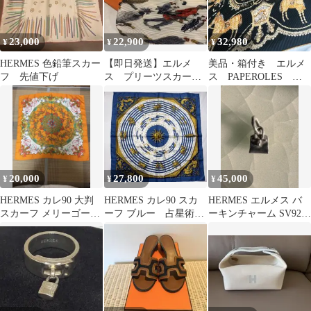
23,000
22,900
32,980
¥
¥
¥
HERMES 色鉛筆スカー
【即日発送】エルメ
美品・箱付き エルメ
フ 先値下げ
ス プリーツスカーフ
ス PAPEROLES 馬
鷹柄
車と貴族 プリーツカ
レ カレ90
20,000
27,800
45,000
¥
¥
¥
HERMES カレ90 大判
HERMES カレ90 スカ
HERMES エルメス バ
スカーフ メリーゴーラ
ーフ ブルー 占星術
ーキンチャーム SV925
ンド柄 ルナパーク
占い
シルバー