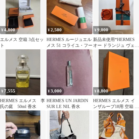
4,800
2,500
9,000
¥
¥
¥
エルメス 空箱 3点セッ
HERMES ルージュエル
新品未使用*HERMES
ト
メス 51 コライユ・フー
オー ドランジュ ヴェル
ト ハンド＆ボディ
7,555
3,000
8,800
¥
¥
¥
HERMES エルメス 李
HERMES UN JARDIN
HERMES エルメス イ
氏の庭 50ml 香水
SUR LE NIL 香水
ンザループ18用 空箱 ギ
フトボックス リボン付