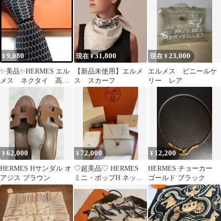
ケース ドゴ
9,080
31,800
23,000
¥
現在 ¥
現在 ¥
✨美品✨HERMES エル
【新品未使用】エルメ
エルメス ビニールケ
メス ネクタイ 高級
ス スカーフ
リー レア
シルク 馬具柄 総柄
62,000
72,000
12,200
¥
¥
¥
HERMES Hサンダル オ
♡超美品♡ HERMES
HERMES チョーカー
アジス ブラウン
ミニ・ポップH ネック
ゴールド ブラック
レス ブラック ピンク
ゴールド