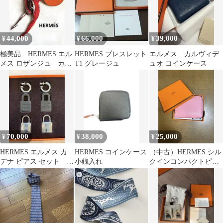
44,000
66,000
39,000
¥
¥
¥
極美品 HERMES エル
HERMES ブレスレット
エルメス カルヴィデ
メス ロザンジュ カ
T1 グレージュ
ュオ コインケース
レ プリーツ スカー
フ 赤系 箱付
70,000
38,000
25,000
¥
¥
¥
HERMES エルメス カ
HERMES コインケース
（中古）HERMES シル
デナ ピアス セット ブ
小銭入れ
クインコンパクトピン
ラック シルバーカラ
ク
ー