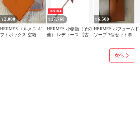
10%OFF
2,000
17,760
6,500
¥
¥
¥
HERMES エルメス ギ
HERMES 小物類（その
HERMES パフュームド
フトボックス 空箱
他） レディース 【古
ソープ 3個セット李氏
着】【中古】【送料無
の庭
料】
次へ