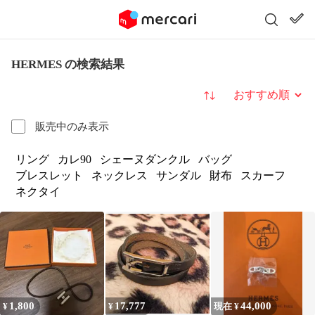
HERMES の検索結果
並び替え
販売中のみ表示
リング
カレ90
シェーヌダンクル
バッグ
ブレスレット
ネックレス
サンダル
財布
スカーフ
ネクタイ
1,800
17,777
44,000
¥
¥
現在 ¥