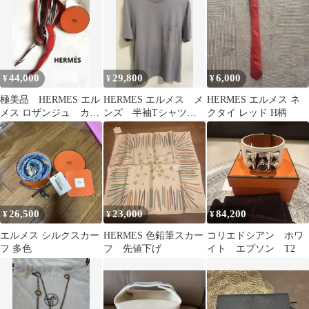
44,000
29,800
6,000
¥
¥
¥
極美品 HERMES エル
HERMES エルメス メ
HERMES エルメス ネ
メス ロザンジュ カ
ンズ 半袖Tシャツ
クタイ レッド H柄
レ プリーツ スカー
サイズ L
フ 赤系 箱付
26,500
23,000
84,200
¥
¥
¥
エルメス シルクスカー
HERMES 色鉛筆スカー
コリエドシアン ホワ
フ 多色
フ 先値下げ
イト エプソン T2