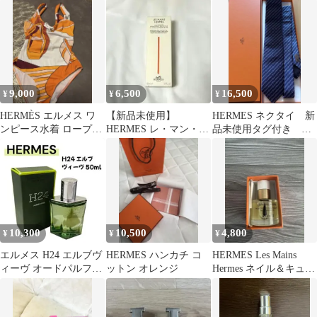
9,000
6,500
16,500
¥
¥
¥
HERMÈS エルメス ワ
【新品未使用】
HERMES ネクタイ 新
ンピース水着 ロープス
HERMES レ・マン・エ
品未使用タグ付き 箱
トラップ オレンジ系
ルメス ハンドクリーム
無し発送特価！
100ml
10,300
10,500
4,800
¥
¥
¥
エルメス H24 エルブヴ
HERMES ハンカチ コ
HERMES Les Mains
ィーヴ オードパルファ
ットン オレンジ
Hermes ネイル＆キュー
ム 50ml エルブヴィー
ティクルオイル
ヴ香水