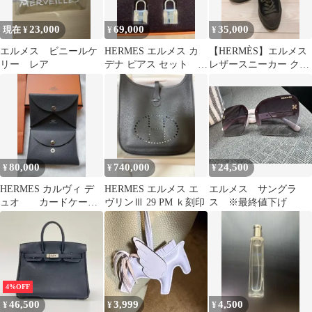
23,000
69,000
35,000
現在 ¥
¥
¥
エルメス ビニールケ
HERMES エルメス カ
【HERMÈS】エルメス
リー レア
デナ ピアス セット ブ
レザースニーカー クイ
ラック シルバーカラ
ック ブラック×イエロ
ー
ー
80,000
740,000
24,500
¥
¥
¥
HERMES カルヴィ デ
HERMES エルメス エ
エルメス サングラ
ュオ カードケース
ヴリンⅢ 29 PM ｋ刻印
ス ※最終値下げ
コインケース
4%OFF
46,500
3,999
4,500
¥
¥
¥