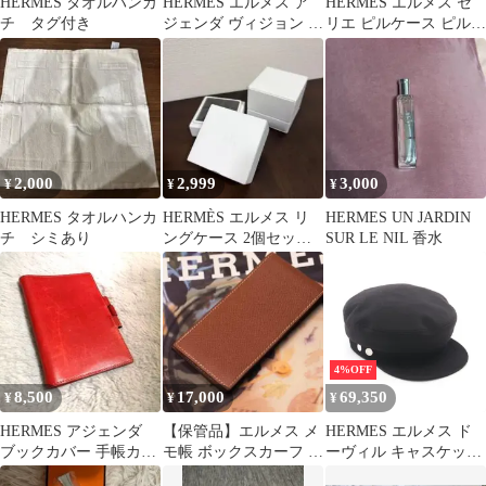
HERMES タオルハンカ
HERMES エルメス ア
HERMES エルメス セ
チ タグ付き
ジェンダ ヴィジョン ブ
リエ ピルケース ピルデ
ラック 手帳カバー
ィスペンサー ヴィン
テージ希少
2,000
2,999
3,000
¥
¥
¥
HERMES タオルハンカ
HERMÈS エルメス リ
HERMES UN JARDIN
チ シミあり
ングケース 2個セット
SUR LE NIL 香水
アリアンヌ購入時 美品
4%OFF
8,500
17,000
69,350
¥
¥
¥
HERMES アジェンダ
【保管品】エルメス メ
HERMES エルメス ド
ブックカバー 手帳カバ
モ帳 ボックスカーフ ゴ
ーヴィル キャスケット
ー エルメス
ールド エプソンorクシ
その他帽子