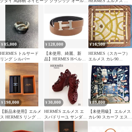
クタイ 馬蹄柄 ネイビー
グ クラシック オールレ
HERMES エルメス オ
ザー ブラック 長財布
スモズ GM リング 61
正規品
85,000
128,000
16,500
¥
¥
¥
HERMES トルサード
【未使用、綺麗、新
HERMES（スカーフ）
リング シルバー
品】HERMES Hベルト
エルメス カレ90
リバーシブル ブラック
MAILLONS 鎖の環 シ
ブラウン
ルク
198,000
30,000
89,800
¥
¥
¥
【新品未使用】エルメ
HERMÈS エルメス エ
【未使用級】 エルメス
ス HERMES リング ア
スパドリーユ サンダル
カレ90 スカーフ エスプ
レアII ボール サイズ54
35
リの旅立ち ネイビー