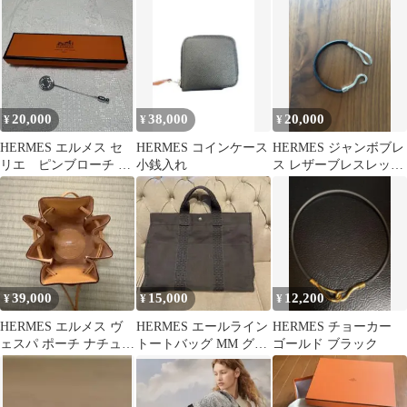
ドゥ・クール・バンダ
レス ブラック ピンク
ナ》
ゴールド
20,000
38,000
20,000
¥
¥
¥
HERMES エルメス セ
HERMES コインケース
HERMES ジャンボブレ
リエ ピンブローチ シ
小銭入れ
ス レザーブレスレット
ルバーカラー
ブラック シルバー
39,000
15,000
12,200
¥
¥
¥
HERMES エルメス ヴ
HERMES エールライン
HERMES チョーカー
ェスパ ポーチ ナチュラ
トートバッグ MM グレ
ゴールド ブラック
ル系 レザー 美品 中古
ー