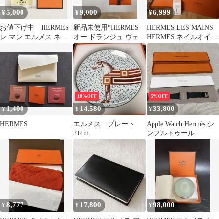
5,000
9,000
6,999
¥
¥
¥
お値下げ中 HERMES
新品未使用*HERMES
HERMES LES MAINS
レ マン エルメス ネイ
オー ドランジュ ヴェル
HERMES ネイルオイル
ル＆キューティクルオ
ト ハンド＆ボディ
15ml
イル
10%OFF
5%OFF
1,400
14,580
33,800
¥
¥
¥
HERMES
エルメス プレート
Apple Watch Hermès シ
21cm
ンプルトゥール
8,777
17,800
98,000
¥
¥
¥