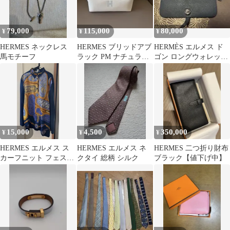
79,000
115,000
80,000
¥
¥
¥
HERMES ネックレス
HERMES ブリッドアブ
HERMÈS エルメス ド
馬モチーフ
ラック PM ナチュラル
ゴン ロングウォレット
新品
長財布 ブルー系 正規品
15,000
4,500
350,000
¥
¥
¥
HERMES エルメス ス
HERMES エルメス ネ
HERMES 二つ折り財布
カーフニット フェステ
クタイ 総柄 シルク
ブラック【値下げ中】
ィバル ヴィンテージ シ
ャツ