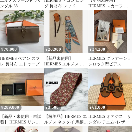
エルメスフールトゥサ
HERMES ドゴン ロン
【新品未使用】
ンダル 38
グ 長財布 レッド
HERMES スカーフ ト
ライアングル ジェアン
《朝の散歩》
70,000
26,900
34,200
¥
¥
¥
HERMES ベアン スフ
【新品未使用】
HERMES グラデーショ
レ 長財布 エトゥープ
HERMES エルメス ツ
ンロック型ピアス
イリー スカーフ
289,800
3,500
61,000
¥
¥
¥
【新品・未使用・未試
【極美品】HERMES エ
HERMES オアジス サ
着】 HERMES リング
ルメス ネクタイ 馬柄
ンダル デニム×レザー
エシャぺ PM 52
ボルドー