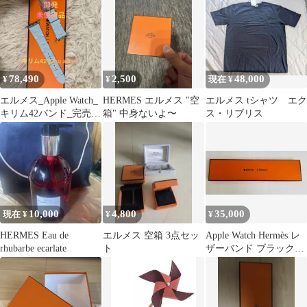
ュベル
78,490
2,500
48,000
¥
¥
現在 ¥
エルメス_Apple Watch_
HERMES エルメス "空
エルメス tシャツ エク
キリム42バンド_完売カ
箱" 中身ないよ〜
ス・リブリス
ラー_鮮やかブルー
10,000
4,800
35,000
現在 ¥
¥
¥
HERMES Eau de
エルメス 空箱 3点セッ
Apple Watch Hermès レ
rhubarbe ecarlate
ト
ザーバンド ブラック
45mm