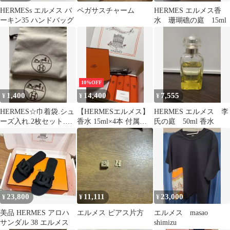
HERMESs エルメス バ
ペガサスチャーム
HERMES エルメス香
ーキン35 ハンドバッグ
水 珊瑚礁の庭 15ml
10%OFF
1,400
14,400
7,555
¥
¥
¥
HERMES☆巾着袋.シュ
【HERMESエルメス】
HERMES エルメス 李
ーズ入れ.2枚セット.エ
香水 15ml×4本 付属品
氏の庭 50ml 香水
ルメス.袋.正規品.付属
あり 正規品未使用
品
23,800
11,111
23,000
¥
¥
¥
美品 HERMES アロハ
エルメス ピアス片方
エルメス masao
サンダル 38 エルメス
shimizu