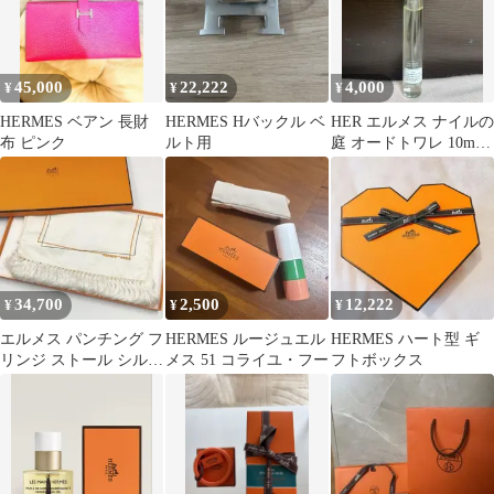
45,000
22,222
4,000
¥
¥
¥
HERMES ベアン 長財
HERMES Hバックル ベ
HER エルメス ナイルの
布 ピンク
ルト用
庭 オードトワレ 10ml
スプレー
34,700
2,500
12,222
¥
¥
¥
エルメス パンチング フ
HERMES ルージュエル
HERMES ハート型 ギ
リンジ ストール シルク
メス 51 コライユ・フー
フトボックス
オフホワイト/アイボリ
ー系