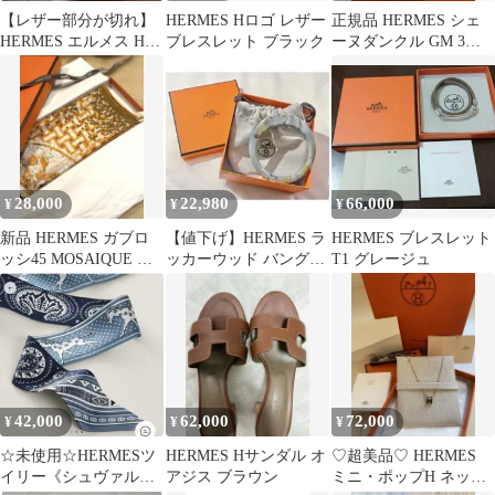
【レザー部分が切れ】
HERMES Hロゴ レザー
正規品 HERMES シェ
HERMES エルメス Hモ
ブレスレット ブラック
ーヌダンクル GM 3コ
チーフ レザーブレスレ
マ 修理明細あり
ット
28,000
22,980
66,000
¥
¥
¥
新品 HERMES ガブロ
【値下げ】HERMES ラ
HERMES ブレスレット
ッシ45 MOSAIQUE モ
ッカーウッド バングル
T1 グレージュ
ザイク タグ付き
ブレスレット 箱・保存
袋付き
42,000
62,000
72,000
¥
¥
¥
☆未使用☆HERMESツ
HERMES Hサンダル オ
♡超美品♡ HERMES
イリー《シュヴァル・
アジス ブラウン
ミニ・ポップH ネック