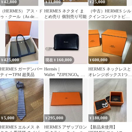
42,800
11,000
25,000
¥
¥
¥
（HERMES） アス・ド
HERMES ネクタイ ま
（中古）HERMES シル
ゥ・クール（As de
とめ売り 個別売り可能
クインコンパクトピン
Coeur）レザーブレスレ
ク
ット
425,000
160,000
600,000
¥
現在 ¥
¥
HERMES ガーデンパー
Hermès｜
HERMES ネックレスと
ティーTPM 超美品
Wallet〝ZIPENGO〟
オレンジボックス1つと
Chaine d’Ancre
レザーバッグ値下げ
5,000
295,000
180,000
¥
¥
¥
HERMES エルメス ネ
HERMES アザップロン
【新品未使用】