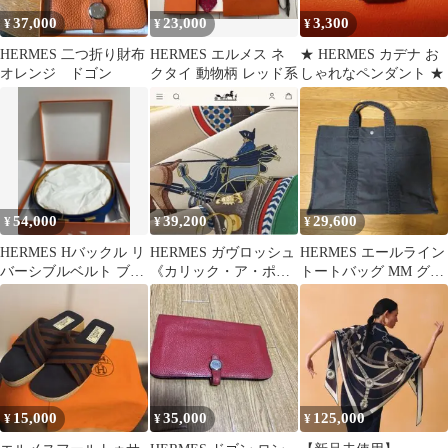
37,000
23,000
3,300
¥
¥
¥
HERMES 二つ折り財布
HERMES エルメス ネ
★ HERMES カデナ お
オレンジ ドゴン
クタイ 動物柄 レッド系
しゃれなペンダント ★
54,000
39,200
29,600
¥
¥
¥
HERMES Hバックル リ
HERMES ガヴロッシュ
HERMES エールライン
バーシブルベルト ブル
《カリック・ア・ポン
トートバッグ MM グレ
ー イエロー
プ》 スカーフ［新品•
ー
未使用］
15,000
35,000
125,000
¥
¥
¥