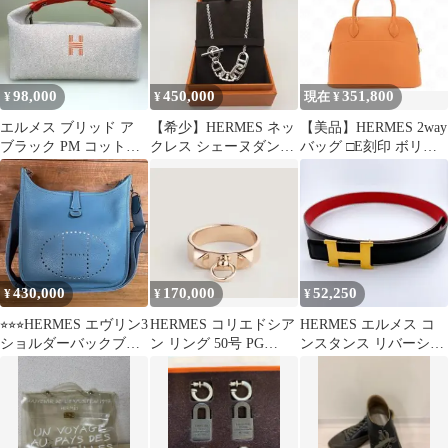
98,000
450,000
351,800
¥
¥
現在 ¥
エルメス ブリッド ア
【希少】HERMES ネッ
【美品】HERMES 2way
ブラック PM コットン
クレス シェーヌダンク
バッグ □E刻印 ボリー
キャンバス オレンジ ポ
ル アレアⅡ
ド27 ガリバー 付属品有
ーチ
430,000
170,000
52,250
¥
¥
¥
⭐︎⭐︎⭐︎HERMES エヴリン3
HERMES コリエドシア
HERMES エルメス コ
ショルダーバックブル
ン リング 50号 PG
ンスタンス リバーシブ
ー系⭐︎⭐︎⭐︎
Au750
ルベルト 70 ブラック×
レッド