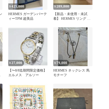
425,000
289,800
¥
¥
ン
HERMES ガーデンパーテ
【新品・未使用・未試
ィーTPM 超美品
着】 HERMES リング エ
シャぺ PM 52
27,000
79,000
¥
¥
】
【〜8/8迄期間限定価格】
HERMES ネックレス 馬
エルメス アルソー
モチーフ