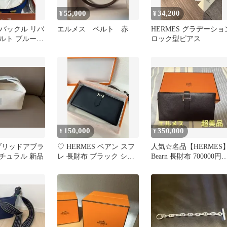
55,000
34,200
¥
¥
 Hバックル リバ
エルメス ベルト 赤
HERMES グラデーショ
ルト ブルー
ロック型ピアス
150,000
350,000
¥
¥
 ブリッドアブラ
♡ HERMES ベアン スフ
人気☆名品【HERMES
ナチュラル 新品
レ 長財布 ブラック シル
Bearn 長財布 700000円
バー金具
→350000円