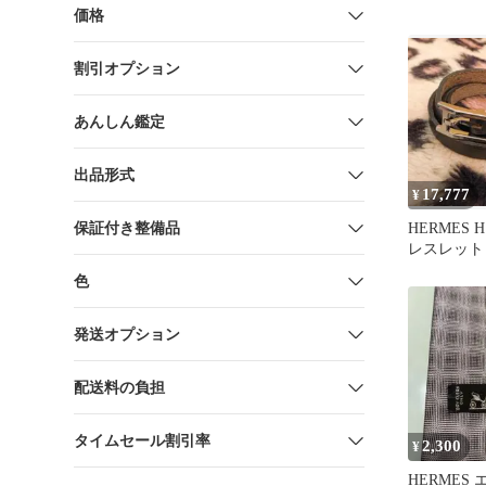
価格
割引オプション
あんしん鑑定
出品形式
17,777
¥
保証付き整備品
HERMES
レスレット
色
発送オプション
配送料の負担
タイムセール割引率
2,300
¥
HERMES