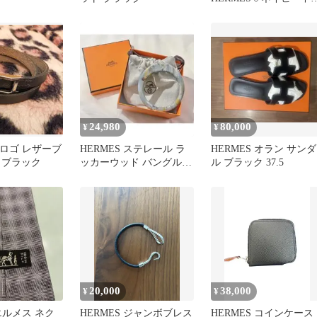
品 37
24,980
80,000
¥
¥
 Hロゴ レザーブ
HERMES ステレール ラ
HERMES オラン サンダ
 ブラック
ッカーウッド バングル
ル ブラック 37.5
ブレスレット 箱・保存袋
付き
20,000
38,000
¥
¥
 エルメス ネク
HERMES ジャンボブレス
HERMES コインケース