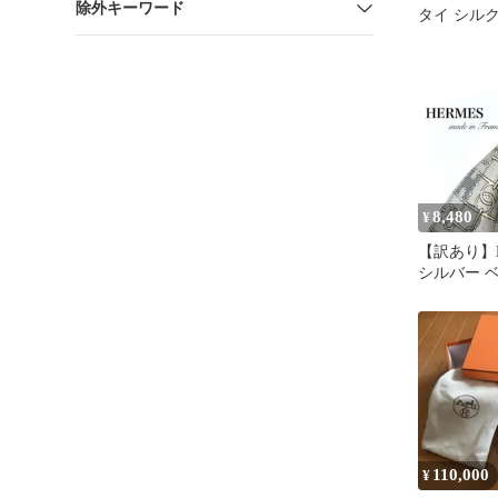
除外キーワード
タイ シルク
ク柄
8,480
¥
【訳あり】H
シルバー 
感 ネクタ
110,000
¥