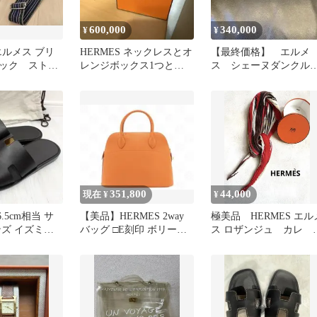
600,000
340,000
¥
¥
 エルメス ブリ
HERMES ネックレスとオ
【最終価格】 エルメ
ック ストラ
レンジボックス1つとレ
ス シェーヌダンク
規品）付
ザーバッグ値下げ
ブレスレット MM15 
ルジェラ期
351,800
44,000
現在 ¥
¥
.5cm相当 サ
【美品】HERMES 2way
極美品 HERMES エル
ンズ イズミー
バッグ □E刻印 ボリード
ス ロザンジュ カレ 
袋 ソール張替
27 ガリバー 付属品有
リーツ スカーフ 赤系
箱付