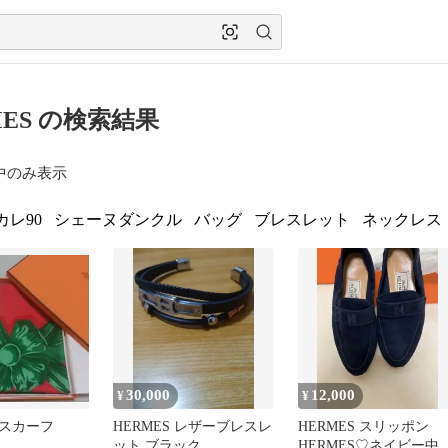
MES の検索結果
中のみ表示
カレ90
シェーヌダンクル
バッグ
ブレスレット
ネックレス
30,000
12,000
¥
¥
スカーフ
HERMES レザーブレスレ
HERMES スリッポン
ット ブラック
HERMES♡ネイビー中