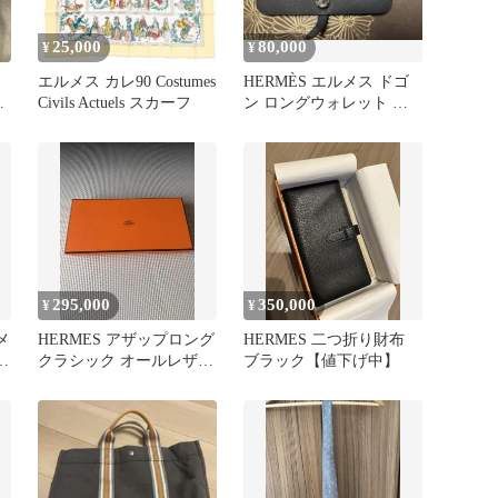
25,000
80,000
¥
¥
エルメス カレ90 Costumes
HERMÈS エルメス ドゴ
ル
Civils Actuels スカーフ
ン ロングウォレット 長
マ
財布 ブルー系 正規品
295,000
350,000
¥
¥
メ
HERMES アザップロング
HERMES 二つ折り財布
プ
クラシック オールレザー
ブラック【値下げ中】
ブラック 長財布