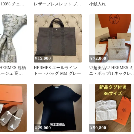
100% チェッ
レザーブレスレット ブラ
小銭入れ
ック シルバー
15,000
72,000
¥
¥
ERMES 総柄
HERMES エールライン
♡超美品♡ HERMES ミ
ベージュ 高級
トートバッグ MM グレー
ニ・ポップH ネックレ
イ
ブラック ピンクゴー
ド
29,000
50,800
¥
¥