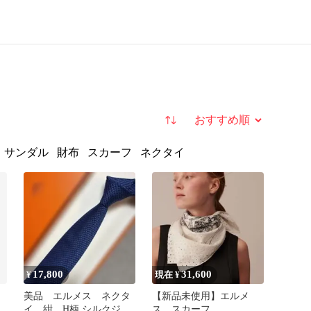
並び替え
サンダル
財布
スカーフ
ネクタイ
17,800
31,600
¥
現在 ¥
美品 エルメス ネクタ
【新品未使用】エルメ
古
イ 紺 H柄 シルクジャ
ス スカーフ