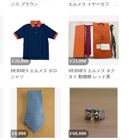
ジス ブラウン
エルメス イヤーカフ オ
ランプ
26,000
23,000
¥
¥
HERMES エルメス ポロ
HERMES エルメス ネク
ス
シャツ
タイ 動物柄 レッド系
ル
8,000
68,000
¥
¥