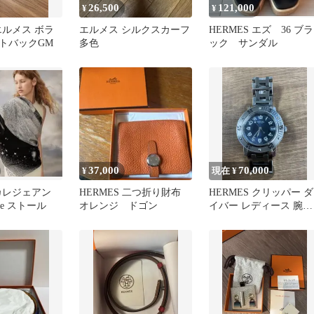
26,500
121,000
¥
¥
 エルメス ボラ
エルメス シルクスカーフ
HERMES エズ 36 ブラ
トバックGM
多色
ック サンダル
37,000
70,000
¥
現在 ¥
 カレジェアン
HERMES 二つ折り財布
HERMES クリッパー ダ
Lune ストール
オレンジ ドゴン
イバー レディース 腕時
計