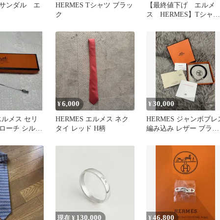
サンダル エ
HERMES Tシャツ ブラッ
【最終値下げ エルメ
ク
ス HERMES】Tシャツ
刺繍入りポケット 新
未使用36
6,000
30,000
¥
¥
 エルメス セリ
HERMES エルメス ネク
HERMES ジャンボブレ
ローチ シルバ
タイ レッド H柄
編み込み レザー ブラッ
ク
130,000
46,800
現在 ¥
¥