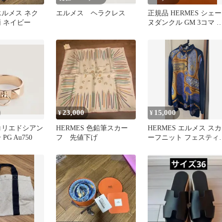
 エルメス ネク
エルメス ヘラクレス
正規品 HERMES シェー
柄 ネイビー
ヌダンクル GM 3コマ 
理明細あり
23,000
15,000
¥
¥
 コリエドシアン
HERMES 色鉛筆スカー
HERMES エルメス スカ
PG Au750
フ 先値下げ
ーフニット フェスティ
ル ヴィンテージ シャツ