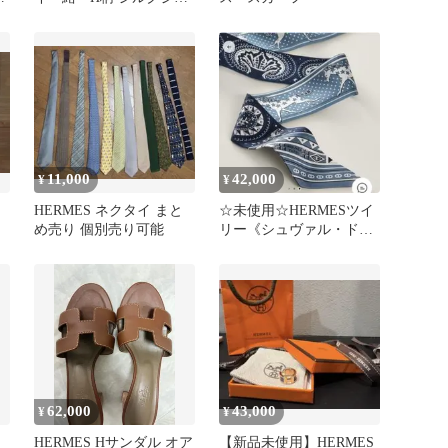
ガード
11,000
42,000
¥
¥
HERMES ネクタイ まと
☆未使用☆HERMESツイ
め売り 個別売り可能
リー《シュヴァル・ド
ゥ・クール・バンダナ》
62,000
43,000
¥
¥
HERMES Hサンダル オア
【新品未使用】HERMES