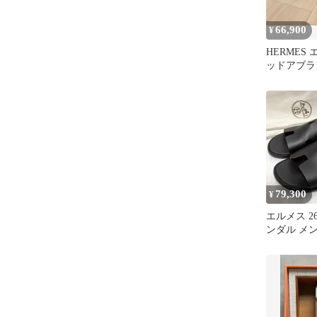
66,900
¥
HERMES
ッドアブラ
ップ（非正
79,300
¥
エルメス 26
ンダル メ
ル 黒 保存