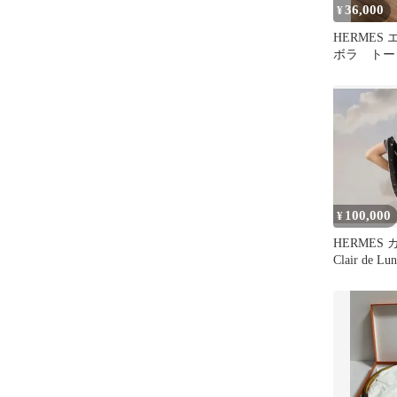
36,000
¥
HERMES
ボラ トー
100,000
¥
HERMES
Clair de 