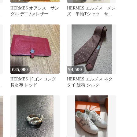
HERMES オアジス サン
HERMES エルメス メン
修
ダル デニム×レザー
ズ 半袖Tシャツ サイ
ズ L
35,000
4,500
¥
¥
HERMES ドゴン ロング
HERMES エルメス ネク
バ
長財布 レッド
タイ 総柄 シルク