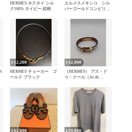
HERMES ネクタイ シル
エルメスメキシコ シル
ク100% ネイビー 総柄
バーゴールドコンビリン
品
グ
12,200
42,800
¥
¥
ス
HERMES チョーカー ゴ
（HERMES） アス・ド
ールド ブラック
ゥ・クール（As de
Coeur）レザーブレスレッ
ト
61,000
29,800
¥
¥