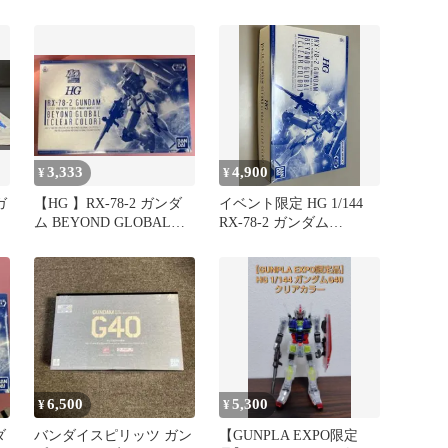
カラー
3,333
4,900
¥
¥
ガ
【HG 】RX-78-2 ガンダ
イベント限定 HG 1/144
ム BEYOND GLOBALク
RX-78-2 ガンダム
リアカラー
5060710
6,500
5,300
¥
¥
ダ
バンダイスピリッツ ガン
【GUNPLA EXPO限定