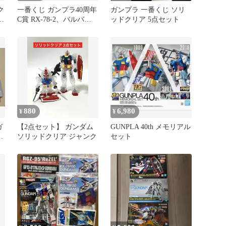
ク
一番くじ ガンプラ40周年
ガンプラ 一番くじ ソリ
定
C賞 RX-78-2、バルバト
ッドクリア 5点セット
ス ソリッドクリア
880
6,980
¥
¥
ガ
【2点セット】 ガンダム
GUNPLA 40th メモリアル
動
ソリッドクリア ジャンク
セット