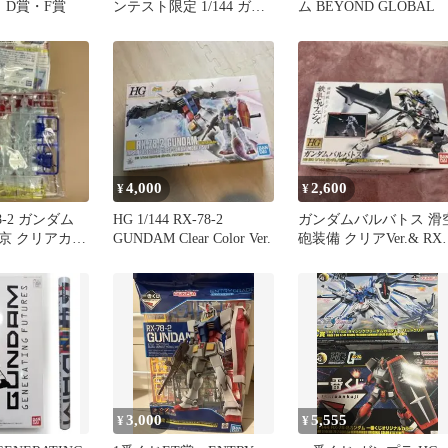
 D賞・F賞
ンテスト限定 1/144 ガン
ム BEYOND GLOBAL
ダム クリアスモーク 非
売品
4,000
2,600
¥
¥
-78-2 ガンダム
HG 1/144 RX-78-2
ガンダムバルバトス 滑
京 クリアカラ
GUNDAM Clear Color Ver.
砲装備 クリアVer.& RX-
ン 未開
78-2 GUNDAM
3,000
5,555
¥
¥