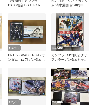
【未開封】ガンプラ
HG 1/144 RX-78-2 ガンダ
EXPO限定 HG 1/144 RX-
ム 清水港開港120周年記
78-2 ガンダム ver．G30th
念カラー
クリアカラーバージョン
3,900
5,500
¥
¥
】
ENTRY GRADE 1/144 νガ
ガンプラEXPO限定 クリ
ー
ンダム rx-78ガンダム
アカラーガンダムセット
グ
21th
Gunpla limited
2,200
8,000
¥
¥