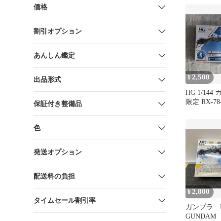
価格
割引オプション
あんしん鑑定
2,500
¥
出品形式
HG 1/14
限定 RX-7
保証付き整備品
［メタリッ
ジェクショ
色
発送オプション
配送料の負担
2,800
¥
タイムセール割引率
ガンプラ RX
GUNDA