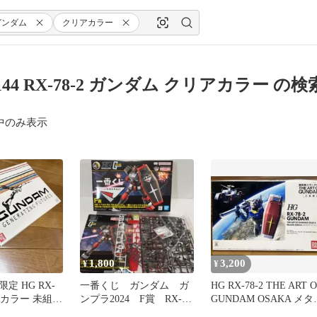
ガンダム
クリアカラー
/144 RX-78-2 ガンダム クリアカラー の
中のみ表示
1,800
3,200
¥
¥
定 HG RX-
一番くじ ガンダム ガ
HG RX-78-2 THE ART 
リアカラー 未組
ンプラ2024 F賞 RX-
GUNDAM OSAKA メタ
78-2
ック