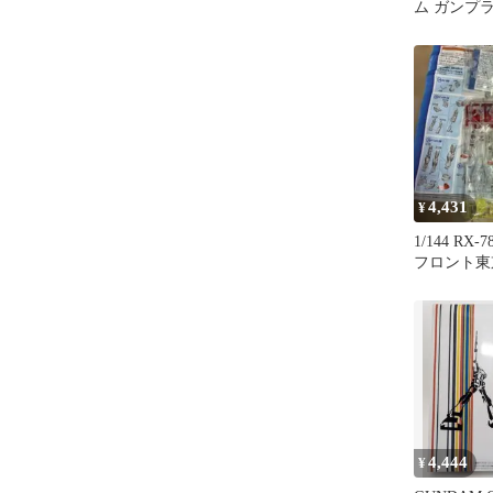
ム ガンプラ
4,431
¥
1/144 RX
フロント東
ーバージョ
4,444
¥