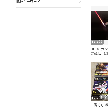
除外キーワード
ver. 1/14
2,250
¥
HGUC ガン
完成品 L
（1/144）
3,344
¥
一番くじ 