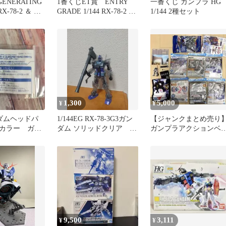
GENERATING
1番くじET賞 ENTRY
一番くじ ガンプラ HG
RX-78-2 ＆ ポ
GRADE 1/144 RX-78-2 ガ
1/144 2種セット
ンダム
1,300
5,000
¥
¥
ガンダムヘッドパ
1/144EG RX-78-3G3ガン
【ジャンクまとめ売り
カラー ガン
ダム ソリッドクリア 同
ガンプラアクションベ
ト限定
時300円値引
ス各種 ＆ SIDE-F限定
ッズ等
9,500
3,111
¥
¥