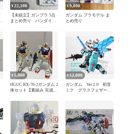
22,100
9,800
¥
¥
封
【未組立】ガンプラ 5点
ガンダム プラモデル ま
まとめ売り バンダイ
とめ売り
ダ
ガンダム
動
5,000
12,000
¥
¥
HGUC RX-78-2ガンダム 2
ガンダム Ver.2.0 初音
ー
体セット【素組み 完成
ミク グラスフェザー
品】クリアパーツ 現状
ガンプラ 抽選販売 プ
レバン