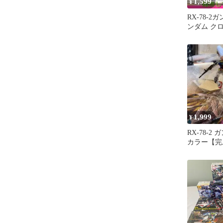
1,599
¥
RX-78-2
ンダム ク
RX78 プ
1,999
¥
RX-78-2
カラー【完