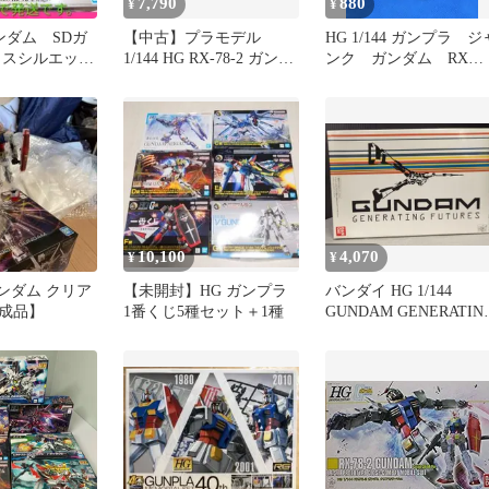
7,790
880
¥
¥
ガンダム SDガ
【中古】プラモデル
HG 1/144 ガンプラ ジ
ロスシルエット
1/144 HG RX-78-2 ガンダ
ンク ガンダム RX
ラモデル
ムG40 Industrial Design
78 クリア a598
Ver.(クリアカラー) 「機
動戦士ガンダム」 ガンプ
ラEXPO限定 [2475036]
10,100
4,070
¥
¥
 ガンダム クリア
【未開封】HG ガンプラ
バンダイ HG 1/144
成品】
1番くじ5種セット＋1種
GUNDAM GENERATIN
FUTURES 機動戦士ガ
ダム RX-78-2ガンダム 
リアカラーバージョン