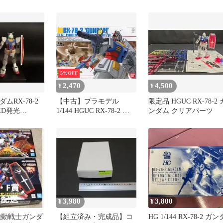
4 18
GLOBAL [クリアカラー]
[イベント限定品]
5%OFF
2,470
4,500
¥
¥
ダムRX-78-2
【中古】プラモデル
限定品 HGUC RX-78-2 
ED発光
1/144 HGUC RX-78-2 ガ
ンダム クリアパーツ
ンダム クリアカラーバー
ジョン 「機動戦士ガンダ
ム」 ガンプラEXPO限定
3,980
3,800
¥
¥
機動戦士ガンダ
【組立済み・完成品】コ
HG 1/144 RX-78-2 ガン