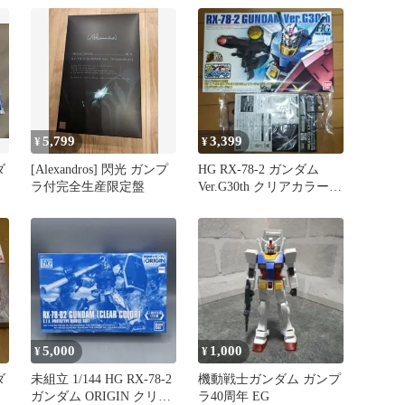
5,799
3,399
¥
¥
ダ
[Alexandros] 閃光 ガンプ
HG RX-78-2 ガンダム
ラ付完全生産限定盤
Ver.G30th クリアカラー
ガンプラEXPO
5,000
1,000
¥
¥
ダ
未組立 1/144 HG RX-78-2
機動戦士ガンダム ガンプ
ガンダム ORIGIN クリア
ラ40周年 EG