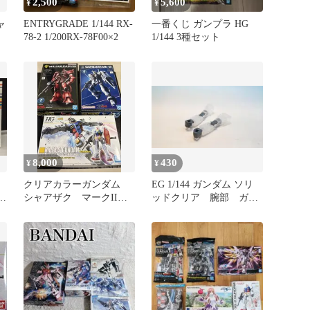
2,500
5,600
¥
¥
ャ
ENTRYGRADE 1/144 RX-
一番くじ ガンプラ HG
78-2 1/200RX-78F00×2
1/144 3種セット
8,000
430
¥
¥
クリアカラーガンダム
EG 1/144 ガンダム ソリ
G
シャアザク マークIIエ
ッドクリア 腕部 ガン
ン
ゥーゴ ガンプラ３個セ
プラ ジャンク
ク
ット