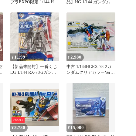
プラEXPO限定 1/144 HG
品】HG 1/144 ガンダム
RX-78-2 ガ…
G40 クリアカラー】
1,199
2,980
¥
¥
空
【新品未開封】一番くじ
中古 1/144HGRX-78-2ガ
EG 1/144 RX-78-2ガンダ
ンダムクリアカラーVer.
ム E賞 ガンプラ
「機動戦士ガンダム」
[5059580]
5%OFF
3,730
15,000
¥
¥