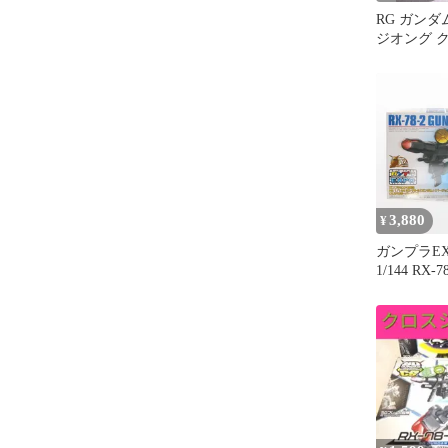
RG ガン
ジオング 
3,880
¥
ガンプラEX
1/144 RX
(Ver.G30
バージョン
ダム プラモデ
バンダイ