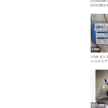
GUNDAM 
FUTURES 
スター
900
¥
1/144 
ーツクリア
ダムフロン
17,000
¥