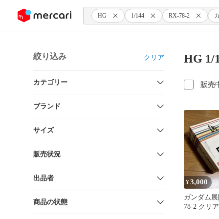
ンツにスキップ
HG
1/144
RX-78-2
絞り込み
HG 1
クリア
カテゴリー
販売
ブランド
サイズ
販売状況
出品者
3,000
¥
ガンダム展限
商品の状態
78-2 ク
立・未使用