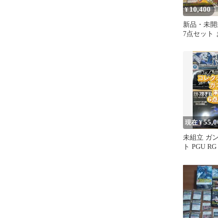
10,400
¥
新品・未開
7点セット
（HG・EG
じ）
55,0
現在 ¥
未組立 ガン
ト PGU 
ス限定 プ