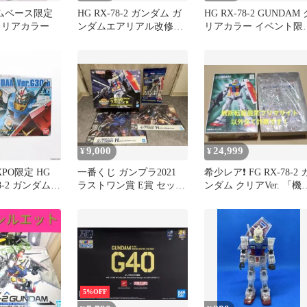
ダムベース限定
HG RX-78-2 ガンダム ガ
HG RX-78-2 GUNDAM 
クリアカラー
ンダムエアリアル改修型
リアカラー イベント限
ガンダムキャリバーン
ガンダム プラモ
9,000
24,999
¥
¥
PO限定 HG
一番くじ ガンプラ2021
希少レア❗ FG RX-78-2 
-78-2 ガンダム
ラストワン賞 E賞 セット
ンダム クリアVer. 「機
th) クリアカラー
MEGA
戦士ガンダム」
 機動戦士ガン
ル(161948)
5%OFF