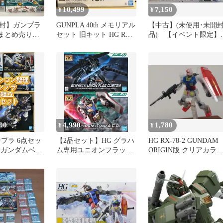
10,499
7,150
¥
¥
封】ガンプラ
GUNPLA 40th メモリアル
【中古】(未使用･未開
 まとめ売り
セット 旧キット HG RG
品) 【イベント限定】
・SD・一番く
1/144
HG 1/144 RX-78-2 ガン
ム クリアカラーVer. 機
戦士ガンダム 0pbj0lf
00
4,990
1,780
¥
¥
プラ 6点セッ
【2品セット】HG グラハ
HG RX-78-2 GUNDAM
RG ガンダムベー
ム専用ユニオンフラッグ
ORIGIN版 クリアカラ
レバン限定
／オーガンダム 実戦配備
組立品
【新品】