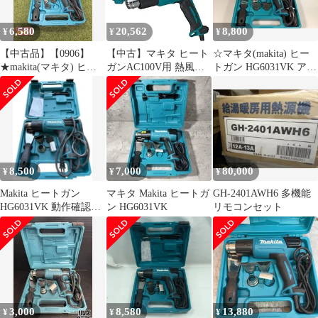
6,580
20,562
8,800
¥
¥
¥
【中古品】【0906】
【中古】マキタ ヒート
☆マキタ(makita) ヒー
★makita(マキタ) ヒー
ガンAC100V用 熱風温
トガン HG6031VK アク
トガン(ホットガン)
度50-550度 HG6031VK
トツール広島
HG6031VK
IT905DIP5YK2
8,500
7,000
80,000
¥
¥
¥
Makita ヒートガン
マキタ Makita ヒートガ
GH-2401AWH6 多機能
HG6031VK 動作確認済
ン HG6031VK
リモコンセット
み
3,000
8,580
13,880
¥
¥
¥