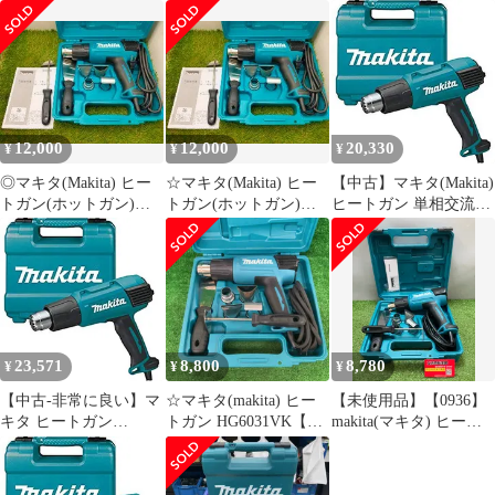
HG6031VK 【東大和
越店】
HG6031VK 【東大和
店】
店】
12,000
12,000
20,330
¥
¥
¥
◎マキタ(Makita) ヒー
☆マキタ(Makita) ヒー
【中古】マキタ(Makita)
トガン(ホットガン)
トガン(ホットガン)
ヒートガン 単相交流
HG6031VK 新品
HG6031VK 新品・未
100V 1200W HG6031VK
使用
z2zed1b
23,571
8,800
8,780
¥
¥
¥
【中古-非常に良い】マ
☆マキタ(makita) ヒー
【未使用品】【0936】
キタ ヒートガン
トガン HG6031VK【川
makita(マキタ) ヒート
AC100V用 熱風温度50-
崎店】
ガン(ホットガン)
550度 HG6031VK
HG6031VK
ITC6JP1FIN1K