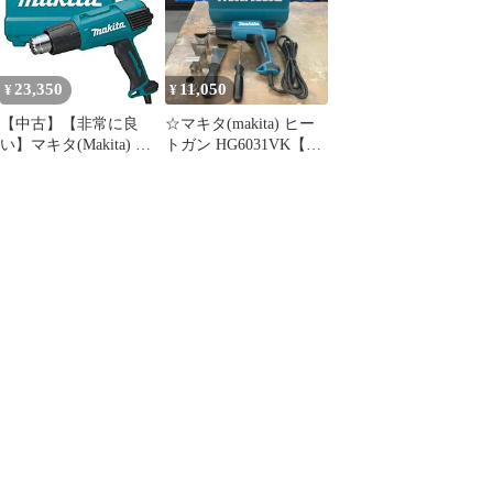
23,350
11,050
¥
¥
【中古】【非常に良
☆マキタ(makita) ヒー
い】マキタ(Makita) ヒ
トガン HG6031VK【戸
ートガン 単相交流100V
田店】
1200W HG6031VK
z2zed1b