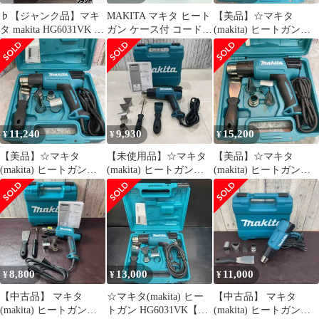
♭【ジャンク品】マキ
MAKITA マキタ ヒート
【美品】☆マキタ
タ makita HG6031VK ヒ
ガン ケース付 コード式
(makita) ヒートガン
ートガン 100V 熱風出
100v HG6031VK ブルー
HG6031VK【八潮店】
ない【熊本けやき通り
店】【中古】
11,240
9,930
15,200
¥
¥
¥
【美品】☆マキタ
【未使用品】☆マキタ
【美品】☆マキタ
(makita) ヒートガン
(makita) ヒートガン
(makita) ヒートガン
HG6031VK【八潮店】
HG6031VK【川口店】
HG6031VK【八潮店】
8,800
13,000
11,000
¥
¥
¥
【中古品】 マキタ
☆マキタ(makita) ヒー
【中古品】 マキタ
(makita) ヒートガン
トガン HG6031VK【川
(makita) ヒートガン