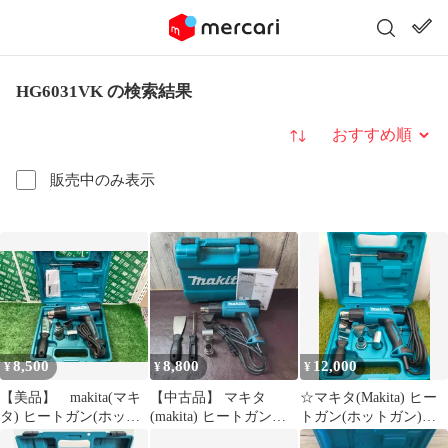
HG6031VK の検索結果
並び替え
販売中のみ表示
8,500
8,800
12,000
¥
¥
¥
【美品】 makita(マキ
【中古品】 マキタ
☆マキタ(Makita) ヒー
タ) ヒートガン(ホット
(makita) ヒートガン
トガン(ホットガン)
ガン) HG6031VK
HG6031VK 【東大和
HG6031VK 新品・未