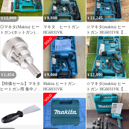
12,000
9,800
12,245
¥
¥
¥
◎マキタ(Makita) ヒー
マキタ ヒートガン
☆マキタ(makita) ヒー
トガン(ホットガン)
HG6031VK
トガン HG6031VK【柏
HG6031VK メーカー直
店】
接仕入れの新品です
1,454
9,000
12,890
¥
¥
¥
【特価セール】マキタ
Makita ヒートガン
☆マキタ(makita) ヒー
ヒートガン用 集中ノズ
HG6031VK
トガン HG6031VK【川
ルA-67262
崎店】