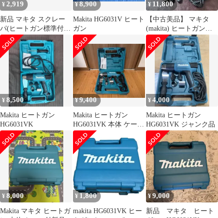
2,919
8,900
11,800
¥
¥
¥
新品 マキタ スクレー
Makita HG6031V ヒート
【中古美品】 マキタ
パ(ヒートガン標準付属
ガン
(makita) ヒートガン
品)塗装・シールはがし
HG6031VK 【東大和
用 A-67278
店】
8,500
9,400
4,000
¥
¥
¥
Makita ヒートガン
Makita ヒートガン
Makita ヒートガン
HG6031VK
HG6031VK 本体 ケース
HG6031VK ジャンク品
付
8,000
1,800
9,000
¥
¥
¥
Makita マキタ ヒートガ
makita HG6031VK ヒー
新品 マキタ ヒート