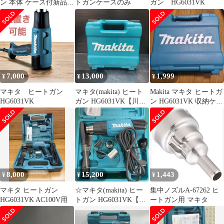
ン 本体 ケース付新品未
トガンケースのみ
ガン HG6031VK
使用品
7,000
13,000
1,999
¥
¥
¥
マキタ ヒートガン
マキタ(makita) ヒート
Makita マキタ ヒートガ
HG6031VK
ガン HG6031VK【川越
ン HG6031VK 収納ケー
店】
ス
8,000
15,200
1,443
¥
¥
¥
マキタ ヒートガン
☆マキタ(makita) ヒー
集中ノズルA-67262 ヒ
HG6031VK AC100V用
トガン HG6031VK【戸
ートガン用 マキタ
田店】