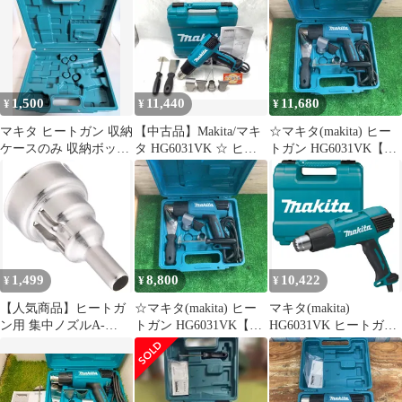
/
店】
使用
ITREE6MTG2ZD
1,500
11,440
11,680
¥
¥
¥
マキタ ヒートガン 収納
【中古品】Makita/マキ
☆マキタ(makita) ヒー
ケースのみ 収納ボック
タ HG6031VK ☆ ヒー
トガン HG6031VK【町
ス HG6031VK用
トガン [IT_D0RRC][豊
田店】
田][M04]
1,499
8,800
10,422
¥
¥
¥
【人気商品】ヒートガ
☆マキタ(makita) ヒー
マキタ(makita)
ン用 集中ノズルA-
トガン HG6031VK【町
HG6031VK ヒートガン
67262 マキタ
田店】
9段階温度調節 熱風温
度50-550度 プロ仕様の
ヒートガン