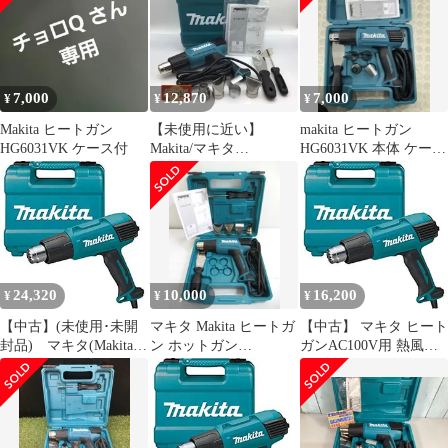
7,000
12,870
7,000
¥
¥
¥
Makita ヒートガン
【未使用に近い】
makita ヒートガン
HG6031VK ケース付
Makita/マキタ
HG6031VK 本体 ケース
HG6031VK ☆ ヒートガ
付
ン [IT_I3NI0][知立]
[M04]
24,320
10,000
16,200
¥
¥
¥
【中古】(未使用･未開
マキタ Makita ヒートガ
【中古】 マキタ ヒート
封品) マキタ(Makita)
ン ホットガン
ガンAC100V用 熱風温
ヒートガン 単相交流
HG6031VK 2024年製 中
度50-550度 HG6031VK
100V 1200W HG6031VK
国製 中古■
6k88evb