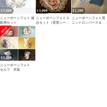
7,980
3,000
1,500
¥
¥
¥
ニューボーンフォト 撮
ニューボーンフォト３
ニューボーンフォト用
影用セット
点セット（背景シー
ニットロンパース＆お
ト、帽子、縫いぐる
くるみセット
み）
1,200
¥
ニューボーンフォト
セルフ 衣装