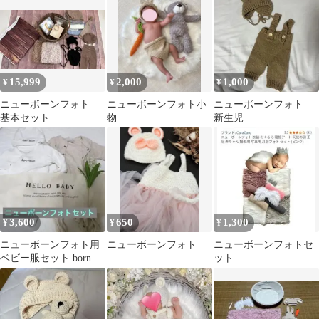
15,999
2,000
1,000
¥
¥
¥
ニューボーンフォト
ニューボーンフォト小
ニューボーンフォト
基本セット
物
新生児
3,600
650
1,300
¥
¥
¥
ニューボーンフォト用
ニューボーンフォト
ニューボーンフォトセ
ベビー服セット born
ット
2026 タペストリー 花