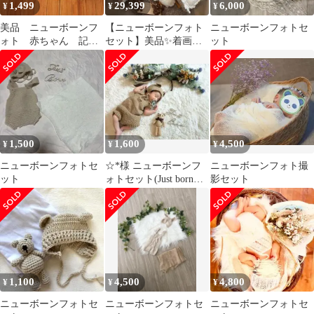
1,499
29,399
6,000
¥
¥
¥
美品 ニューボーンフ
【ニューボーンフォト
ニューボーンフォトセ
ォト 赤ちゃん 記念
セット】美品✨着画あ
ット
日 撮影 衣装 ハー
り！今流行りのものセ
フバースデー 誕生日
ット♡新生児 かご付
1,500
1,600
4,500
¥
¥
¥
ニューボーンフォトセ
☆*様 ニューボーンフ
ニューボーンフォト撮
ット
ォトセット(Just born付
影セット
き)
1,100
4,500
4,800
¥
¥
¥
ニューボーンフォトセ
ニューボーンフォトセ
ニューボーンフォトセ