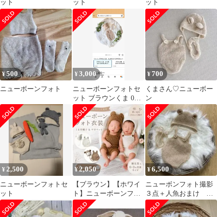
ット
ット
ット
500
3,000
700
¥
¥
¥
ニューボーンフォト
ニューボーンフォトセ
くまさん♡ニューボー
ット ブラウンくま 0ヶ
ン
月用
2,500
2,050
6,500
¥
¥
¥
ニューボーンフォトセ
【ブラウン】【ホワイ
ニューボンフォト撮影
ット
ト】ニューボーンフォ
３点＋人魚おまけ 新
トサロペット 2点おま
生児
とめ