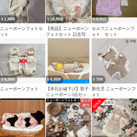
1,000
58,900
4,911
¥
¥
¥
ニューボーンフォトセ
【美品】ニューボーン
セルフニューボーンフ
ット
フォトセット 記念写真
ォト セット
レンタル ニューボーン
セット販売
4,000
4,000
700
¥
¥
¥
ニューボーンフォト
【本日お値下げ】双子
新生児 ニューボーンフ
ニューボーン3点セット
ォト
✖️2