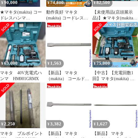
90,000
74,800
82,500
¥
¥
¥
★マキタ(makita) コー
動作良好 マキタ
【未使用品(店頭展示
ドレスハンマ
(makita) コードレスハ
品)】★マキタ(makita)
HM001GRMX【八尾
ンマ HM001GRMX 【リ
コードレスハンマ
店】
ライズ蓮田店】
HM001GRMX
63,000
1,563
75,000
¥
¥
¥
マキタ 40V充電式ハ
【新品】 マキタ
【中古】【充電回数1
ンマ HM001GRMX
（makita） コールドチ
回】マキタ(makita) コ
ゼル 25x400mm A-
ードレスハンマ
55522 溝切り用 角出用
HM001GRMX 【野田愛
宕店】
2,250
3,382
1,627
¥
¥
¥
マキタ ブルポイント
【新品】 マキタ
【新品】 マキタ