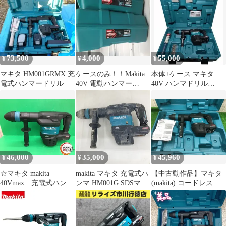
73,500
4,000
55,000
¥
¥
¥
マキタ HM001GRMX 充
ケースのみ！！Makita
本体+ケース マキタ
電式ハンマードリル
40V 電動ハンマー
40V ハンマドリル
HM001GZK
HM001GZK
46,000
35,000
45,960
¥
¥
¥
☆マキタ makita
makita マキタ 充電式ハ
【中古動作品】マキタ
40Vmax 充電式ハン
ンマ HM001G SDSマッ
(makita) コードレスハ
マ HM001G 本体の
クスシャンク 40Vmax
ンマ HM001GZK◆アク
み SDSマックスシャ
本体のみ 電動ハンマー
トツール富山店◆J/K
ンク 中古 美品
石工穴あけ ハツリ
★DT860