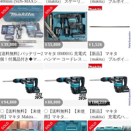
400mm (SDS-MAXシャ
（makita） スケーリン
（makita） ブルポイン
ンク) A-55491
グチゼル 80x300mm A-
ト 400mm A-55491 ハツ
55550 溝つき用 ハンマ
リ用 破砕用
ドリル 電動ハンマ
39,800
55,000
1,526
¥
¥
¥
[送料無料] バッテリー2
マキタ HM001G 充電式
【新品】 マキタ
個！付属品付き◆マキ
ハンマー コードレス ハ
（makita） ブルポイン
タ 充電式 ハンマ
ンマードリル フルセッ
ト 300mm A-55485 ハツ
HM001G 電動 工具 コ
ト
リ用 破砕用
ードレス ハンマー 穴あ
け makita◆
94,800
88,000
108,210
¥
¥
¥
〇【送料無料】【未使
〇【送料無料】【未使
【新品】 マキタ
用】マキタ Makita
用】マキタ
（makita） 充電式ハン
HM001GRMX 充電式ハ
HM001GRMX 電動ハン
マ HM001GRMX バッテ
ンマ 40V バッテリ×2・
マ 40V バッテリ・充電
リ・充電器付 電動 コー