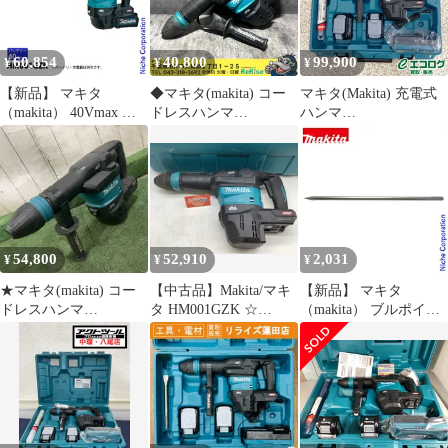
60,854
40,800
99,900
¥
¥
¥
【新品】 マキタ
◆マキタ(makita) コー
マキタ(Makita) 充電式
（makita） 40Vmax 充
ドレスハンマ
ハンマ
電式ハンマ 本体のみ
HM001GZK 【中古】
HM001GRMX【美品】
HM001GZK 電動ハンマ
【市川行徳店】
電動ハンマ―
54,800
52,910
2,031
¥
¥
¥
★マキタ(makita) コー
【中古品】Makita/マキ
【新品】 マキタ
ドレスハンマ
タ HM001GZK ☆
（makita） ブルポイン
HM001GZK 40V 動作確
40Vmax充電式ハンマ
ト 600mm A-55500 ハツ
認済【川口店】
バッテリ・充電器別売/
リ用 破砕用
ケース付 [IT_9J5GK]
[岡イ][M04]