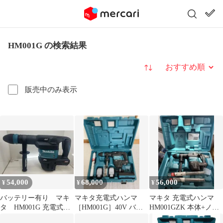
HM001G の検索結果
並び替え
販売中のみ表示
54,000
68,000
56,000
¥
¥
¥
バッテリー有り マキ
マキタ充電式ハンマ
マキタ 充電式ハンマ
タ HM001G 充電式ハ
［HM001G］40V バッ
HM001GZK 本体+ノミ2
ンマ 40Vmax
テリー2個付き
本 新品