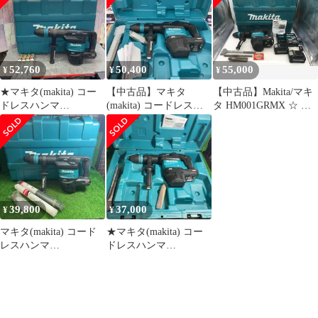
充電器付き【ハンズク
器付(沖縄・一部離島配
ドレス バッテリー 電動
ラフト佐賀】【中古】
送不可)【ハンズクラフ
コードレス バッテリー
ト佐賀】【中古】
40Vmax 純正
52,760
50,400
55,000
¥
¥
¥
★マキタ(makita) コー
【中古品】マキタ
【中古品】Makita/マキ
ドレスハンマ
(makita) コードレスハ
タ HM001GRMX ☆ 充
HM001GZK【八潮店】
ンマ HM001GZK【所沢
電式ハンマ [IT_JZ3GS]
店】
[小牧][M04]
39,800
37,000
¥
¥
マキタ(makita) コード
★マキタ(makita) コー
レスハンマ
ドレスハンマ
HM001GZK【藤沢店】
HM001GZK【藤沢店】