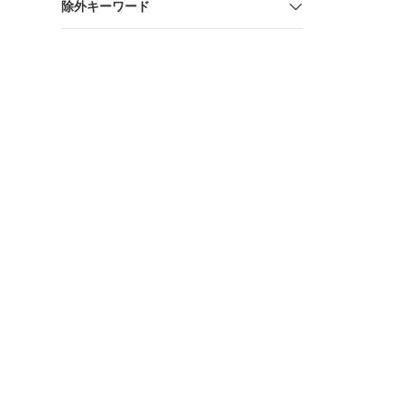
除外キーワード
HM001G