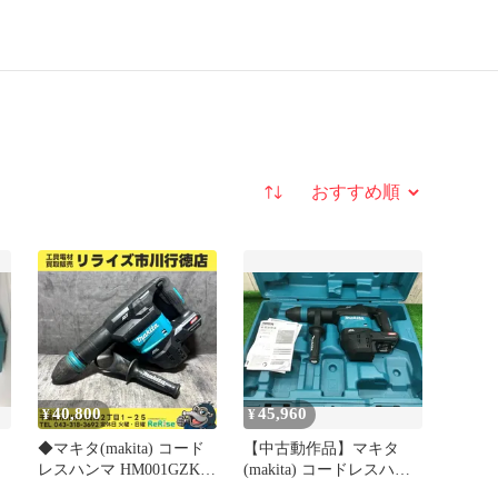
並び替え
40,800
45,960
¥
¥
◆マキタ(makita) コード
【中古動作品】マキタ
レスハンマ HM001GZK
(makita) コードレスハン
【中古】 【市川行徳店】
マ HM001GZK◆アクトツ