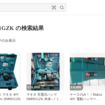
01GZK の検索結果
中のみ表示
56,000
4,000
¥
¥
 マキタ 40V
マキタ 充電式ハンマ
ケースのみ！！Makita
 HM001GZK
HM001GZK 本体+ノミ2
40V 電動ハンマー
本 新品
HM001GZK