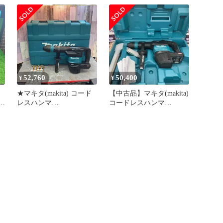
ール富山店◆J/K
52,760
50,400
¥
¥
★マキタ(makita) コード
【中古品】マキタ(makita)
藤
レスハンマ
コードレスハンマ
HM001GZK【八潮店】
HM001GZK【所沢店】