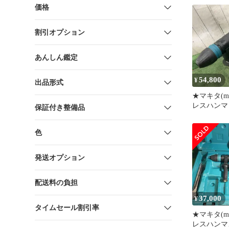
価格
割引オプション
あんしん鑑定
54,800
¥
出品形式
★マキタ(ma
レスハンマ 
保証付き整備品
40V 動作
店】
色
発送オプション
配送料の負担
37,000
¥
タイムセール割引率
★マキタ(ma
レスハンマ