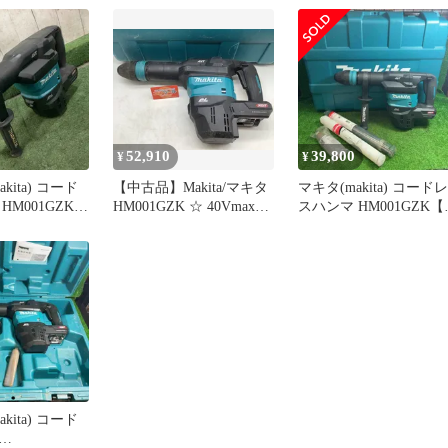
52,910
39,800
¥
¥
kita) コード
【中古品】Makita/マキタ
マキタ(makita) コードレ
HM001GZK
HM001GZK ☆ 40Vmax充
スハンマ HM001GZK【
確認済【川口
電式ハンマ バッテリ・充
沢店】
電器別売/ケース付
[IT_9J5GK][岡イ][M04]
kita) コード