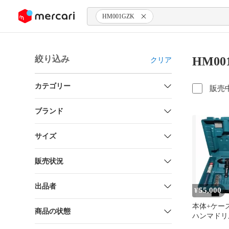
ンツにスキップ
HM001GZK
絞り込み
HM0
クリア
カテゴリー
販売
ブランド
サイズ
販売状況
出品者
55,000
¥
本体+ケース
商品の状態
ハンマドリル