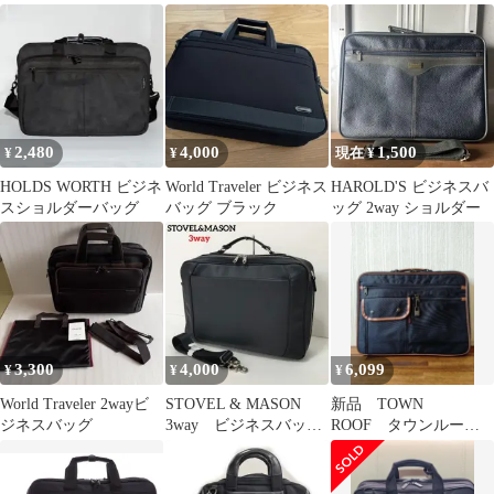
ネスバッグ
ス 縦型ショルダーバッ
ス 黒 ブラック
グ
2,480
4,000
1,500
¥
¥
現在 ¥
HOLDS WORTH ビジネ
World Traveler ビジネス
HAROLD'S ビジネスバ
スショルダーバッグ
バッグ ブラック
ッグ 2way ショルダー
3,300
4,000
6,099
¥
¥
¥
World Traveler 2wayビ
STOVEL & MASON
新品 TOWN
ジネスバッグ
3way ビジネスバッ
ROOF タウンルー
グ A4可能 多収
フ ビジネスバッグ
納 黒
ブリーフケース ブラ
ック