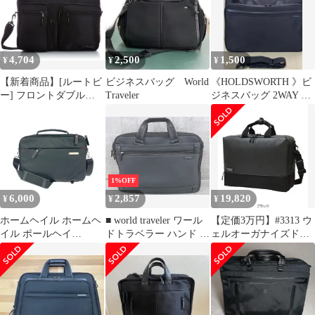
4,704
2,500
1,500
¥
¥
¥
【新着商品】[ルートビ
ビジネスバッグ World
《HOLDSWORTH 》ビ
ー] フロントダブルポ
Traveler
ジネスバッグ 2WAY ブ
ケット2WAYビジネス
ラック
バッグ 0423-2015
1%OFF
6,000
2,857
19,820
¥
¥
¥
ホームヘイル ホームヘ
■ world traveler ワール
【定価3万円】#3313 ウ
イル ポールヘイ
ドトラベラー ハンド ビ
ェルオーガナイズド
ム/2WAYビジネスバッ
ジネスバッグ 書類カバ
3Way ブリーフケース
グ ブラック メンズ /
ン グレー メンズ 【中
PC可
240001210057
古】
【1002799838986】