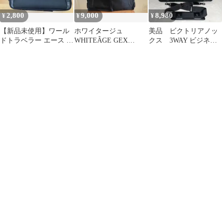
2,800
9,000
8,980
¥
¥
¥
【新品未使用】ワール
ホワイタージュ
美品 ビクトリアノッ
ドトラベラー エース ビ
WHITEÂGE GEX
クス 3WAY ビジネス
ジネスバッグ 大容量 マ
Officer Bag ビジネスバ
バッグ 2層 自立
チ拡張 黒
ッグ
A4 PC 黒