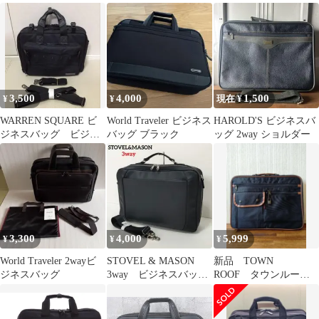
ス 縦型ショルダーバッ
ネスバッグ
グ
3,500
4,000
1,500
¥
¥
現在 ¥
WARREN SQUARE ビ
World Traveler ビジネス
HAROLD'S ビジネスバ
ジネスバッグ ビジネ
バッグ ブラック
ッグ 2way ショルダー
ス 黒 ブラック
3,300
4,000
5,999
¥
¥
¥
World Traveler 2wayビ
STOVEL & MASON
新品 TOWN
ジネスバッグ
3way ビジネスバッ
ROOF タウンルー
グ A4可能 多収
フ ビジネスバッグ
納 黒
ブリーフケース ブラ
ック