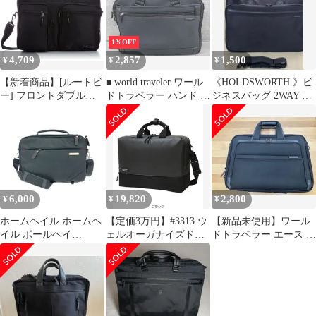
1%OFF
4,709
2,857
1,500
¥
¥
¥
【新着商品】[ルートビ
■ world traveler ワール
《HOLDSWORTH 》ビ
ー] フロントダブルポ
ドトラベラー ハンド ビ
ジネスバッグ 2WAY ブ
ケット2WAYビジネス
ジネスバッグ 書類カバ
ラック
バッグ 0423-2015
ン グレー メンズ 【中
古】
【1002799838986】
6,000
19,820
2,800
¥
¥
¥
ホームヘイル ホームヘ
【定価3万円】#3313 ウ
【新品未使用】ワール
イル ポールヘイ
ェルオーガナイズド
ドトラベラー エース ビ
ム/2WAYビジネスバッ
3Way ブリーフケース
ジネスバッグ 大容量 マ
グ ブラック メンズ /
PC可
チ拡張 黒
240001210057