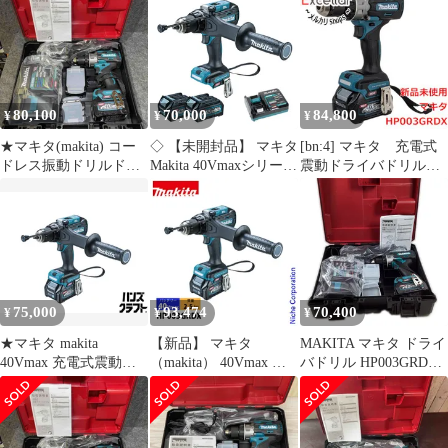
バー
80,100
70,000
84,800
¥
¥
¥
★マキタ(makita) コー
◇ 【未開封品】 マキタ
[bn:4] マキタ 充電式
ドレス振動ドリルドラ
Makita 40Vmaxシリーズ
震動ドライバドリル
イバー
充電式震動ドライバド
HP003GRDX
HP003GRDX【草加店】
リル HP003GRDX 充電
式震動ドライバドリル
本体40Vmax リチウム
イオンバッテリ
BL4025・2.5Ah×2個 急
速充電器 DC40RA プラ
75,000
93,474
70,400
¥
¥
¥
スチックケース セット
★マキタ makita
【新品】 マキタ
MAKITA マキタ ドライ
40Vmax 充電式震動ド
（makita） 40Vmax 充
バドリル HP003GRDX
ライバドリル
電式震動ドライバドリ
充電器・充電池2個・ケ
HP003GRDX
ル バッテリー ・充電器
ース付 40v
40V2.5Ah×2 充電器付
付き HP003GRDX 工具
き 未使用 純正品★
電動 ドリル ドライバー