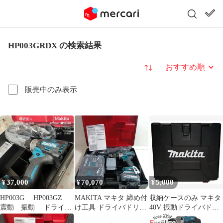
HP003GRDX の検索結果
並び替え
販売中のみ表示
37,000
70,070
5,000
¥
¥
¥
HP003G HP003GZ
MAKITA マキタ 締め付
収納ケースのみ マキタ
震動 振動 ドライバ
け工具 ドライバドリル
40V 振動ドライバドリ
ドリル ドリルドライ
HP003GRDX ブルー
ル HP001GRDX等兼用