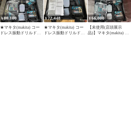
穴あけ
80,100
72,448
66,000
¥
¥
¥
★マキタ(makita) コー
★マキタ(makita) コー
【未使用(店頭展示
ドレス振動ドリルドラ
ドレス振動ドリルドラ
品)】マキタ(makita) コ
イバー
イバー
ードレス振動ドリルド
HP003GRDX【岩槻店】
HP003GRDX【柏店】
ライバー HP003GRDX
40V【東大和店】