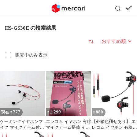
HS-GS30E の検索結果
並び替え
販売中のみ表示
777
1,299
880
現在 ¥
¥
¥
ゲーミングイヤホンマ
エレコム イヤホン 有線
【外箱色褪せあり】 エ
イク マイクアーム付
マイクアーム搭載 イン
レコム イヤホン 有線
3.5mm接続 HS-
ナー型 HS-GS30EBK
スマホゲームに最適 マ