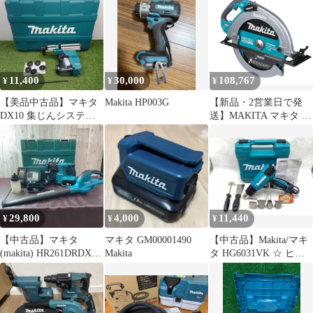
器・ バッテリ40V
2.5Ah二個・充電器・付
属品)※現状品(テ-289)
11,400
30,000
108,767
¥
¥
¥
【美品中古品】マキタ
Makita HP003G
【新品・2営業日で発
DX10 集じんシステム
送】MAKITA マキタ マ
のみ ケース付
キタ 充電式マルノコ
※HR3011FC,HR008G専
40Vmax 刃径415mm 本
用 [3957]
体のみ (HS013GZ 7202)
29,800
4,000
11,440
¥
¥
¥
【中古品】マキタ
マキタ GM00001490
【中古品】Makita/マキ
(makita) HR261DRDX
Makita
タ HG6031VK ☆ ヒー
ハンマドリル コードレ
トガン [IT_D0RRC][豊
スブロワ MUB360DZ
田][M04]
セット品【東大和店】