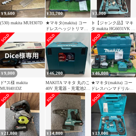
9,600
31,700
3,000
¥
¥
¥
(530) makita MUH307D
★マキタ(makita) コー
♭【ジャンク品】マキ
ドレスヘッジトリマ
タ makita HG6031VK ヒ
MUH016GZ【草加店】
ートガン 100V 熱風出
ない【熊本けやき通り
店】【中古】
9,000
46,200
46,000
¥
¥
¥
ド*ス様 makita
MAKITA マキタ 丸のこ
★マキタ(makita) コー
MUH401DZ
40V 充電器・充電池2
ドレスハンマドリル
個・ケース付 HS001G
HR008GRMX【川崎
店】
21,800
14,800
13,000
¥
¥
¥