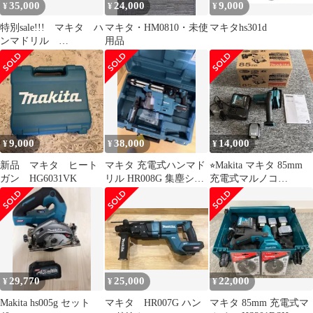
35,000
24,000
9,000
¥
¥
¥
特別sale!!! マキタ ハ
マキタ・HM0810・未使
マキタhs301d
ンマドリル
用品
HR011GZK
9,000
38,000
14,000
¥
¥
¥
新品 マキタ ヒート
マキタ 充電式ハンマド
⭐︎Makita マキタ 85mm
ガン HG6031VK
リル HR008G 集塵シス
充電式マルノコ
テム付
HS301DSH⭐︎
29,770
25,000
22,000
¥
¥
¥
Makita hs005g セット
マキタ HR007G ハン
マキタ 85mm 充電式マ