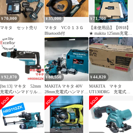
70,000
35,000
71,700
¥
¥
¥
マキタ セット売り
マキタ VC０１３Ｇ
【未使用品】【0918】
Bluetooth付
★ makita 125mm充電式
マルノコ フルセット
(バッテリ×2個、充電
器、ケース付)
HS008GRDX
IT276AOVFMY8
92,870
88,550
44,820
¥
¥
¥
[bn:13] マキタ 52mm
MAKITA マキタ 40V
MAKITA マキタ
充電式ハンマドリル
28mm充電式ハンマドリ
UT130DRG 充電式か
HR006GZK
ル SDSプラス 集じんシ
くはん機
ステム付 HR011GRDXV