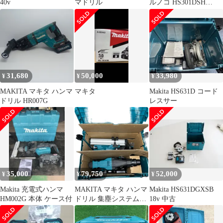
40v
マドリル
ルノコ HS301DSH
10.8V フルセット+α❣
31,680
50,000
33,980
¥
¥
¥
MAKITA マキタ ハンマ
マキタ
Makita HS631D コード
ドリル HR007G
レスサー
35,000
79,750
52,000
¥
¥
¥
Makita 充電式ハンマ
MAKITA マキタ ハンマ
Makita HS631DGXSB
HM002G 本体 ケース付
ドリル 集塵システム、
18v 中古
ケース付 40v
HR011GZKV ブルー