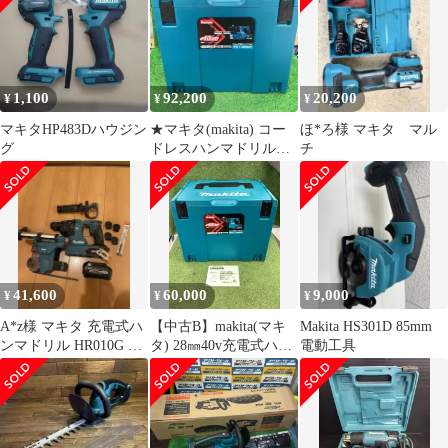
1,100
92,200
20,200
¥
¥
¥
マキタHP483Dハウジン
★マキタ(makita) コー
ほ*ろ様 マキタ マル
グ
ドレスハンマドリル
チ
HR011GRDXV【川崎
店】
41,600
60,000
9,000
¥
¥
¥
A*z様 マキタ 充電式ハ
【中古B】makita(マキ
Makita HS301D 85mm
ンマドリル HR010G フ
タ) 28㎜40v充電式ハン
電動工具
ルセットと電池2.5セッ
マドリル 集じんシステ
ト
ム付 (2.5Ahバッテリx2/
充電器/ケース)
HR011GRDXV