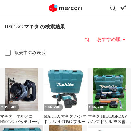
HS013G マキタ の検索結果
並び替え
販売中のみ表示
39,500
46,200
46,200
¥
¥
¥
マキタ マルノコ
MAKITA マキタ ハンマ
マキタ HR010GRDXV
HS007G バッテリー付
ドリル HR005G ブルー
ハンマドリル ※装備品
要確認(ケース・充電