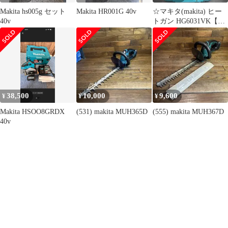
Makita hs005g セット
Makita HR001G 40v
☆マキタ(makita) ヒー
40v
トガン HG6031VK【川
越店】
38,500
10,000
9,600
¥
¥
¥
Makita HSOO8GRDX
(531) makita MUH365D
(555) makita MUH367D
40v