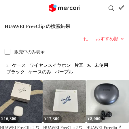
HUAWEI FreeClip の検索結果
並び替え
販売中のみ表示
ケース
ワイヤレスイヤホン
片耳
未使用
2
2s
ブラック
ケースのみ
パープル
16,800
17,300
8,000
¥
¥
¥
HUAWEI FreeClip 2 ワ
HUAWEI FreeClip 2 ワ
HUAWEI Freeclip 片