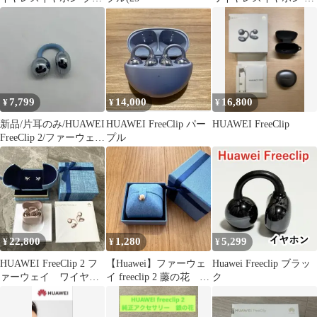
ー【新品・未開封】
体
7,799
14,000
16,800
¥
¥
¥
新品/片耳のみ/HUAWEI
HUAWEI FreeClip パー
HUAWEI FreeClip
FreeClip 2/ファーウェ
プル
イ/ブルー/青/s
22,800
1,280
5,299
¥
¥
¥
HUAWEI FreeClip 2 フ
【Huawei】ファーウェ
Huawei Freeclip ブラッ
ァーウェイ ワイヤレ
イ freeclip 2 藤の花 純
ク
スイヤホン
正アクセサリー