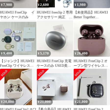
7,900
2,600
1,980
¥
¥
¥
HUAWEI FreeClip イ
HUAWEI freeclip 2 専用
【未使用品】HUAWEI
ヤホン ケースのみ
アクセサリー 純正 天
Better Together
の星 藤の花 他
UMBRELLA 折り畳み
傘 58cm
9,400
5,170
26,400
¥
¥
¥
【ジャンク】HUAWEI
HUAWEI FreeClip 充電
HUAWEI FreeClip 2 オ
FreeClip ワイヤレスイ
ケースのみ USED美品
ープン型ワイヤレスイ
ヤホン＋ケース3種類
充電器 チャージングケ
ヤホン パープル
ース ワイヤレスイヤホ
ン ファーウェイ
T0017C 完動品 V1943
20,800
21,000
21,000
¥
¥
¥
HUAWEI FreeClip2 ホワ
【希少美品】HUAWEI
HUAWEI FreeClip 2