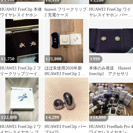
9,000
8,999
5,280
¥
¥
¥
HUAWEI FreeClip 本体
huawei フリークリップ
HUAWEI FreeClip ワイ
ワイヤレスイヤホン
2 充電ケース
ヤレスイヤホン パープ
ル 片耳のみ
1,750
21,000
990
¥
¥
¥
HUAWEI FreeClip 2 フ
ほぼ未使用2026年新
本体のみ発送 Huawei
リークリップツーイヤ
HUAWEI FreeClip 2 イ
freeclip2 アクセサリ
ホンアクセサリー
ヤーカフ型イヤホン
22,800
4,299
14,000
¥
¥
¥
HUAWEI FreeClip 2 ワ
HUAWEI FreeClip パー
HUAWEI FreeBuds Pro 4
イヤレスイヤホン ブル
プル(25
ワイヤレスイヤホン 本