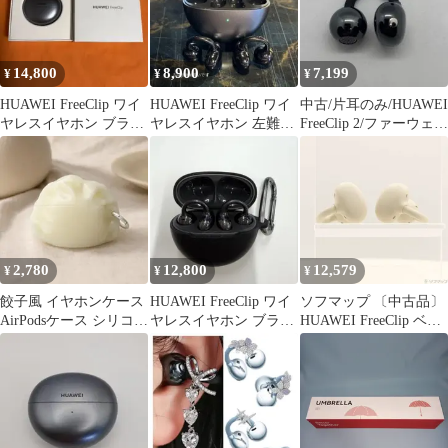
14,800
8,900
7,199
¥
¥
¥
HUAWEI FreeClip ワイ
HUAWEI FreeClip ワイ
中古/片耳のみ/HUAWEI
ヤレスイヤホン ブラッ
ヤレスイヤホン 左難あ
FreeClip 2/ファーウェ
ク ほぼ新品
り junk
イ/ブラック/黒も
2,780
12,800
12,579
¥
¥
¥
餃子風 イヤホンケース
HUAWEI FreeClip ワイ
ソフマップ 〔中古品〕
AirPodsケース シリコン
ヤレスイヤホン ブラッ
HUAWEI FreeClip ベー
ケース カラビナ付き
ク 美品 ５年保証
ジュ【262】