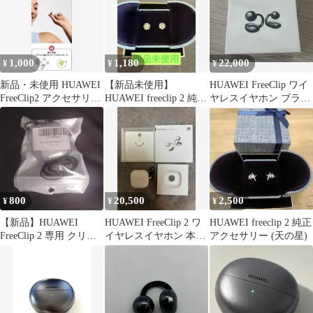
1,000
1,180
22,000
¥
¥
¥
新品・未使用 HUAWEI
【新品未使用】
HUAWEI FreeClip ワイ
FreeClip2 アクセサリー
HUAWEI freeclip 2 純正
ヤレスイヤホン ブラッ
藤の花デザイン
アクセサリー 銀の花
ク
800
20,500
2,500
¥
¥
¥
【新品】HUAWEI
HUAWEI FreeClip 2 ワ
HUAWEI freeclip 2 純正
FreeClip 2 専用 クリア
イヤレスイヤホン 本体
アクセサリー (天の星)
ケース ストラップ付
＋ケースカバー