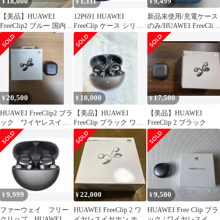
18,000
1,111
9,499
¥
¥
¥
【美品】HUAWEI
12P691 HUAWEI
新品未使用/充電ケース
FreeClip2 ブルー 国内正
FreeClip ケース シリコ
のみ/HUAWEI FreeClip
規品
ン製 カラビナ付き ブル
2/ブルー/青/s
ー
20,500
10,000
17,500
¥
¥
¥
HUAWEI FreeClip2 ブラ
【美品】HUAWEI
【美品】HUAWEI
ック ワイヤレスイヤ
FreeClip ブラック ワイ
FreeClip 2 ブラック
ホン
ヤレスイヤホン オープ
ン型
9,999
22,000
9,500
¥
¥
¥
ファーウェイ フリー
HUAWEI FreeClip 2 ワ
HUAWEI Free Clip ブラ
クリップ HUAWEI
イヤレスイヤホン ホワ
ック / ワイヤレスイヤ