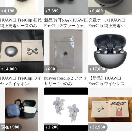
4,198
7,399
6,400
¥
¥
¥
HUAWEI FreeClip 初代
新品/片耳のみ/HUAWEI
⁠充電ケースHUAWEI
純正充電ケースのみ
FreeClip 2/ファーウェ
FreeClip 純正充電ケー
イ/ブラック/黒ら
ス 黒 動作確認済み
14,000
600
17,000
¥
¥
¥
HUAWEI FreeClip ワイ
huawei freeclip 2 アクセ
【新品】HUAWEI
ヤレスイヤホン
サリー 1つのみ
FreeClip ワイヤレスイ
ヤホン T0017 ブラック
980
1,200
22,980
現在 ¥
¥
¥