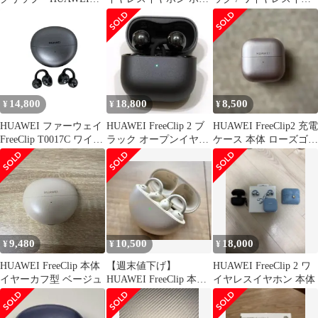
FreeClip 極美品
イト 新品未開封
ホン
14,800
18,800
8,500
¥
¥
¥
HUAWEI ファーウェイ
HUAWEI FreeClip 2 ブ
HUAWEI FreeClip2 充電
FreeClip T0017C ワイヤ
ラック オープンイヤー
ケース 本体 ローズゴー
レス イヤホン 音響機器
美品
ルド
中古 K11439356
9,480
10,500
18,000
¥
¥
¥
HUAWEI FreeClip 本体
【週末値下げ】
HUAWEI FreeClip 2 ワ
イヤーカフ型 ベージュ
HUAWEI FreeClip 本体
イヤレスイヤホン 本体
イヤーカフ型 ベージュ