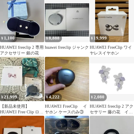
体
ークリップ2 カバー 第2
世代 対応 耐衝撃 落下
防止 おしゃれ かわいい
華為
1,100
8,888
19,999
¥
¥
¥
HUAWEI freeclip 2 専用
huawei freeclip ジャンク
HUAWEI FreeClip ワイ
アクセサリー 銀の花
ヤレスイヤホン
21,999
4,222
2,080
¥
¥
¥
【新品未使用】
HUAWEI FreeClip イ
HUAWEI freeclip 2 アク
HUAWEI Free Clip ロー
ヤホン ケースのみ③
セサリー 藤の花 イヤ
ズゴールドケース
ホン ファーウェイ