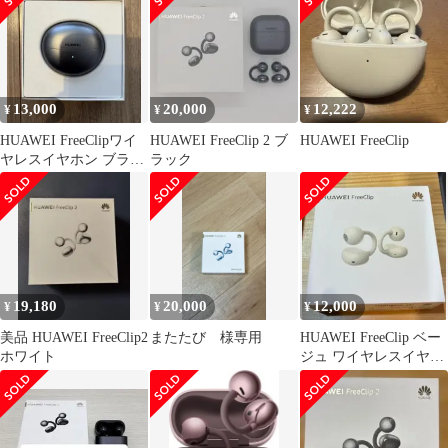
13,000
20,000
12,222
¥
¥
¥
HUAWEI FreeClipワイ
HUAWEI FreeClip 2 ブ
HUAWEI FreeClip
ヤレスイヤホン ブラッ
ラック
ク(保護ケース付き)
19,180
20,000
12,000
¥
¥
¥
美品 HUAWEI FreeClip2
またたび 様専用
HUAWEI FreeClip ベー
ホワイト
ジュ ワイヤレスイヤホ
ン イヤーカフ型