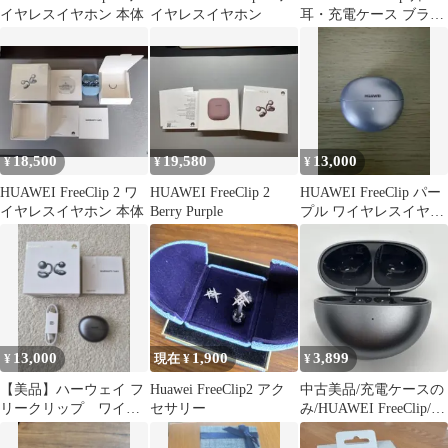
イヤレスイヤホン 本体
イヤレスイヤホン
耳・充電ケース ブラッ
ク
18,500
19,580
13,000
¥
¥
¥
HUAWEI FreeClip 2 ワ
HUAWEI FreeClip 2
HUAWEI FreeClip パー
イヤレスイヤホン 本体
Berry Purple
プル ワイヤレスイヤホ
ン
13,000
1,900
3,899
¥
現在 ¥
¥
【美品】ハーウェイ フ
Huawei FreeClip2 アク
中古美品/充電ケースの
リークリップ ワイヤ
セサリー
み/HUAWEI FreeClip/ブ
レスイヤホン
ラック/黒/w
HUAWEI