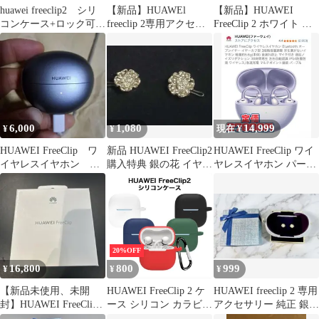
huawei freeclip2 シリ
【新品】HUAWEl
【新品】HUAWEI
コンケース+ロック可能
freeclip 2専用アクセサ
FreeClip 2 ホワイト ポ
レザー調ケース
リー 純正 藤の花
ーチ付き
6,000
1,080
14,999
¥
¥
現在 ¥
HUAWEI FreeClip ワ
新品 HUAWEI FreeClip2
HUAWEI FreeClip ワイ
イヤレスイヤホン ケ
購入特典 銀の花 イヤホ
ヤレスイヤホン パープ
ースのみ 充電器
ンアクセサリー
ル
20%OFF
16,800
800
999
¥
¥
¥
【新品未使用、未開
HUAWEI FreeClip 2 ケ
HUAWEI freeclip 2 専用
封】HUAWEI FreeClip
ース シリコン カラビナ
アクセサリー 純正 銀の
ワイヤレスイヤホン 本
付き ファーウェイ フリ
花