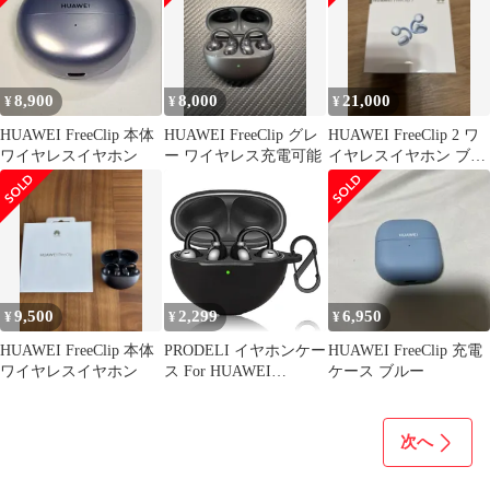
8,900
8,000
21,000
¥
¥
¥
HUAWEI FreeClip 本体
HUAWEI FreeClip グレ
HUAWEI FreeClip 2 ワ
ワイヤレスイヤホン
ー ワイヤレス充電可能
イヤレスイヤホン ブル
ー 新品 未開封
9,500
2,299
6,950
¥
¥
¥
HUAWEI FreeClip 本体
PRODELI イヤホンケー
HUAWEI FreeClip 充電
ワイヤレスイヤホン
ス For HUAWEI
ケース ブルー
FreeClip 専用 カバー シ
リコン素材 柔らかい キ
ズ防止 軽量 耐衝撃 カ
次へ
ラビナ付き 装着充電可
能 紛失防止 防塵