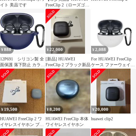
イト 美品です
FreeClip 2（ローズゴー
ルド）
888
22,000
2,088
¥
¥
¥
12P691 シリコン製 全
[新品] HUAWEI
For HUAWEI FreeClip
面保護 落下防止 カラビ
FreeClip 2 ブラック新品
ケース ファーウェイ
ナ付き(ブルー)
FreeClip 保護ケース 柔
らかい シリコン製 落下
防止 キズ防止 耐衝撃
防塵 軽量 装着充電可能
カラビナ付き 紛失防止
(ホワイト)
19,500
8,200
20,000
¥
¥
¥
HUAWEI FreeClip 2 ワ
HUAWEI FreeClip 本体
huawei clip2
イヤレスイヤホン ブル
ワイヤレスイヤホン
ー 中古美品