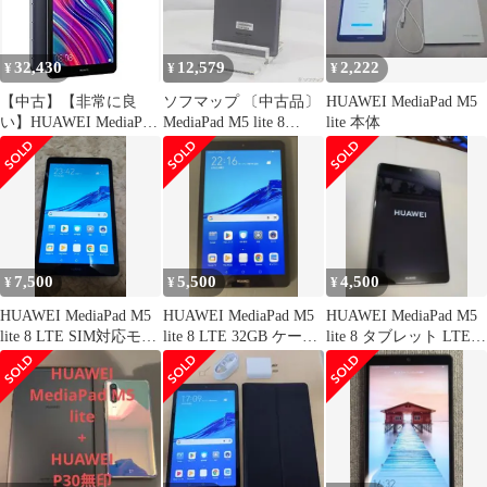
32,430
12,579
2,222
¥
¥
¥
【中古】【非常に良
ソフマップ 〔中古品〕
HUAWEI MediaPad M5
い】HUAWEI MediaPad
MediaPad M5 lite 8
lite 本体
M5 lite 8 タブレット 8.0
64GB スペースグレイ
インチ LTEモデル
M5LITE8LTE64G SIM
RAM3GB/ROM32GB
フリー【305】
5100mAh 【日本正規代
理店品】
7,500
5,500
4,500
¥
¥
¥
HUAWEI MediaPad M5
HUAWEI MediaPad M5
HUAWEI MediaPad M5
lite 8 LTE SIM対応モデ
lite 8 LTE 32GB ケース
lite 8 タブレット LTEモ
ル
付
デル