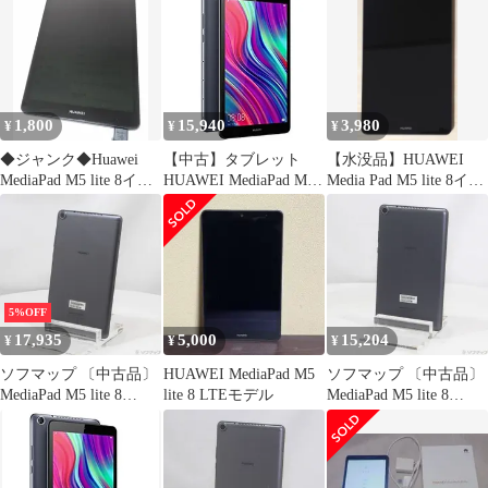
M5LITE8LTE64G SIM
フリー【262】
1,800
15,940
3,980
¥
¥
¥
◆ジャンク◆Huawei
【中古】タブレット
【水没品】HUAWEI
MediaPad M5 lite 8イン
HUAWEI MediaPad M5
Media Pad M5 lite 8イン
チ◆
lite 8インチ LTE-
チ
Gray32G
5%OFF
17,935
5,000
15,204
¥
¥
¥
ソフマップ 〔中古品〕
HUAWEI MediaPad M5
ソフマップ 〔中古品〕
MediaPad M5 lite 8
lite 8 LTEモデル
MediaPad M5 lite 8
64GB スペースグレイ
64GB スペースグレイ
M5LITE8LTE64G SIM
M5LITE8LTE64G SIM
フリー【377】
フリー【247】