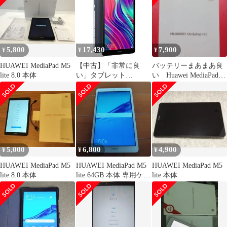
フリー【198】
5,800
17,430
7,900
¥
¥
¥
HUAWEI MediaPad M5
【中古】「非常に良
バッテリーまあまあ良
lite 8.0 本体
い」タブレット
い Huawei MediaPad
HUAWEI MediaPad M5
M5 LTEモデル
lite 8インチ LTE-
Gray32G
5,000
6,800
4,900
¥
¥
¥
HUAWEI MediaPad M5
HUAWEI MediaPad M5
HUAWEI MediaPad M5
lite 8.0 本体
lite 64GB 本体 専用ケー
lite 本体
ス付