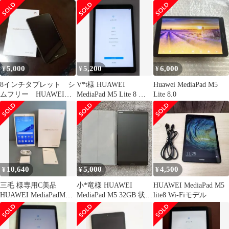
lite 32GB
SIMフリー
本体
5,000
5,200
6,000
¥
¥
¥
8インチタブレット シ
V*t様 HUAWEI
Huawei MediaPad M5
ムフリー HUAWEI
MediaPad M5 Lite 8 本
Lite 8.0
MediaPad M5 lite
体 + カバー
10,640
5,000
4,500
¥
¥
¥
三毛 様専用C美品
小*竜様 HUAWEI
HUAWEI MediaPad M5
HUAWEI MediaPadM5
MediaPad M5 32GB 状態
lite8 Wi-Fiモデル
lite8インチLTE
良好‼️