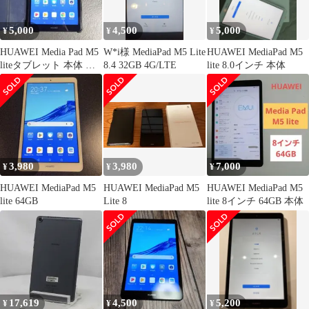
5,000
4,500
5,000
¥
¥
¥
HUAWEI Media Pad M5
W*i様 MediaPad M5 Lite
HUAWEI MediaPad M5
liteタブレット 本体 カ
8.4 32GB 4G/LTE
lite 8.0インチ 本体
バー付き
3,980
3,980
7,000
¥
¥
¥
HUAWEI MediaPad M5
HUAWEI MediaPad M5
HUAWEI MediaPad M5
lite 64GB
Lite 8
lite 8インチ 64GB 本体
17,619
4,500
5,200
¥
¥
¥