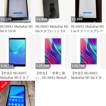
2,200
2,890
5,000
¥
¥
¥
HUAWEI MediaPad M5
HUAWEI MediaPad M5
HUAWEI MediaPad M5
lite 8 32GB
lite 8 タブレット 8.0イ
Lite 8 スペースグレー
ンチ
26,760
29,160
26,760
¥
¥
¥
【中古】HUAWEI
【中古】「非常に良
【中古】HUAWEI
MediaPad M5 8 タブレ
い」HUAWEI MediaPad
MediaPad M5 lite 8 タブ
ット 8.4インチ W-Fiモ
M5 lite 8 タブレット 8.0
レット 8.0インチ Wi-Fi
デル 32GB
インチ Wi-Fiモデル
モデル
RAM4GB/ROM32GB
RAM4GB/ROM64GB シ
RAM4GB/ROM64GB シ
【日本正規】
ャンパンゴールド 【日
ャンパンゴールド 【日
本】
本】