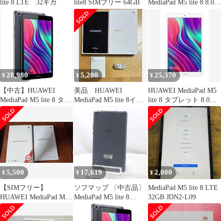
lite 8 LTE 32ギガ
lite8 SIMフリー 64GB
MediaPad M5 lite 8 8.0イ
ンチ
28,980
5,200
25,370
¥
¥
¥
【中古】HUAWEI
美品 HUAWEI
HUAWEI MediaPad M5
MediaPad M5 lite 8 タブ
MediaPad M5 lite 8イン
lite 8 タブレット 8.0イ
レット 8.0インチ LTE
チ Wi-Fiモデル
ンチ Wi-Fiモデル
モデル
RAM4GB/ROM64GB シ
RAM3GB/ROM32GB
ャンパンゴールド
5100mAh 【日本正規代
理店品】
5,500
17,619
2,000
¥
¥
¥
【SIMフリー】
ソフマップ 〔中古品〕
MediaPad M5 lite 8 LTE
HUAWEI MediaPad M5
MediaPad M5 lite 8
32GB JDN2-L09
8.4インチ LTE
64GB スペースグレイ
M5LITE8LTE64G SIM