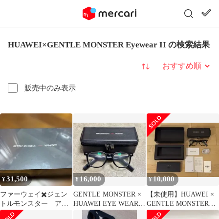
HUAWEI×GENTLE MONSTER Eyewear II の検索結果
並び替え
販売中のみ表示
31,500
16,000
10,000
¥
¥
¥
ファーウェイ✖️ジェン
GENTLE MONSTER ×
【未使用】HUAWEI ×
トルモンスター アイ
HUAWEI EYE WEAR
GENTLE MONSTER
ウェアⅡ HUAWEI
Ⅱ
Eyewear II