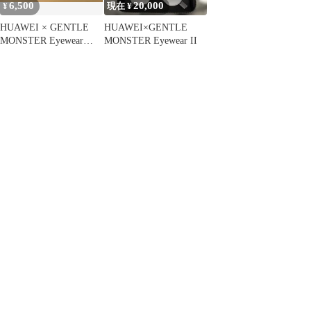
6,500
20,000
¥
現在 ¥
HUAWEI × GENTLE
HUAWEI×GENTLE
MONSTER Eyewear
MONSTER Eyewear II
VERONA