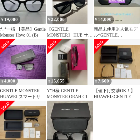
19,000
22,000
14,000
¥
¥
¥
た*ー様 【美品】Gentle
【GENTLE
新品未使用※人気モデ
Monster Hovo 01 (B)
MONSTER】 HUE サン
ル*GENTLE
グラス
MONSTER HOVO・
サングラス・黒
4,000
15,655
7,600
¥
¥
¥
GENTLE MONSTER
Y*H様 GENTLE
【値下げ交渉OK！】
HUAWEI スマートサン
MONSTER ORAH C1 サ
HUAWEI×GENTLE
グラス (ジャンク品)
ングラス
MONSTER Eyewear