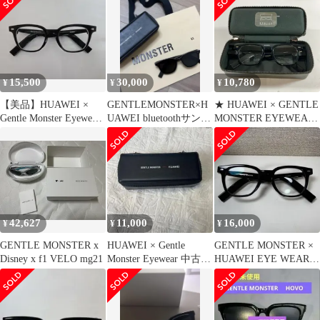
15,500
30,000
10,780
¥
¥
¥
【美品】HUAWEI ×
GENTLEMONSTER×H
★ HUAWEI × GENTLE
Gentle Monster Eyewear
UAWEI bluetoothサング
MONSTER EYEWEAR
II
ラス国内未発売
II スマートグラス セミ
オープンスピーカー 動
作未 ジャンク品
42,627
11,000
16,000
¥
¥
¥
GENTLE MONSTER x
HUAWEI × Gentle
GENTLE MONSTER ×
Disney x f1 VELO mg21
Monster Eyewear 中古残
HUAWEI EYE WEAR
念
Ⅱ