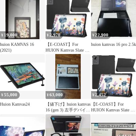
19,000
2,970
22,900
¥
¥
¥
huion KAMVAS 16
【E-COAST】For
huion kamvas 16 pro 2.5k
(2021)
HUION Kamvas Slate 11
/ BekoQurd M11 ケース
RebotAi/HUION/BekoQu
rd タブレット 11インチ
保護カバー 三つ折ケー
ス 超薄型 マグネット内
蔵 軽量 擦り傷防止 落
下防止 全面
55,000
63,000
2,452
¥
¥
¥
Huion Kamvas24
【値下げ】huion kamvas
【E-COAST】For
16 (gen 3) 左手デバイス
HUION Kamvas Slate 11
付き
/ BekoQurd M11 ケース
RebotAi/HUION/BekoQu
rd タブレット 11インチ
保護カバー 三つ折ケー