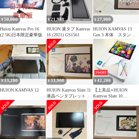
ス 超薄型 マグネット内
蔵 軽量 擦り傷防止 落
下 ...
50,000
21,980
27,900
¥
¥
¥
Huion Kamvas Pro 16
HUION 液タブ Kamvas
HUION KAMVAS 13
(2.5K)日本限定豪華版
16 (2021) GS1561
Gen 3 本体 スタンド
付き
5%OFF
13,280
33,900
42,200
¥
¥
¥
HUION KAMVAS 12
HUION Kamvas Slate 11
【上美品⭐️HUION
液晶ペンタブレット 本
Kamvas Slate 10
体
KT1001】 Android12
128GB 箱/純正ペン付
ワンオーナーユーズド
品
AYA026051002001.J