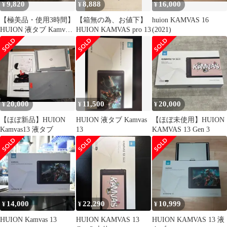
9,820
8,888
16,000
¥
¥
¥
【極美品・使用3時間】
【箱無の為、お値下】
huion KAMVAS 16
HUION 液タブ Kamvas
HUION KAMVAS pro 13
(2021)
16 GS1561
20,000
11,500
20,000
¥
¥
¥
【ほぼ新品】HUION
HUION 液タブ Kamvas
【ほぼ未使用】HUION
Kamvas13 液タブ
13
KAMVAS 13 Gen 3
14,000
22,290
10,999
¥
¥
¥
HUION Kamvas 13
HUION KAMVAS 13
HUION KAMVAS 13 液