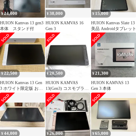
24,000
38,000
15,000
¥
¥
¥
HUION Kamvas 13 gen3
HUION KAMVAS 16
HUION Kamvas Slate 13
本体 スタンド付
Gen 3
美品 Androidタブレッ
22,500
20,500
21,300
¥
¥
¥
HUION Kamvas 13 Gen
HUION KAMVAS
HUION KAMVAS 13
3 ホワイト限定版 おま
13(Gen3) コスモブラッ
Gen 3 本体
けつき
ク
44,000
26,000
65,000
¥
¥
¥