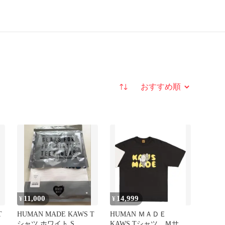
並び替え
11,000
14,999
¥
¥
T
HUMAN MADE KAWS T
HUMAN ＭＡＤＥ
シャツ ホワイト S
KAWS Tシャツ Ｍサイ