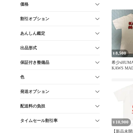
価格
割引オプション
あんしん鑑定
出品形式
8,500
¥
保証付き整備品
希少sHUMA
KAWS MA
ワイト
色
発送オプション
配送料の負担
タイムセール割引率
10,900
¥
【新品未開