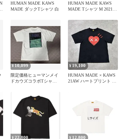
N
HUMAN MADE KAWS
HUMAN MADE KAWS
T
MADE ダックTシャツ 白
MADE Tシャツ M 2021
コラボ 正規品
10,099
19,100
¥
¥
ウ
限定価格ヒューマンメイ
HUMAN MADE × KAWS
ドカウズコラボTシャ
21AW ハートプリント T
ツ XLサイズ
シャツ XL美品
22,800
12,800
¥
¥