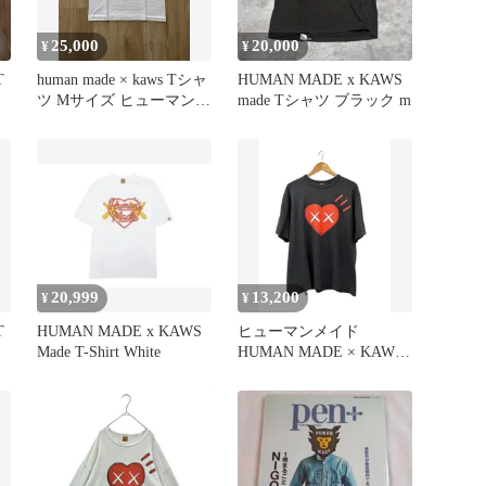
25,000
20,000
¥
¥
T
human made × kaws Tシャ
HUMAN MADE x KAWS
ツ Mサイズ ヒューマンメ
made Tシャツ ブラック m
イド カウズ
20,999
13,200
¥
¥
T
HUMAN MADE x KAWS
ヒューマンメイド
Made T-Shirt White
HUMAN MADE × KAWS
カウズ T-SHIRT BLACK
プリント 半袖 Tシャツ
2XL 黒 ブラック ブラン
ド古着ベクトル 中古
260802