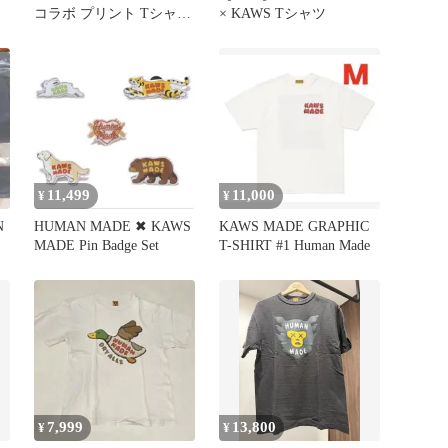
コラボ プリント Tシャツ
× KAWS Tシャツ
ブラック M
11,499
11,000
¥
¥
N
HUMAN MADE ✖︎ KAWS
KAWS MADE GRAPHIC
ツ
MADE Pin Badge Set
T-SHIRT #1 Human Made
7,999
13,800
¥
¥