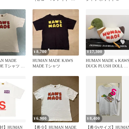
ウズ）
8,700
17,300
¥
¥
N MADE
HUMAN MADE KAWS
HUMAN MADE x KAW
DE Tシャツ ホ
MADE Tシャツ
DUCK PLUSH DOLL ぬ
いぐるみ
6,900
8,400
¥
¥
封】HUMAN
【希少】HUMAN MADE
【希少sサイズ】HUMA