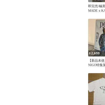
即完売/極美
MADE x 
ホワイト
2,699
¥
【新品未使
NIGO特集