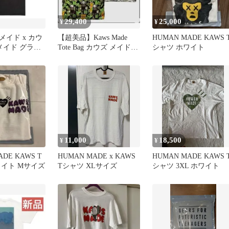
29,400
25,000
¥
¥
イド x カウ
【超美品】Kaws Made
HUMAN MADE KAWS 
メイド グラフ
Tote Bag カウズ メイド
シャツ ホワイト
シャツ
リバーシブル
11,000
18,500
¥
¥
ADE KAWS T
HUMAN MADE x KAWS
HUMAN MADE KAWS 
ワイト Mサイズ
Tシャツ XLサイズ
シャツ 3XL ホワイト