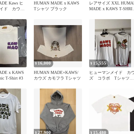
DE Kaws ヒ
HUMAN MADE x KAWS
レアサイズ XXL HUMA
イド カウ
Tシャツ ブラック
MADE x KAWS T-SHRI
eケース
ホワイト
16,000
15,555
¥
¥
DE x KAWS
HUMAN MADE×KAWS/
ヒューマンメイド カ
c T-Shirt #3
カウズ カモフラ Tシャツ
ズ コラボ Tシャツ
セット
27,900
15,480
¥
¥