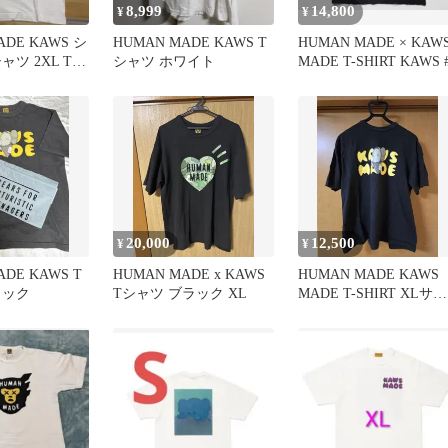
8,999
14,800
¥
¥
ADE KAWS シ
HUMAN MADE KAWS T
HUMAN MADE × KAW
ツ 2XL T-
シャツ ホワイト
MADE T-SHIRT KAWS 
20,000
12,500
¥
¥
ADE KAWS T
HUMAN MADE x KAWS
HUMAN MADE KAWS
ラック
Tシャツ ブラック XL
MADE T-SHIRT XLサイ
ズ