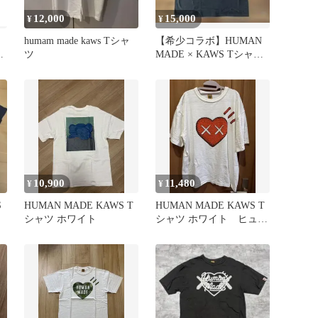
12,000
15,000
¥
¥
humam made kaws Tシャ
【希少コラボ】HUMAN
ツ
MADE × KAWS Tシャツ
ダック 黒
10,900
11,480
¥
¥
S
HUMAN MADE KAWS T
HUMAN MADE KAWS T
シャツ ホワイト
シャツ ホワイト ヒュー
マンメイドカウズ XL