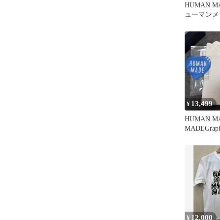
HUMAN MA
ューマンメ
ズ iPhon
13,499
¥
HUMAN MA
MADEGraphi
12,000
¥