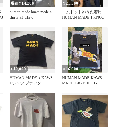
14,200
21,500
現在 ¥
¥
S
human made kaws made t-
コムドットゆうた着用
#3
shirts #3 white
HUMAN MADE I KNOW
NIGO
12,000
16,000
¥
¥
HUMAN MADE x KAWS
HUMAN MADE KAWS
Tシャツ ブラック
MADE GRAPHIC T-
SHIRT #2