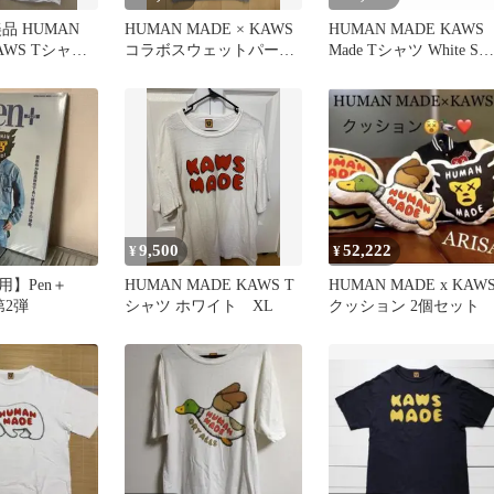
品 HUMAN
HUMAN MADE × KAWS
HUMAN MADE KAWS
KAWS Tシャツ
コラボスウェットパーカ
Made Tシャツ White Sサ
ー KAWS MADE
イズ tee
9,500
52,222
¥
¥
用】Pen＋
HUMAN MADE KAWS T
HUMAN MADE x KAW
第2弾
シャツ ホワイト XL
クッション 2個セット