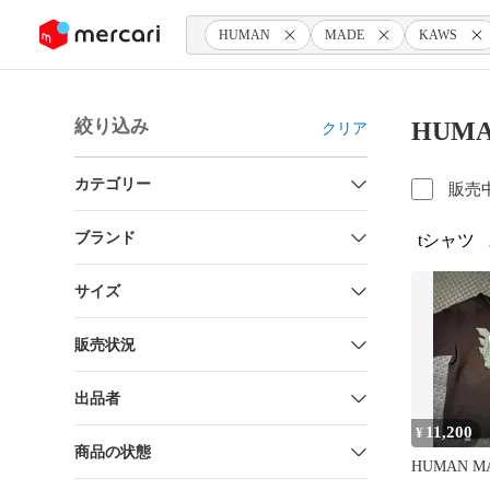
ンツにスキップ
HUMAN
MADE
KAWS
絞り込み
HUMA
クリア
カテゴリー
販売
ブランド
tシャツ
サイズ
販売状況
出品者
11,200
¥
商品の状態
HUMAN M