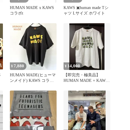
HUMAN MADE x KAWS
KAWS ✖️human made Tシ
コラボt
ャツ Lサイズ ホワイト
7,880
14,000
¥
¥
S
HUMAN MADE(ヒューマ
【即完売・極美品】
ンメイド) KAWS コラボ t
HUMAN MADE × KAWS
シャツ
コラボ Tシャツ 白