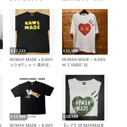
ズ
12,222
11,500
¥
¥
S
HUMAN MADE x KAWS
HUMAN MADE × KAWS
コラボTシャツ 美中古
#6 T-SHIRT XL
2XL
15,900
26,500
¥
¥
N
HUMAN MADE × KAWS
【レア】HUMANMADE