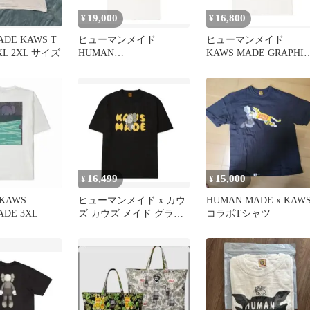
19,000
16,800
¥
¥
ADE KAWS T
ヒューマンメイド
ヒューマンメイド
L 2XL サイズ
HUMAN
KAWS MADE GRAPHIC
MADE〈KAWS〉T-
T-SHIRT #3 XL
SHIRT Sサイズ 新品
16,499
15,000
¥
¥
KAWS
ヒューマンメイド x カウ
HUMAN MADE x KAW
ADE 3XL
ズ カウズ メイド グラフ
コラボTシャツ
ィック Tシャツ