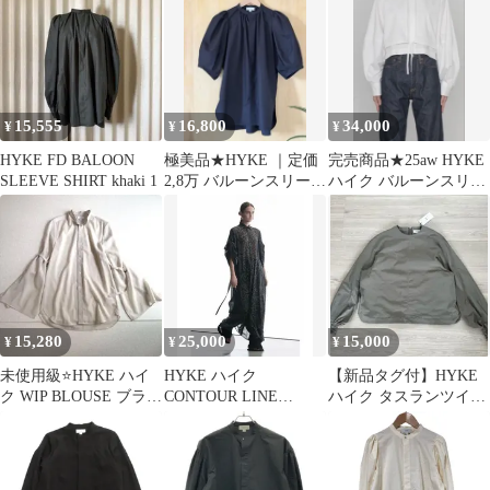
ツ
15,555
16,800
34,000
¥
¥
¥
HYKE FD BALOON
極美品★HYKE ｜定価
完売商品★25aw HYKE
SLEEVE SHIRT khaki 1
2,8万 バルーンスリーブ
ハイク バルーンスリー
ブラウス
ブ ブラウス
15,280
25,000
15,000
¥
¥
¥
未使用級⭐️HYKE ハイ
HYKE ハイク
【新品タグ付】HYKE
ク WIP BLOUSE ブラウ
CONTOUR LINE
ハイク タスランツイル
ス 1 ベルスリーブ
BELL-SLEEVE DRESS
ブラウス グレー サイズ
1 日本製