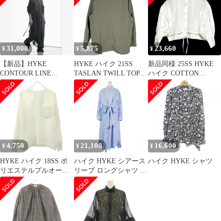
31,000
5,875
23,660
¥
¥
¥
【新品】HYKE
HYKE ハイク 21SS
新品同様 25SS HYKE
CONTOUR LINE
TASLAN TWILL TOP
ハイク COTTON
BELL-SLEEVE DRESS
プルオーバーブラウス
BALLOON SLEEVE
211-15121 カーキグレ
BLOUSE クロップドシ
ー系 1
ャツ 251-15238 サイズ1
ホワイト レディース 古
着 中古 USED
4,750
21,100
16,600
¥
¥
¥
HYKE ハイク 18SS ポ
ハイク HYKE シアース
ハイク HYKE シャツ
リエステルプルオーバ
リーブ ロングシャツ ワ
ーブラウス 181-15070
ンピース ドレス 01 青
ホワイト 2
ブルー