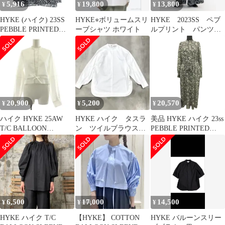
5,916
19,800
13,800
¥
¥
¥
HYKE (ハイク) 23SS
HYKE⭐︎ボリュームスリ
HYKE 2023SS ペブ
PEBBLE PRINTED
ーブシャツ ホワイト
ルプリント パンツ
BLOUSE ぺブル プリン
サイズ 1
テッド ブラウス 長袖シ
ャツ ブラック レディー
ス 231-15185-008
20,900
5,200
20,570
¥
¥
¥
ハイク HYKE 25AW
HYKE ハイク タスラ
美品 HYKE ハイク 23ss
T/C BALLOON
ン ツイルブラウス
PEBBLE PRINTED
SLEEVE BLOUSE シャ
トップス シャツ ホ
DRESS ペブル プリン
ツ 長袖 バルーンスリー
ワイト S
ト ドレス シャツ ワン
ブ バンドカラー レイヤ
ピース カットソー ロン
ード 1 白 ホワイト
グ ダブルカフス 1 グレ
15249 /KU
ー レディース 古着 中
古 USED
6,500
17,000
14,500
¥
¥
¥
HYKE ハイク T/C
【HYKE】 COTTON
HYKE バルーンスリー