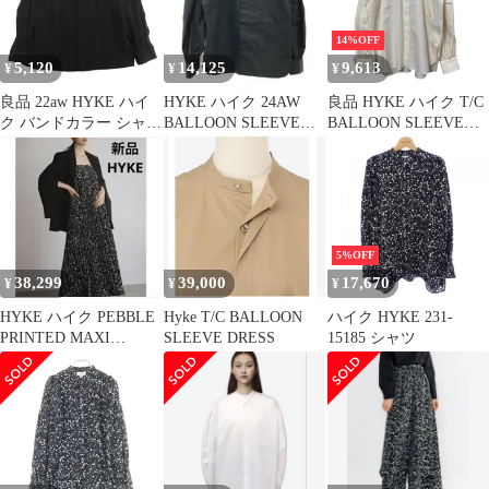
14%OFF
5,120
14,125
9,613
¥
¥
¥
良品 22aw HYKE ハイ
HYKE ハイク 24AW
良品 HYKE ハイク T/C
ク バンドカラー シャツ
BALLOON SLEEVE
BALLOON SLEEVE
ブラウス カットソー ダ
BLOUSE バルーンスリ
SHIRT バルーンスリー
ブルカフス サテン 比翼
ーブブラウスシャツ
ブ シャツ ブラウス
サイズ1 黒 ブラック レ
242-15228 ブラック 1
15175 サイズ1 ベージュ
ディース 古着 中古
レディース 古着 中古
USED
USED
5%OFF
38,299
39,000
17,670
¥
¥
¥
HYKE ハイク PEBBLE
Hyke T/C BALLOON
ハイク HYKE 231-
PRINTED MAXI
SLEEVE DRESS
15185 シャツ
DRESS ワンピース