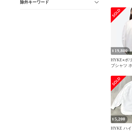
除外キーワード
ラウス カ
ルカフス サ
イズ1 黒 
ース 古着 中
19,800
¥
HYKE⭐︎
ブシャツ 
5,200
¥
HYKE ハ