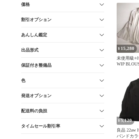
価格
割引オプション
あんしん鑑定
15,280
¥
出品形式
未使用級⭐️
WIP BLO
保証付き整備品
ベルスリー
色
発送オプション
配送料の負担
5,120
¥
タイムセール割引率
良品 22aw
バンドカラ