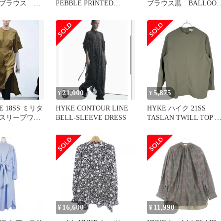
ブラウス ト
PEBBLE PRINTED
ブラウス黒 BALLOO
ャツ ホワイ
DRESS ペブル プリント
SLEEVE BLOUSE
ドレス シャツ ワンピー
ス カットソー ロング ダ
ブルカフス 1 グレー レデ
ィース 古着 中古 USED
21,000
5,875
¥
¥
 18SS ミリタ
HYKE CONTOUR LINE
HYKE ハイク 21SS
スリーブワン
BELL-SLEEVE DRESS
TASLAN TWILL TOP 
ーキ 1
ルオーバーブラウス 211
15121 カーキグレー系 1
16,600
11,990
¥
¥