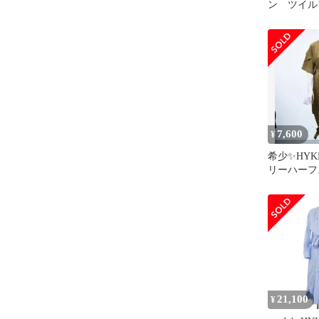
ン ツイル
ップス シ
ト S
7,600
¥
希少✨HYKE
リーハーフ
ピース カ
21,100
¥