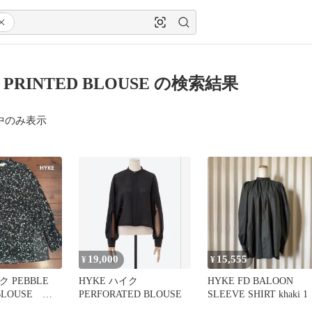
 PRINTED BLOUSE の検索結果
中のみ表示
19,000
15,555
¥
¥
ク PEBBLE
HYKE ハイク
HYKE FD BALOON
 BLOUSE ブ
PERFORATED BLOUSE
SLEEVE SHIRT khaki 1