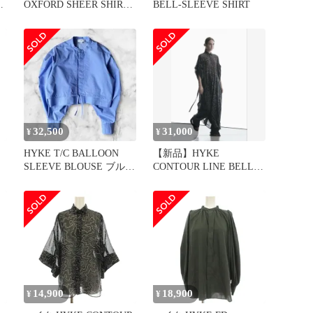
N
OXFORD SHEER SHIRT
BELL-SLEEVE SHIRT
ハイク シャツ
32,500
31,000
¥
¥
HYKE T/C BALLOON
【新品】HYKE
プ
SLEEVE BLOUSE ブルー
CONTOUR LINE BELL-
-
サイズ2
SLEEVE DRESS
14,900
18,900
¥
¥