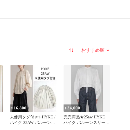
並び替え
16,800
34,000
¥
¥
未使用タグ付き✨HYKE /
完売商品★25aw HYKE
ハイク 23AW バルーンス
ハイク バルーンスリーブ
リーブ シャツ
ブラウス