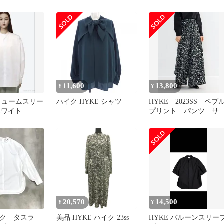
ットソー ダブ
BLOUSE バルーンスリー
SHIRT バルーンスリー
テン 比翼 サ
ブブラウスシャツ 242-
シャツ ブラウス 15175 
ブラック レディ
15228 ブラック 1
イズ1 ベージュ レディ
古 USED
ス 古着 中古 USED
11,600
13,800
¥
¥
ボリュームスリー
ハイク HYKE シャツ
HYKE 2023SS ペブ
ホワイト
プリント パンツ サ
ズ 1
20,570
14,500
¥
¥
イク タスラ
美品 HYKE ハイク 23ss
HYKE バルーンスリー