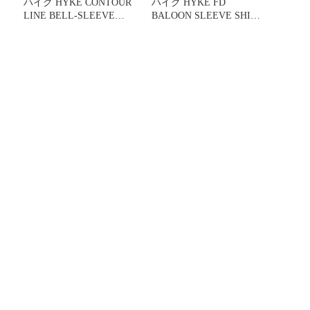
ハイク HYKE CONTOUR
ハイク HYKE FD
チ
LINE BELL-SLEEVE
BALOON SLEEVE SHIRT
ャ
SHIRT カジュアルシャツ
バルーンスリーブシャツ
五分袖 総柄 1 黒 ブラッ
ブラウス 長袖 バンドカ
ク 241-15219 /KU
ラー 1 カーキ 232-15204
/KH