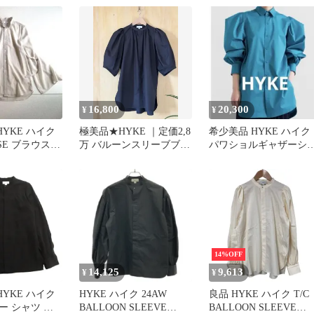
16,800
20,300
¥
¥
HYKE ハイク
極美品★HYKE ｜定価2,8
希少美品 HYKE ハイク
USE ブラウス 1
万 バルーンスリーブブラ
パワショルギャザーシ
ブ
ウス
ツ ターコイズ 2 15169
14%OFF
14,125
9,613
¥
¥
 HYKE ハイク
HYKE ハイク 24AW
良品 HYKE ハイク T/C
ー シャツ ブ
BALLOON SLEEVE
BALLOON SLEEVE