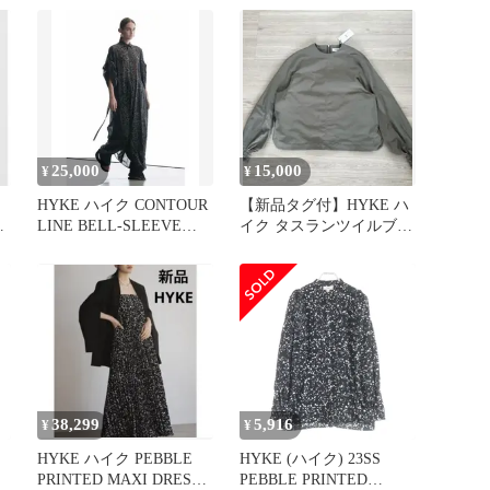
25,000
15,000
¥
¥
HYKE ハイク CONTOUR
【新品タグ付】HYKE ハ
ャ
LINE BELL-SLEEVE
イク タスランツイルブラ
DRESS
ウス グレー サイズ1 日本
製
38,299
5,916
¥
¥
HYKE ハイク PEBBLE
HYKE (ハイク) 23SS
PRINTED MAXI DRESS
PEBBLE PRINTED