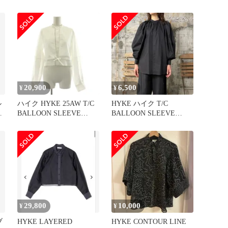
ブ
ワンピース
BLOUSE ぺブル プリン
サ
テッド ブラウス 長袖シ
ー
ャツ ブラック レディー
ス 231-15185-008
20,900
6,500
¥
¥
ル
ハイク HYKE 25AW T/C
HYKE ハイク T/C
イ
BALLOON SLEEVE
BALLOON SLEEVE
BLOUSE シャツ 長袖 バ
BLOUSE グレー
ルーンスリーブ バンドカ
ラー レイヤード 1 白 ホ
ワイト 15249 /KU
29,800
10,000
¥
¥
ブ
HYKE LAYERED
HYKE CONTOUR LINE