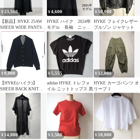
23,500
4,600
50,000
¥
¥
¥
【新品】HYKE 25AW
HYKE ハイク 2024年
HYKE フェイクレザー
SHEER WIDE PANTS
モデル 長袖 ニッ
ブルゾン ジャケット
黒 サイズ2
ト クロップド ブラ
ック サイズ2
9,000
5,555
32,000
¥
¥
¥
【HYKE(ハイク)】
adidas HYKE トレフォ
HYKE カーゴパンツ オ
SHEER BACK KNIT
イル ニットトップス 黒
リーブ 1
CARDIGANブラック
14,000
1,500
18,000
¥
¥
¥