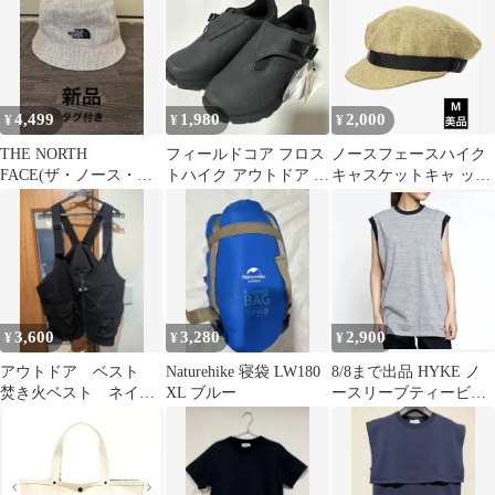
4,499
1,980
2,000
¥
¥
¥
THE NORTH
フィールドコア フロス
ノースフェースハイク
FACE(ザ・ノース・フ
トハイク アウトドア ス
キャスケットキャ ップ
ェイス) ハイクサンシ
ニーカー 25.5cm
帽子 M
ャインハット
3,600
3,280
2,900
¥
¥
¥
アウトドア ベスト
Naturehike 寝袋 LW180
8/8まで出品 HYKE ノ
焚き火ベスト ネイチ
XL ブルー
ースリーブティービッ
ャーハイク naturehike
グフィット