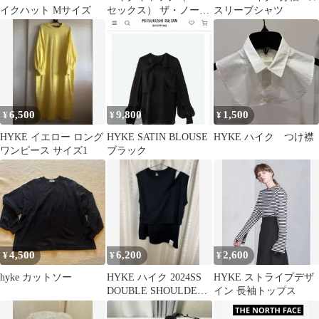
イクハット Мサイズ
セックス） ザ・ノー
スリーブシャツ
ス・フェイス Mサイ
ズ
6,500
9,800
1,500
¥
¥
¥
HYKE イエロー ロング
HYKE SATIN BLOUSE
HYKE ハイク つけ襟
ワンピース サイズ1
ブラック
4,500
6,200
2,600
¥
¥
¥
hyke カットソー
HYKE ハイク 2024SS
HYKE ストライプデザ
DOUBLE SHOULDER
イン 長袖トップス
TEE 黒