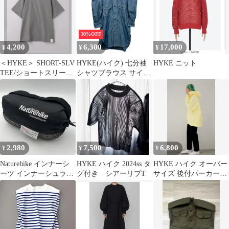
30%OFF
4,200
6,300
17,000
¥
¥
¥
＜HYKE＞ SHORT-SLV
HYKE(ハイク) 七分袖
HYKE ニット
TEE/ショートスリーブ
シャツブラウス サイズ
Tシャツ
1 SMALL レディース -
ブルー ロング丈
2,980
7,500
6,800
¥
¥
¥
Naturehike インナーシ
HYKE ハイク 2024ss タ
HYKE ハイク オーバー
ーツ インナーシュラフ
グ付き シアーリブT
サイズ 後付パーカー
PE080 マミー型
サイズ2