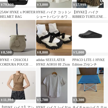
79,000
3,000
17,999
¥
¥
¥
25AW HYKE x PORTER
HYKE ハイク コットン
【HYKE】ハイク
HELMET BAG
ショートパンツ ホワイ
RIBBED TURTLENECK
ト 1 bowles チノ
SWEATER CAPE
8,500
8,800
5,000
¥
¥
¥
HYKE × CHACOLI
adidas SEEULATER
PPACO LITE-1 HYKE
CORDURA POUCH ハ
HYKE AOH10 HI 25cm
Edition 25センチ
イクチャコリ バッグ
11,999
5,700
3,300
¥
¥
¥
【HYKE ハイク】アシ
HYKE ハイク レイヤー
ネイチャーハイク テー