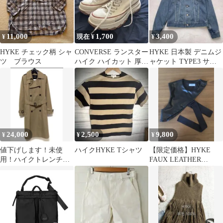
11,000
1,700
3,400
¥
現在 ¥
¥
HYKE チェック柄 シャ
CONVERSE ランスター
HYKE 日本製 デニムジ
ツ ブラウス
ハイク ハイカット 厚底
ャケット TYPE3 サイ
スニーカー
ズ2 インディゴブルー
24,000
2,500
9,800
¥
¥
¥
値下げします！未使
ハイクHYKE Tシャツ
【限定価格】HYKE
用！ハイクトレンチコ
FAUX LEATHER
ート ベージュ
ASYMMETRIC TOP