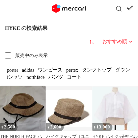
HYKE の検索結果
並び替え
販売中のみ表示
ワンピース
タンクトップ
ダウン
porter
adidas
pertex
tシャツ
パンツ
コート
northface
2,500
2,600
13,000
¥
¥
¥
THE NORTH FACE ハ
ハイクキャップ（ユニ
HYKE ハイク5分袖ベル