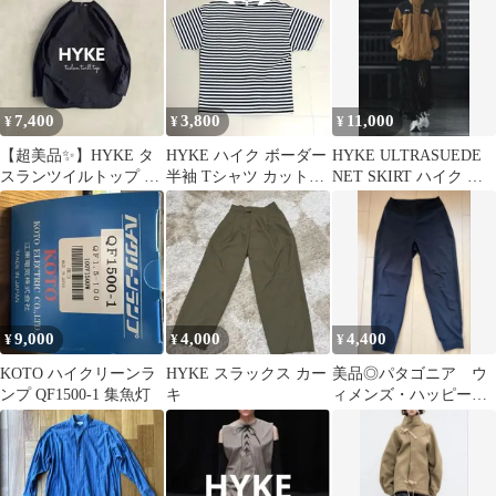
7,400
3,800
11,000
¥
¥
¥
【超美品✨】HYKE タ
HYKE ハイク ボーダー
HYKE ULTRASUEDE
スランツイルトップ ブ
半袖 Tシャツ カットソ
NET SKIRT ハイク ス
ラック サイズ1 長袖 ゆ
ー
エードスカート
ったり
9,000
4,000
4,400
¥
¥
¥
KOTO ハイクリーンラ
HYKE スラックス カー
美品◎パタゴニア ウ
ンプ QF1500-1 集魚灯
キ
ィメンズ・ハッピー・
ハイク・ステューディ
オ・パンツ