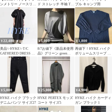
ンメトリー ノースリー
ド ストレッチ 半袖 Tシ
ブル キャンプ用
ブ カットソー ブラウン
ャツ カットソー 1
22,480
5,000
1,800
¥
¥
¥
美品✨HYKE✨T/C
8/7お値下《新品未使用
再値下！HYKE ハイク
GATHERED DRESS ハ
品》グリーン green
ボリュームスリーブ カ
イク サイズ１ ブラ
（HYKE）カットソー
ットソー ブラック
ック
（S）
5,000
25,000
4,900
¥
¥
¥
HYKE ハイク ブラック
HYKE PERTEX モッズ
HYKE ハイク カーディ
デニムパンツ サイズ27
コート サイズ5
ガン ブラック 1