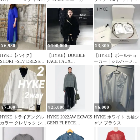
W70cm(M程)
ンツ ネイビー 変形 ２
サイズ
6,980
100,000
3,300
¥
¥
¥
HYKE【ハイク】
【HYKE】DOUBLE
【HYKE】ボールチョ
SHORT -SLV DRESS
FACE FAUX
ーカー｜シルバーメッ
BIG-FIT.ブルー S
SHERLING DUFFLE
キ 真鍮 直径13.5cm
7,300
25,000
6,000
¥
¥
¥
HYKE トライアングル
HYKE 2022AW ECWCS
HYKE ホワイト 長袖シ
カラー クレリック シャ
GEN3 FLEECE
ャツ ブラウス
ツ ハイク 2
JACKET