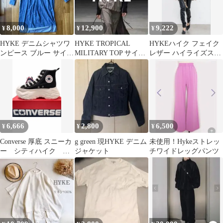
8,000
12,900
9,222
¥
¥
¥
HYKE デニムシャツワ
HYKE TROPICAL
HYKEハイク フェイク
ンピース ブルー サイズ
MILITARY TOP サイズ
レザー ハイライズスキ
2
1 美品
ニーパンツ
6,666
2,800
6,500
¥
¥
¥
Converse 厚底 スニーカ
g green 現HYKE デニム
未使用！Hykeストレッ
ー シティハイク ブ
ジャケット
チワイドレッグパンツ
ラック