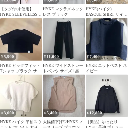
13,000
8,800
6,500
¥
¥
¥
【タグ付•未使用】
HYKE マクラメネック
HYKE(ハイク)
HYKE SLEEVELESS
レス ブラック
BASQUE SHIRT サイズ
TEE サイズ2 WHITE
2
5,900
11,000
7,400
¥
¥
¥
HYKE ビッグフィット
HYKE ワイドストレー
HYKE ニットベスト ネ
Tシャツ ブラック サイ
トパンツ サイズ1 黒
イビー
ズ1
3,000
5,400
12,800
¥
¥
¥
HYKE ハイク 半袖スウ
大幅値下げ♡HYKE ノ
［美品］ゆったり
ェット ホワイト サイズ
ースリーブ ブラウン サ
HYKE 長袖 ボリューム