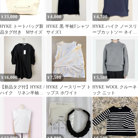
33,000
4,000
4,700
¥
¥
¥
HYKE トートバッグ新
HYKE 黒 半袖Tシャツ
HYKE ハイク ノースリ
品タグ付き Mサイズ
サイズ1
ーブカットソー ネイビ
ー サイズ1
16,000
7,500
5,500
¥
¥
¥
【新品タグ付】HYKE /
HYKE ノースリーブ ト
HYKE WOOL クルーネ
ハイク リネン半袖ブ
ップス ホワイト
ック ニット
ラウス