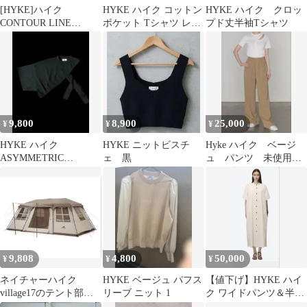
[HYKE]ハイク
HYKE ハイク コットン
HYKE ハイク クロッ
CONTOUR LINE
ポケット Tシャツ レッ
プド丈半袖Tシャツ
BELL-SLEEVE DRESS
ド 赤 S
9,800
8,900
25,000
¥
¥
¥
HYKE ハイク
HYKE ニットビスチ
Hyke ハイク ベージ
ASYMMETRIC
ェ 黒
ュ パンツ 未使用
SWEATER TOP
新品
9,808
4,800
50,000
¥
¥
¥
ネイチャーハイク
HYKE ベージュ パフス
【値下げ】HYKE ハイ
village17のテント部分
リーブ ニット 1
ク ワイドパンツ＆半袖
のみ
シャツワンピース 新品