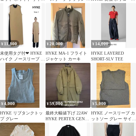
2
イズ2 ハイク
ギャザー スリーブシャ
ツ
11,800
20,000
14,000
¥
¥
¥
未使用タグ付❤︎ HYKE
HYKE MA-1 フライト
HYKE LAYERED
ハイク ノースリーブ ワ
ジャケット カーキ
SHORT-SLV TEE
ンピース 1
4,000
59,000
5,000
¥
¥
¥
HYKE リブタンクトッ
最終大幅値下げ 22AW
HYKE ノースリーブ カ
プ グレー
HYKE PERTEX GEN2
ットソー グレー サイズ
ECWCS
1