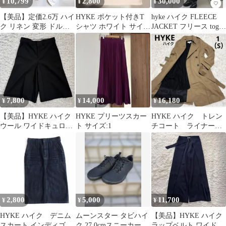
10,799
2,800
30,000
¥
¥
¥
【美品】定価2.6万 ハイ
HYKE ポケット付きT
hyke ハイク FLEECE
ク リネン 変形 ドルマ
シャツ ホワイト サイズ
JACKET フリース toga
ン プルオーバー バック
1
ナイロン
リボン
7,800
14,000
16,180
¥
¥
¥
【美品】HYKE ハイク
HYKE プリーツスカー
HYKE ハイク トレン
ウール ワイドキュロッ
ト サイズ:1
チコート ライナー付
トパンツ ハーフパンツ
き ベルト付き ウー
黒 2
ル ベージュ S
2,800
5,000
11,700
¥
¥
¥
HYKE ハイク デニム
ムーンスター タビハイ
【美品】HYKE ハイク
スカート インディゴ
ク 27.0cmスニーカー
ラップベルト ワイドパ