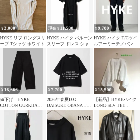
3,000
11,500
9,780
¥
現在 ¥
¥
HYKE リブ ロングスリ
HYKE ハイク バルーン
HYKE ハイク T/Cツイ
ーブ Tシャツ ホワイト
スリーブ ドレス シャツ
ルアーミーチノパンツ
ワンピース 24ss
ネイビー 4
16,666
7,700
15,500
¥
¥
¥
値下げ HYKE
2026年春夏D.O
【新品】HYKEハイク
COTTON GURKHA
DAISUKE OBANA Tシ
LONG-SLV TEE
PANTS
ャツ/hyke cfcl
PONCHO長袖Tシャツ