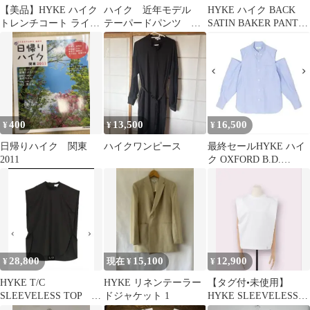
【美品】HYKE ハイク
ハイク 近年モデル
HYKE ハイク BACK
トレンチコート ライト
テーパードパンツ カ
SATIN BAKER PANTS
ブラウン ベルト付 ライ
ーキ 1/S
13317
ナー 2
400
13,500
16,500
¥
¥
¥
日帰りハイク 関東
ハイクワンピース
最終セールHYKE ハイ
2011
ク OXFORD B.D.
SHIRT ブルー サイズ1
28,800
15,100
12,900
¥
現在 ¥
¥
HYKE T/C
HYKE リネンテーラー
【タグ付•未使用】
SLEEVELESS TOP ハ
ドジャケット 1
HYKE SLEEVELESS
イク
TEE サイズ2 WHITE