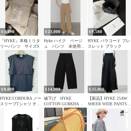
3,490
23,000
9,580
¥
¥
¥
『HYKE』本格ミリタ
Hyke ハイク ベージ
HYKE パラコード ブレ
リーパンツ サイズS
ュ パンツ 未使用
スレット ブラック
新品
9,000
14,999
25,000
¥
¥
¥
HYKE/CORDURA ノー
値下げ HYKE
【新品】HYKE 25AW
スリーブTシャツ チャ
COTTON GURKHA
SHEER WIDE PANTS
コール 01
PANTS
黒 サイズ2