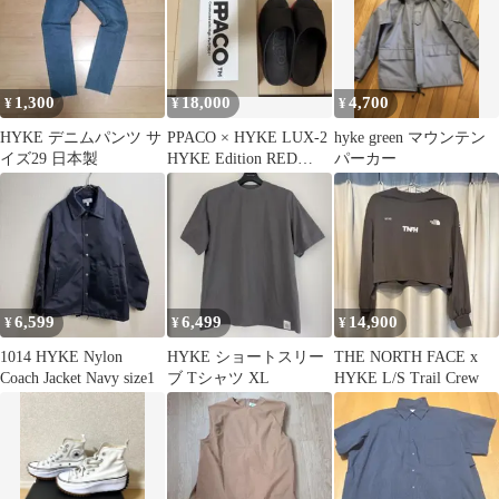
1,300
18,000
4,700
¥
¥
¥
HYKE デニムパンツ サ
PPACO × HYKE LUX-2
hyke green マウンテン
イズ29 日本製
HYKE Edition RED
パーカー
28cm
6,599
6,499
14,900
¥
¥
¥
1014 HYKE Nylon
HYKE ショートスリー
THE NORTH FACE x
Coach Jacket Navy size1
ブ Tシャツ XL
HYKE L/S Trail Crew