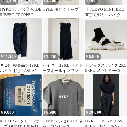
13,300
2,700
300
¥
¥
¥
HYKE【ハイク】WIDE
HYKE タンクトップ
【TOKYO MINI HIKE
RIBBED CROPPED
東京近郊ミニハイク】
VEST
ハイキングガイド
11,500
5,450
6,800
¥
¥
¥
▼ 24年極美品✨HYKE
ハイク HYKE ベアト
アディダス ハイク 25.5
ハイク【1】TASLAN
ップオールインワン
SEEULATER シーユー
TAPERED PANTS
レーター
9,000
6,980
20,000
¥
¥
¥
KOTO ハイクリーンラ
HYKE テンセルハイネ
HYKE SLEEVELESS
ンプ QF1500-1 集魚灯
ックワンピース グレ
PLEATED GUERNSEY