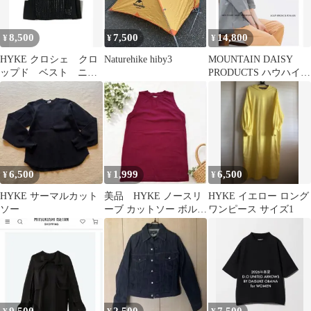
8,500
7,500
14,800
¥
¥
¥
HYKE クロシェ クロ
Naturehike hiby3
MOUNTAIN DAISY
ップド ベスト ニッ
PRODUCTS ハウハイク
トベスト
T
6,500
1,999
6,500
¥
¥
¥
HYKE サーマルカット
美品 HYKE ノースリ
HYKE イエロー ロング
ソー
ーブ カットソー ボルド
ワンピース サイズ1
ー サイズ1