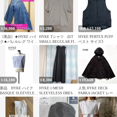
36,900
5,200
33,100
¥
¥
現在 ¥
《美品》★HYKE ハイ
HYKE Tシャツ 白T
HYKE PERTEX PUFF
ク★バレルレグ ワイド
SMALL REGULAR FIT
ベスト サイズ3
デニム パンツ ジーンズ
ホワイト
日本製
16,100
8,300
19,800
¥
¥
¥
新品 HYKE ハイク
HYKE☆MESH
人気 HYKE DECK
BASQUE SLEEVELESS
SLEEVELESS DRESS
PARKA JACKET レース
SHIRT
☆メッシュワンピース
アップ ジャケット1