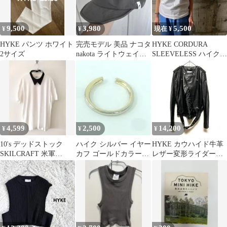
9,500
3,980
5,500
¥
¥
現在 ¥
HYKE パンツ ホワイト
完売モデル 美品 ナコタ
HYKE CORDURA
2サイズ
nakota ライトウェイト
SLEEVELESS ハイク T
ハイクキャップ チャコ
シャツ コーデュラ
ール
4,599
2,500
14,200
¥
¥
¥
10's デッドストック
ハイク シルバー イヤー
HYKE カウハイド牛革
SKILCRAFT 米軍
カフ ゴールドカラー
レザー変形ライダース
NECKTAB HYKE
Hyke
ジャケット