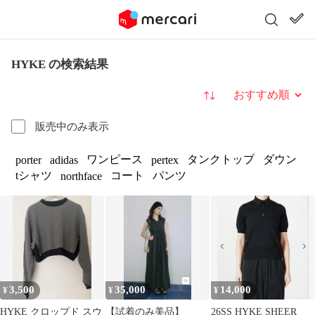
HYKE の検索結果
並び替え
販売中のみ表示
ワンピース
タンクトップ
ダウン
porter
adidas
pertex
tシャツ
コート
パンツ
northface
3,500
35,000
14,000
¥
¥
¥
HYKE クロップド スウ
【試着のみ美品】
26SS HYKE SHEER