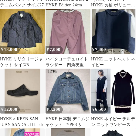
デニムパンツ サイズ27
HYKE Edition 24cm
HYKE 長袖 ボリューム
ギャザー スリーブシャ
ツ
18,000
7,000
7,400
¥
¥
¥
HYKE ミリタリージャ
ハイクコーデュロイト
HYKE ニットベスト ネ
ケット サイズ5
ラウザー 四角友里さ
イビー
んコラボ アーバンリサ
ーチ EKAL
12,000
3,200
6,500
¥
¥
¥
HYKE × KEEN SAN
HYKE 日本製 デニムジ
HYKE ネイビー チルデ
JUAN SANDAL II black
ャケット TYPE3 サイ
ン ニットワンピース
ズ2 インディゴブルー
size1