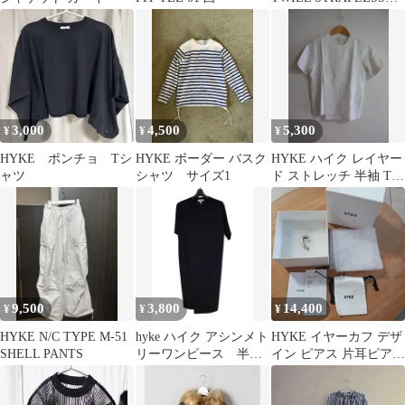
TOP ビスチェ1回着用
3,000
4,500
5,300
¥
¥
¥
HYKE ポンチョ Tシ
HYKE ボーダー バスク
HYKE ハイク レイヤー
ャツ
シャツ サイズ1
ド ストレッチ 半袖 Tシ
ャツ カットソー 1
9,500
3,800
14,400
¥
¥
¥
HYKE N/C TYPE M-51
hyke ハイク アシンメト
HYKE イヤーカフ デザ
SHELL PANTS
リーワンピース 半袖
イン ピアス 片耳ピア
サイズ2
ス シルバー 925 箱
付き