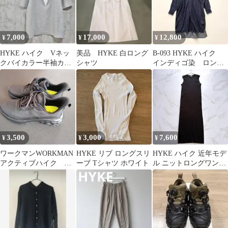
7,000
17,000
12,800
¥
¥
¥
HYKE ハイク Vネッ
美品 HYKE 白ロング
B-093 HYKE ハイク
クバイカラー半袖カッ
シャツ
インディゴ染 ロング
トソー
ワンピース スタンドカ
ラー
3,500
3,000
7,600
¥
¥
¥
ワークマンWORKMAN
HYKE リブ ロングスリ
HYKE ハイク 近年モデ
アクティブハイク ハ
ーブ Tシャツ ホワイト
ル ニットロングワンピ
ーディ ブラック 28.0cm
ース ノースリーブ ブラ
ック S