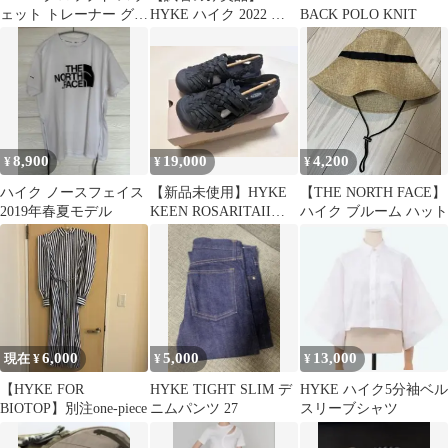
ェット トレーナー グレ
HYKE ハイク 2022 リ
BACK POLO KNIT
ー ネイビー
ネン マキシロングワン
ピース
8,900
19,000
4,200
¥
¥
¥
ハイク ノースフェイス
【新品未使用】HYKE
【THE NORTH FACE】
2019年春夏モデル
KEEN ROSARITAII
ハイク ブルーム ハット
24cm サンダル
6,000
5,000
13,000
現在 ¥
¥
¥
【HYKE FOR
HYKE TIGHT SLIM デ
HYKE ハイク5分袖ベル
BIOTOP】別注one-piece
ニムパンツ 27
スリーブシャツ