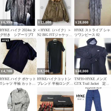
6,999
15,000
28,000
¥
¥
¥
HYKE ハイク 2024ss タ
＜HYKE（ハイク）＞
HYKE ストライプ シャ
グ付き シアーリブT
N2 BIG FITジャケット
ツワンピース 02
■■■ ¥104,500
4,700
8,500
40,000
¥
¥
¥
HYKE ハイク ポケット
HYKEハイクコットン
TNFH×HYKE メンズ
Tシャツ 半袖 カットソ
ブレンド 半袖ロングワ
GTX Trail Jacket 定価
ー ブラック サイズ2
ンピース ネイビー
55000