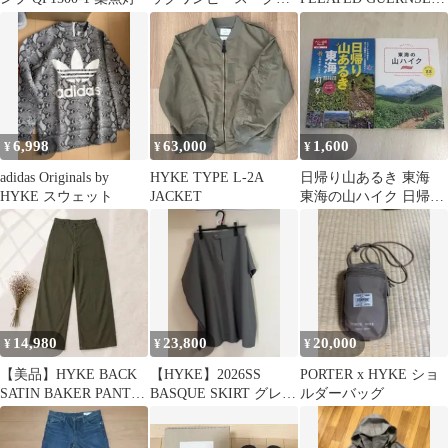
ー size2
KNIT黒
6,998
63,000
1,600
¥
¥
¥
adidas Originals by
HYKE TYPE L-2A
日帰り山あるき 東海
HYKE スウェット
JACKET
東海の山ハイク 日帰り
であるく22コース 2冊
セット
14,980
23,800
20,000
¥
¥
¥
【美品】HYKE BACK
【HYKE】2026SS
PORTER x HYKE ショ
SATIN BAKER PANTS
BASQUE SKIRT グレー
ルダーバッグ
ベイカーパンツ2
サイズ2