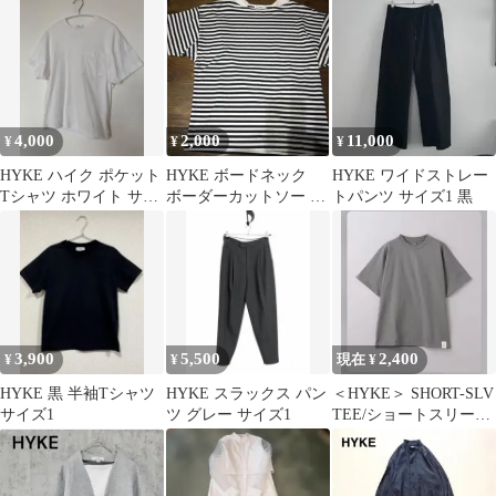
4,000
2,000
11,000
¥
¥
¥
HYKE ハイク ポケット
HYKE ボードネック
HYKE ワイドストレー
Tシャツ ホワイト サイ
ボーダーカットソー 半
トパンツ サイズ1 黒
ズ1
袖 黒×白
3,900
5,500
2,400
¥
¥
現在 ¥
HYKE 黒 半袖Tシャツ
HYKE スラックス パン
＜HYKE＞ SHORT-SLV
サイズ1
ツ グレー サイズ1
TEE/ショートスリーブ
Tシャツ