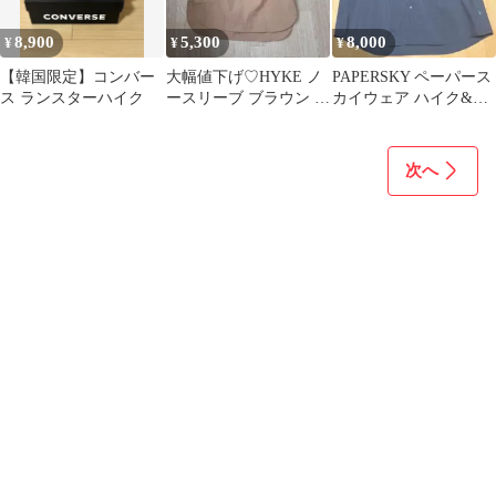
8,900
5,300
8,000
¥
¥
¥
【韓国限定】コンバー
大幅値下げ♡HYKE ノ
PAPERSKY ペーパース
ス ランスターハイク
ースリーブ ブラウン サ
カイウェア ハイク&バ
イズ2 ハイク
イクケイブビッグハー
フシャツ
次へ