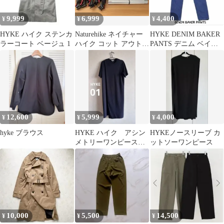
9,999
6,999
4,400
¥
¥
¥
HYKE ハイク ステンカ
Naturehike ネイチャー
HYKE DENIM BAKER
ラーコート ベージュ 1
ハイク コット アウトド
PANTS デニム ベイカ
アベッド
ーパンツ 2 日本製
12,600
5,999
4,000
¥
¥
¥
hyke ブラウス
HYKE ハイク アシン
HYKEノースリーブ カ
メトリーワンピース
ットソーワンピース
ネイビー
10,000
5,500
14,500
¥
¥
¥