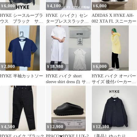
6,000
4,100
6,000
¥
¥
¥
HYKE シースルーブラ
HYKE（ハイク）セン
ADIDAS X HYKE AH-
ウス ブラック サイ
タープレススラックス
002 XTA FL スニーカー
ズ2
チノパン Sサイズ 日
本製
2,000
18,980
6,000
¥
¥
¥
HYKE 半袖カットソー
HYKE ハイク short
HYKE ハイク オーバー
sleeve shirt dress 白 サイ
サイズ 後付パーカー
ズ2
サイズ2
4,500
12,900
12,300
¥
¥
¥
HYKE ハイク ブラック
PPACO✖️HYKE LUX-2
［美品］ゆったり