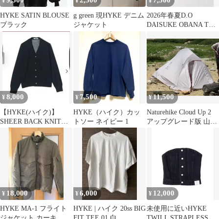
9,500
2,500
7,500
¥
¥
¥
HYKE SATIN BLOUSE
g green 現HYKE デニム
2026年春夏D.O
ブラック
ジャケット
DAISUKE OBANA Tシ
ャツ/hyke cfcl
8,000
7,500
11,500
¥
¥
¥
【HYKE(ハイク)】
HYKE（ハイク）カッ
Naturehike Cloud Up 2
SHEER BACK KNIT
トソー ネイビー 1
アップグレード版 山岳
CARDIGANブラック
テント
18,000
6,000
12,000
¥
¥
¥
HYKE MA-1 フライト
HYKE | ハイク 20ss BIG
未使用に近いHYKE
ジャケット カーキ
FIT TEE 01 白
TWILL STRAPLESS