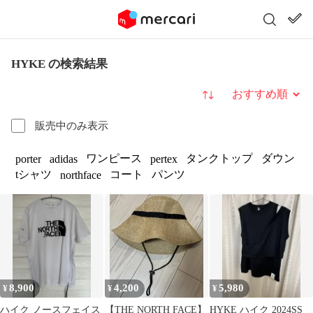
HYKE の検索結果
並び替え
販売中のみ表示
ワンピース
タンクトップ
ダウン
porter
adidas
pertex
tシャツ
コート
パンツ
northface
8,900
4,200
5,980
¥
¥
¥
ハイク ノースフェイス
【THE NORTH FACE】
HYKE ハイク 2024SS