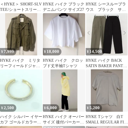
＜HYKE＞ SHORT-SLV
HYKE ハイク ブラック
HYKE シースルーブラ
TEE/ショートスリーブ
デニムパンツ サイズ27
ウス ブラック サイ
Tシャツ
ズ2
7,999
18,000
14,500
¥
¥
¥
HYKE ハイク ミリタ
HYKE ハイク クロッ
HYKE ハイク BACK
リーフィールドジャケ
プド丈半袖Tシャツ
SATIN BAKER PANTS
ット
13317
2,500
6,000
5,200
¥
¥
¥
ハイク シルバー イヤー
HYKE ハイク オーバー
HYKE Tシャツ 白T
カフ ゴールドカラー
サイズ 後付パーカー
SMALL REGULAR FIT
Hyke
サイズ2
ホワイト