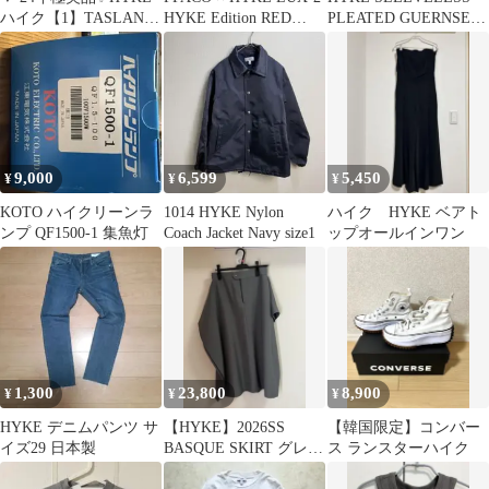
ハイク【1】TASLAN
HYKE Edition RED
PLEATED GUERNSEY
TAPERED PANTS
28cm
KNIT黒
9,000
6,599
5,450
¥
¥
¥
KOTO ハイクリーンラ
1014 HYKE Nylon
ハイク HYKE ベアト
ンプ QF1500-1 集魚灯
Coach Jacket Navy size1
ップオールインワン
1,300
23,800
8,900
¥
¥
¥
HYKE デニムパンツ サ
【HYKE】2026SS
【韓国限定】コンバー
イズ29 日本製
BASQUE SKIRT グレー
ス ランスターハイク
サイズ2