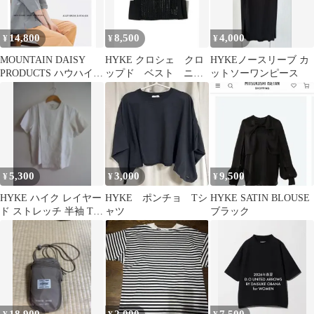
14,800
8,500
4,000
¥
¥
¥
MOUNTAIN DAISY
HYKE クロシェ クロ
HYKEノースリーブ カ
PRODUCTS ハウハイク
ップド ベスト ニッ
ットソーワンピース
T
トベスト
5,300
3,000
9,500
¥
¥
¥
HYKE ハイク レイヤー
HYKE ポンチョ Tシ
HYKE SATIN BLOUSE
ド ストレッチ 半袖 Tシ
ャツ
ブラック
ャツ カットソー 1