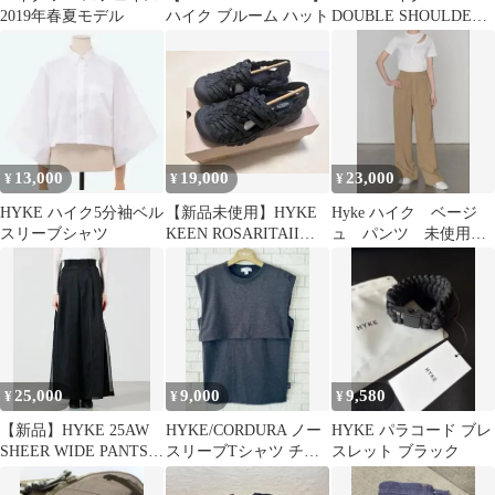
2019年春夏モデル
ハイク ブルーム ハット
DOUBLE SHOULDER
TEE 黒
13,000
19,000
23,000
¥
¥
¥
HYKE ハイク5分袖ベル
【新品未使用】HYKE
Hyke ハイク ベージ
スリーブシャツ
KEEN ROSARITAII
ュ パンツ 未使用
24cm サンダル
新品
25,000
9,000
9,580
¥
¥
¥
【新品】HYKE 25AW
HYKE/CORDURA ノー
HYKE パラコード ブレ
SHEER WIDE PANTS
スリーブTシャツ チャ
スレット ブラック
黒 サイズ2
コール 01