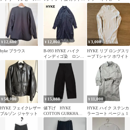
ネイビー
ー ブラック サイズ2
12,600
12,800
3,000
¥
¥
¥
hyke ブラウス
B-093 HYKE ハイク
HYKE リブ ロングスリ
インディゴ染 ロング
ーブ Tシャツ ホワイト
ワンピース スタンドカ
ラー
50,000
15,888
11,000
¥
¥
¥
HYKE フェイクレザー
値下げ HYKE
HYKE ハイク ステンカ
ブルゾン ジャケット
COTTON GURKHA
ラーコート ベージュ 1
PANTS