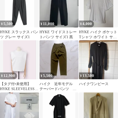
5,500
11,000
4,000
¥
¥
¥
HYKE スラックス パン
HYKE ワイドストレー
HYKE ハイク ポケット
ツ グレー サイズ1
トパンツ サイズ1 黒
Tシャツ ホワイト サイ
ズ1
12,900
5,500
13,500
¥
¥
¥
【タグ付•未使用】
ハイク 近年モデル
ハイクワンピース
HYKE SLEEVELESS
テーパードパンツ カ
TEE サイズ2 WHITE
ーキ 1/S