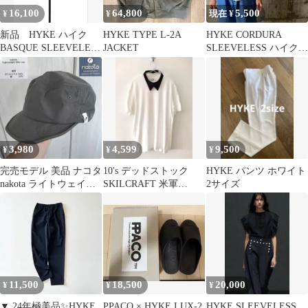
16,100
64,800
5,500
¥
¥
現在 ¥
新品 HYKE ハイク
HYKE TYPE L-2A
HYKE CORDURA
BASQUE SLEEVELESS
JACKET
SLEEVELESS ハイク T
SHIRT
シャツ コーデュラ
3,980
4,599
9,500
¥
¥
¥
完売モデル 美品 ナコタ
10's デッドストック
HYKE パンツ ホワイト
nakota ライトウェイト
SKILCRAFT 米軍
2サイズ
ハイクキャップ チャコ
NECKTAB HYKE
ール
11,500
18,500
20,000
¥
¥
¥
▼ 24年極美品✨HYKE
PPACO × HYKE LUX-2
HYKE SLEEVELESS