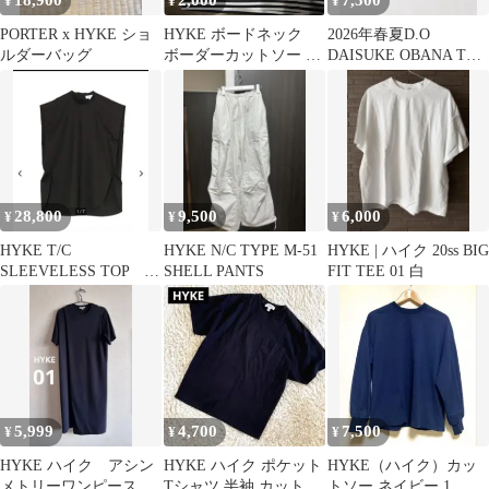
18,900
2,000
7,500
¥
¥
¥
PORTER x HYKE ショ
HYKE ボードネック
2026年春夏D.O
ルダーバッグ
ボーダーカットソー 半
DAISUKE OBANA Tシ
袖 黒×白
ャツ/hyke cfcl
28,800
9,500
6,000
¥
¥
¥
HYKE T/C
HYKE N/C TYPE M-51
HYKE | ハイク 20ss BIG
SLEEVELESS TOP ハ
SHELL PANTS
FIT TEE 01 白
イク
5,999
4,700
7,500
¥
¥
¥
HYKE ハイク アシン
HYKE ハイク ポケット
HYKE（ハイク）カッ
メトリーワンピース
Tシャツ 半袖 カットソ
トソー ネイビー 1