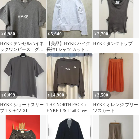
6,980
5,640
2,700
¥
¥
¥
HYKE テンセルハイネ
【美品】HYKE ハイク
HYKE タンクトップ
ックワンピース グレ
長袖Tシャツ カットソ
ー size2
ー ホワイト 白 日本製
6,499
14,900
3,500
¥
¥
¥
HYKE ショートスリー
THE NORTH FACE x
HYKE オレンジ プリー
ブ Tシャツ XL
HYKE L/S Trail Crew
ツスカート