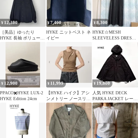
12,300
7,400
8,300
¥
¥
¥
［美品］ゆったり
HYKE ニットベスト ネ
HYKE☆MESH
HYKE 長袖 ボリューム
イビー
SLEEVELESS DRESS
ギャザー スリーブシャ
☆メッシュワンピース
ツ
12,900
11,999
19,800
¥
¥
¥
PPACO✖️HYKE LUX-2
【HYKE ハイク】アシ
人気 HYKE DECK
HYKE Edition 24cm
ンメトリー ノースリー
PARKA JACKET レース
ブ カットソー ブラウン
アップ ジャケット1