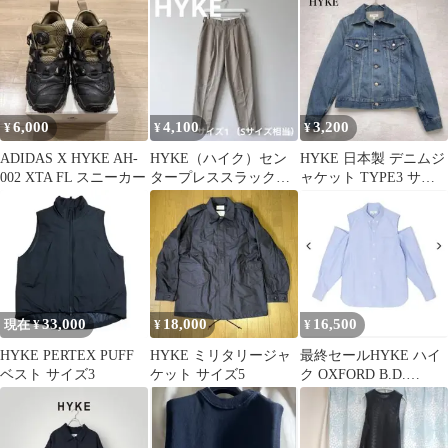
6,000
4,100
3,200
¥
¥
¥
ADIDAS X HYKE AH-
HYKE（ハイク）セン
HYKE 日本製 デニムジ
002 XTA FL スニーカー
タープレススラックス
ャケット TYPE3 サイ
チノパン Sサイズ 日
ズ2 インディゴブルー
本製
33,000
18,000
16,500
現在 ¥
¥
¥
HYKE PERTEX PUFF
HYKE ミリタリージャ
最終セールHYKE ハイ
ベスト サイズ3
ケット サイズ5
ク OXFORD B.D.
SHIRT ブルー サイズ1