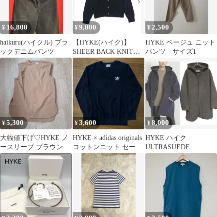
16,800
9,000
2,500
¥
¥
¥
haikuru(ハイクル) ブラ
【HYKE(ハイク)】
HYKE ベージュ ニット
ックデニムパンツ
SHEER BACK KNIT
パンツ サイズ1
CARDIGANブラック
5,300
3,600
8,000
¥
¥
¥
大幅値下げ♡HYKE ノ
HYKE × adidas originals
HYKE ハイク
ースリーブ ブラウン サ
コットンニット セータ
ULTRASUEDE
イズ2 ハイク
ー
HOODIE JACKET size1