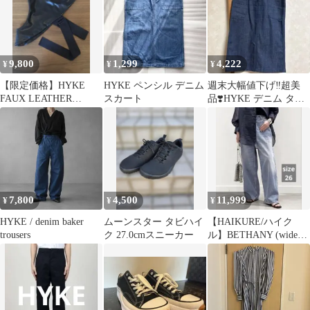
9,800
1,299
4,222
¥
¥
¥
【限定価格】HYKE
HYKE ペンシル デニム
週末大幅値下げ‼️超美
FAUX LEATHER
スカート
品❣️HYKE デニム タイ
ASYMMETRIC TOP
トスカート サイズ1
7,800
4,500
11,999
¥
¥
¥
HYKE / denim baker
ムーンスター タビハイ
【HAIKURE/ハイク
trousers
ク 27.0cmスニーカー
ル】BETHANY (wide
leg)サイズ26