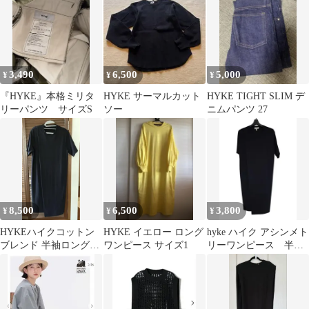
3,490
6,500
5,000
¥
¥
¥
『HYKE』本格ミリタ
HYKE サーマルカット
HYKE TIGHT SLIM デ
リーパンツ サイズS
ソー
ニムパンツ 27
8,500
6,500
3,800
¥
¥
¥
HYKEハイクコットン
HYKE イエロー ロング
hyke ハイク アシンメト
ブレンド 半袖ロングワ
ワンピース サイズ1
リーワンピース 半袖
ンピース ネイビー
サイズ2