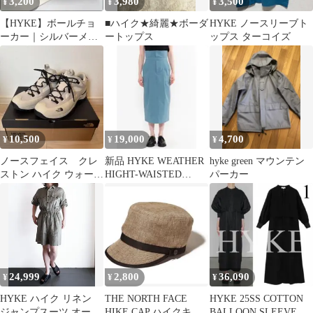
3,200
3,980
3,500
¥
¥
¥
【HYKE】ボールチョ
■ハイク★綺麗★ボーダ
HYKE ノースリーブト
ーカー｜シルバーメッ
ートップス
ップス ターコイズ
キ 真鍮 直径13.5cm
10,500
19,000
4,700
¥
¥
¥
ノースフェイス クレ
新品 HYKE WEATHER
hyke green マウンテン
ストン ハイク ウォータ
HIGHT-WAISTED
パーカー
ープルーフ（メン
SKIRT スカート
ズ） 28cm 美品
24,999
2,800
36,090
¥
¥
¥
HYKE ハイク リネン
THE NORTH FACE
HYKE 25SS COTTON
ジャンプスーツ オール
HIKE CAP ハイクキャ
BALLOON SLEEVE