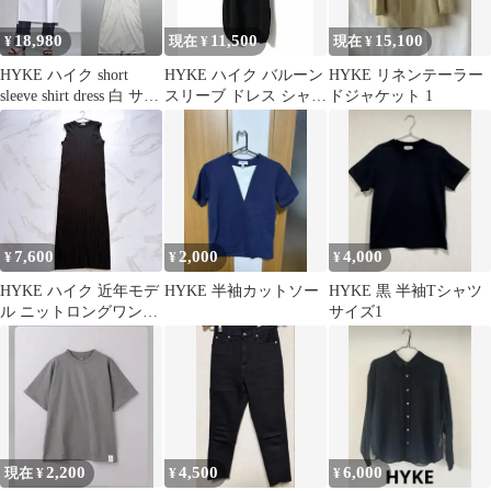
18,980
11,500
15,100
¥
現在 ¥
現在 ¥
HYKE ハイク short
HYKE ハイク バルーン
HYKE リネンテーラー
sleeve shirt dress 白 サイ
スリーブ ドレス シャツ
ドジャケット 1
ズ2
ワンピース 24ss
7,600
2,000
4,000
¥
¥
¥
HYKE ハイク 近年モデ
HYKE 半袖カットソー
HYKE 黒 半袖Tシャツ
ル ニットロングワンピ
サイズ1
ース ノースリーブ ブラ
ック S
2,200
4,500
6,000
現在 ¥
¥
¥