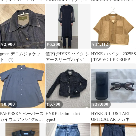
インワン
ップ Mサイズ
DRESS 黒1
2,900
6,200
14,112
¥
¥
¥
green デニムジャケッ
値下げHYKE ハイク シ
HYKE / ハイク | 2025SS
ト (1)
アースリーブハイゲー
| T/W VOILE CROPPED
ジコットンワンピース
SHIRT ボイル クロップ
ブラック
ドシャツ | 1 | ベージュ |
レディース
8,000
6,700
37,000
¥
¥
¥
PAPERSKY ペーパース
HYKE denim jacket
HYKE JULIUS TART
カイウェア ハイク&バ
type3
OPTICAL AR メガネ
イクケイブビッグハー
フシャツ