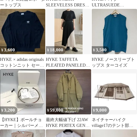
ートップス
SLEEVELESS DRESS
ULTRASUEDE
☆メッシュワンピース
HOODIE JACKET size1
3,600
18,000
3,500
¥
¥
¥
HYKE × adidas originals
HYKE TAFFETA
HYKE ノースリーブト
コットンニット セータ
PLEATED PANELED
ップス ターコイズ
ー
SKIRT サイズ1
3,200
59,000
9,000
¥
¥
¥
【HYKE】ボールチョ
最終大幅値下げ 22AW
ネイチャーハイク
ーカー｜シルバーメッ
HYKE PERTEX GEN2
village17のテント部分
キ 真鍮 直径13.5cm
ECWCS
のみ