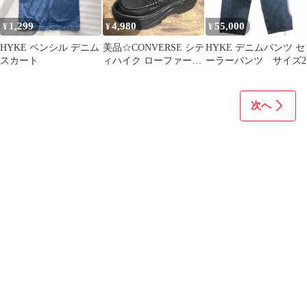
1,299
4,980
55,000
¥
¥
¥
HYKE ペンシル デニム
美品☆CONVERSE シテ
HYKE デニムパンツ セ
スカート
ィハイク ローファー
ーラーパンツ サイズ2
24.5 厚底
次へ