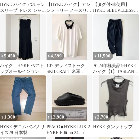
HYKE ハイク バルーン
【HYKE ハイク】アシ
【タグ付•未使用】
スリーブ ドレス シャツ
ンメトリー ノースリー
HYKE SLEEVELESS
ワンピース 24ss
ブ カットソー ブラウン
TEE サイズ2 WHITE
5,450
4,599
11,500
¥
¥
¥
ハイク HYKE ベアト
10's デッドストック
▼ 24年極美品✨HYKE
ップオールインワン
SKILCRAFT 米軍
ハイク【1】TASLAN
NECKTAB HYKE
TAPERED PANTS
1,300
12,900
2,700
¥
¥
¥
HYKE デニムパンツ サ
PPACO✖️HYKE LUX-2
HYKE タンクトップ
イズ29 日本製
HYKE Edition 24cm