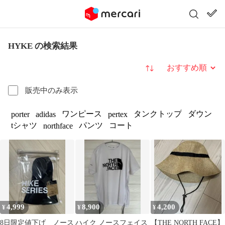
HYKE の検索結果
並び替え
販売中のみ表示
ワンピース
タンクトップ
ダウン
porter
adidas
pertex
tシャツ
パンツ
コート
northface
4,999
8,900
4,200
¥
¥
¥
8日限定値下げ ノース
ハイク ノースフェイス
【THE NORTH FACE】