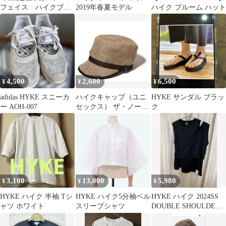
フェイス ハイクブル
2019年春夏モデル
ハイク ブルーム ハット
ームハット
4,500
2,600
6,500
¥
¥
¥
adidas HYKE スニーカ
ハイクキャップ（ユニ
HYKE サンダル ブラッ
ー AOH-007
セックス） ザ・ノー
ク
ス・フェイス Mサイ
ズ
3,100
13,000
5,980
¥
¥
¥
HYKE ハイク 半袖 Tシ
HYKE ハイク5分袖ベル
HYKE ハイク 2024SS
ャツ ホワイト
スリーブシャツ
DOUBLE SHOULDER
TEE 黒