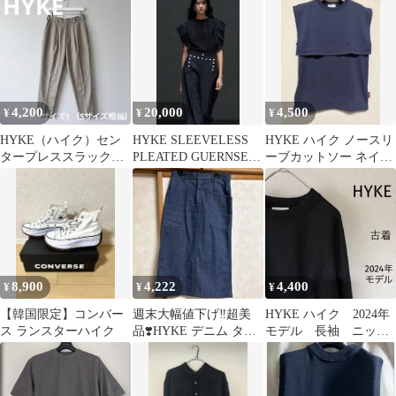
4,200
20,000
4,500
¥
¥
¥
HYKE（ハイク）セン
HYKE SLEEVELESS
HYKE ハイク ノースリ
タープレススラックス
PLEATED GUERNSEY
ーブカットソー ネイビ
チノパン Sサイズ 日
KNIT黒
ー サイズ1
本製
8,900
4,222
4,400
¥
¥
¥
【韓国限定】コンバー
週末大幅値下げ‼️超美
HYKE ハイク 2024年
ス ランスターハイク
品❣️HYKE デニム タイ
モデル 長袖 ニッ
トスカート サイズ1
ト クロップド ブラ
ック サイズ2