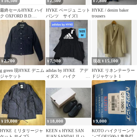
16,500
2,500
7,800
¥
¥
¥
最終セールHYKE ハイ
HYKE ベージュ ニット
HYKE / denim baker
ク OXFORD B.D.
パンツ サイズ1
trousers
SHIRT ブルー サイズ1
2,700
7,980
15,100
¥
¥
現在 ¥
g green 現HYKE デニム
adidas by HYKE アデ
HYKE リネンテーラー
ジャケット
ィダス ハイク コ
ドジャケット 1
ラボ 【サイズ M】
19,000
18,000
9,000
¥
¥
¥
HYKE ミリタリージャ
KEEN x HYKE SAN
KOTO ハイクリーンラ
ケット サイズ5
JUAN SANDAL II ハイ
ンプ QF1500-1 集魚灯