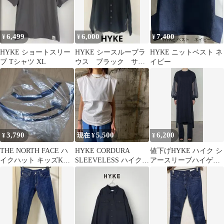
6,499
6,000
7,400
¥
¥
¥
HYKE ショートスリー
HYKE シースルーブラ
HYKE ニットベスト ネ
ブ Tシャツ XL
ウス ブラック サイ
イビー
ズ2
3,790
5,500
6,200
¥
現在 ¥
¥
THE NORTH FACE ハ
HYKE CORDURA
値下げHYKE ハイク シ
イクハット キッズKL
SLEEVELESS ハイク T
アースリーブハイゲー
新品・未使用
シャツ コーデュラ
ジコットンワンピース
ブラック