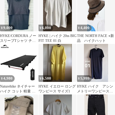
9,000
6,000
4,400
¥
¥
¥
HYKE/CORDURA ノー
HYKE | ハイク 20ss BIG
THE NORTH FACE ⭐︎新
スリーブTシャツ チャ
FIT TEE 01 白
品 ハイクハット
コール 01
4,980
6,500
5,999
¥
¥
¥
Naturehike ネイチャー
HYKE イエロー ロング
HYKE ハイク アシン
ハイク コット 軽量 実
ワンピース サイズ1
メトリーワンピース
用品
ネイビー