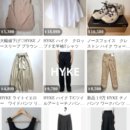
5,300
18,000
10,500
¥
¥
¥
大幅値下げ♡HYKE ノ
HYKE ハイク クロッ
ノースフェイス クレ
ースリーブ ブラウン サ
プド丈半袖Tシャツ
ストン ハイク ウォータ
イズ2 ハイク
ープルーフ（メン
ズ） 28cm 美品
4,800
9,780
8,500
¥
¥
¥
HYKE ライトイエロ
HYKE ハイク T/Cツイ
新品 1.9万 HYKE チノ
ー ワイドパンツ リボ
ルアーミーチノパンツ
パンツ ワークパンツ ス
ン付き ウエストゴム
ネイビー 4
トレートパンツ ハイク
2023ss
Size:1