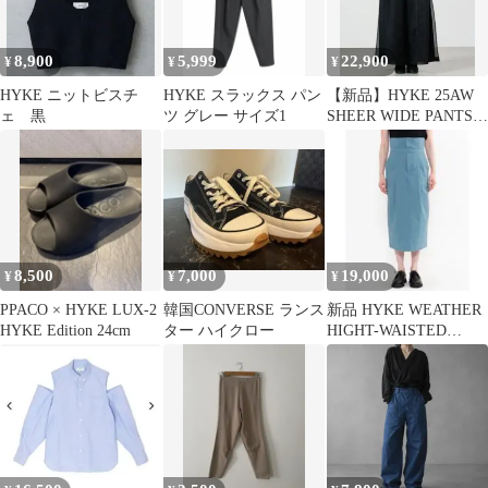
8,900
5,999
22,900
¥
¥
¥
HYKE ニットビスチ
HYKE スラックス パン
【新品】HYKE 25AW
ェ 黒
ツ グレー サイズ1
SHEER WIDE PANTS
黒 サイズ2
8,500
7,000
19,000
¥
¥
¥
PPACO × HYKE LUX-2
韓国CONVERSE ランス
新品 HYKE WEATHER
HYKE Edition 24cm
ター ハイクロー
HIGHT-WAISTED
SKIRT スカート