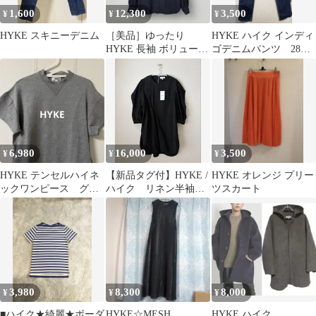
1,600
12,300
3,500
¥
¥
¥
HYKE スキニーデニム
［美品］ゆったり
HYKE ハイク インディ
HYKE 長袖 ボリューム
ゴデニムパンツ 28イ
ギャザー スリーブシャ
ンチ
ツ
6,980
16,000
3,500
¥
¥
¥
HYKE テンセルハイネ
【新品タグ付】HYKE /
HYKE オレンジ プリー
ックワンピース グレ
ハイク リネン半袖ブ
ツスカート
ー size2
ラウス
3,980
8,300
8,000
¥
¥
¥
■ハイク★綺麗★ボーダ
HYKE☆MESH
HYKE ハイク