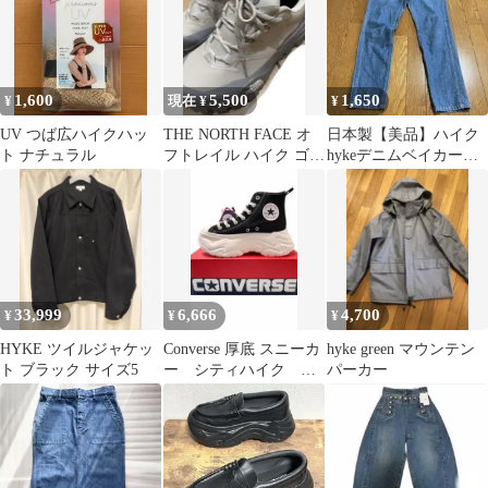
レディース
1,600
5,500
1,650
¥
現在 ¥
¥
UV つば広ハイクハッ
THE NORTH FACE オ
日本製【美品】ハイク
ト ナチュラル
フトレイル ハイク ゴア
hykeデニムベイカーパ
テックス（レディー
ンツ1
ス）
33,999
6,666
4,700
¥
¥
¥
HYKE ツイルジャケッ
Converse 厚底 スニーカ
hyke green マウンテン
ト ブラック サイズ5
ー シティハイク ブ
パーカー
ラック