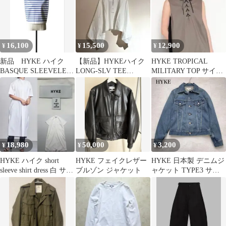
16,100
15,500
12,900
¥
¥
¥
新品 HYKE ハイク
【新品】HYKEハイク
HYKE TROPICAL
BASQUE SLEEVELESS
LONG-SLV TEE
MILITARY TOP サイズ
SHIRT
PONCHO長袖Tシャツ
1 美品
18,980
50,000
3,200
¥
¥
¥
HYKE ハイク short
HYKE フェイクレザー
HYKE 日本製 デニムジ
sleeve shirt dress 白 サイ
ブルゾン ジャケット
ャケット TYPE3 サイ
ズ2
ズ2 インディゴブルー