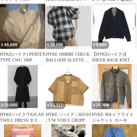
クエディション
40,000
28,000
9,000
¥
¥
¥
HYKE(ハイク) PERTEX
HYKE OMBRE CHECK
【HYKE(ハイク)】
TYPE CWU 106P
BALLOON SLEEVE
SHEER BACK KNIT
JACKET
BLOUSE
CARDIGANブラック
19,000
14,112
20,000
¥
¥
¥
HYKE/ハイク/TASLAN
HYKE / ハイク | 2025SS
HYKE MA-1 フライト
TWILL DRESS/タスラ
| T/W VOILE CROPPED
ジャケット カーキ
ンツイルワンピース
SHIRT ボイル クロップ
ドシャツ | 1 | ベージュ |