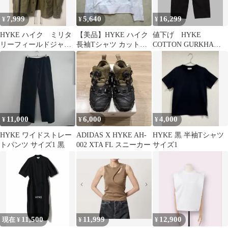
7,999
5,640
16,299
¥
¥
¥
HYKE ハイク ミリタ
【美品】HYKE ハイク
値下げ HYKE
リーフィールドジャケ
長袖Tシャツ カットソ
COTTON GURKHA
ット
ー ホワイト 白 日本製
PANTS
11,000
6,000
4,000
¥
¥
¥
HYKE ワイドストレー
ADIDAS X HYKE AH-
HYKE 黒 半袖Tシャツ
トパンツ サイズ1 黒
002 XTA FL スニーカー
サイズ1
11,500
11,999
12,900
現在 ¥
¥
¥