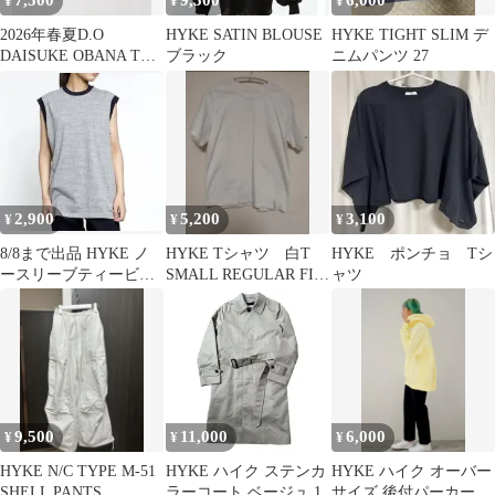
7,500
9,500
6,000
¥
¥
¥
2026年春夏D.O
HYKE SATIN BLOUSE
HYKE TIGHT SLIM デ
DAISUKE OBANA Tシ
ブラック
ニムパンツ 27
ャツ/hyke cfcl
2,900
5,200
3,100
¥
¥
¥
8/8まで出品 HYKE ノ
HYKE Tシャツ 白T
HYKE ポンチョ Tシ
ースリーブティービッ
SMALL REGULAR FIT
ャツ
グフィット
ホワイト
9,500
11,000
6,000
¥
¥
¥
HYKE N/C TYPE M-51
HYKE ハイク ステンカ
HYKE ハイク オーバー
SHELL PANTS
ラーコート ベージュ 1
サイズ 後付パーカー