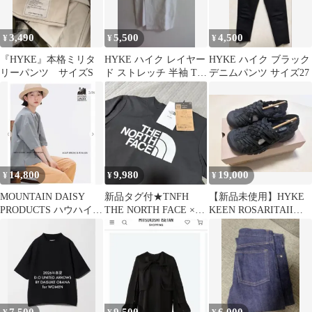
3,490
5,500
4,500
¥
¥
¥
『HYKE』本格ミリタ
HYKE ハイク レイヤー
HYKE ハイク ブラック
リーパンツ サイズS
ド ストレッチ 半袖 Tシ
デニムパンツ サイズ27
ャツ カットソー 1
14,800
9,980
19,000
¥
¥
¥
MOUNTAIN DAISY
新品タグ付★TNFH
【新品未使用】HYKE
PRODUCTS ハウハイク
THE NORTH FACE ×
KEEN ROSARITAII
T
HYKE Tシャツ
24cm サンダル