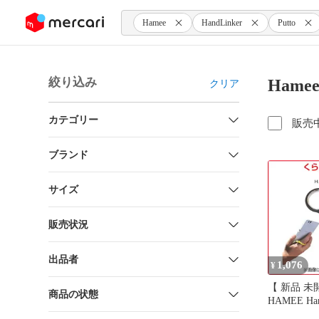
ンツにスキップ
Hamee
HandLinker
Putto
絞り込み
Hame
クリア
カテゴリー
販売
ブランド
サイズ
販売状況
出品者
1,076
¥
【 新品 未
商品の状態
HAMEE Hand
ベアリング