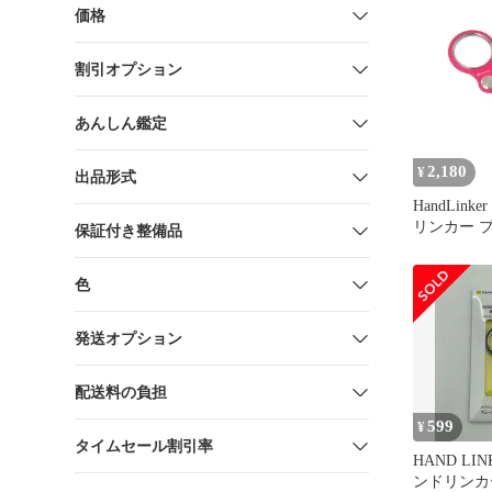
プ 41‐804
価格
無料
割引オプション
あんしん鑑定
2,180
¥
出品形式
HandLinke
リンカー 
保証付き整備品
ング モバ
ラップ フ
色
ップ 落下防
ンク)
発送オプション
配送料の負担
599
¥
タイムセール割引率
HAND LINK
ンドリンカ