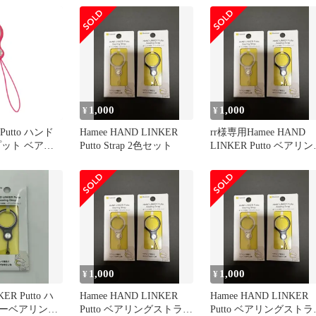
209 未使用 送料
Putto ベアリング携帯ス
ラップ 41‐804216 未使
送料無料
1,000
1,000
¥
¥
r Putto ハンド
Hamee HAND LINKER
rr様専用Hamee HAND
プット ベアリ
Putto Strap 2色セット
LINKER Putto ベアリ
イル 携帯スト
ストラップ
ィンガーストラ
止 (ホットピ
1,000
1,000
¥
¥
ER Putto ハ
Hamee HAND LINKER
Hamee HAND LINKER
ーベアリング
Putto ベアリングストラッ
Putto ベアリングストラ