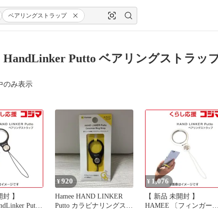
ベアリングストラップ
e HandLinker Putto ベアリングストラ
中のみ表示
920
1,076
¥
¥
開封 】
Hamee HAND LINKER
【 新品 未開封 】
Linker Putto
Putto カラビナリングスト
HAMEE 〔フィンガー
携帯ストラッ
ラップ
トラップ〕HandLinker