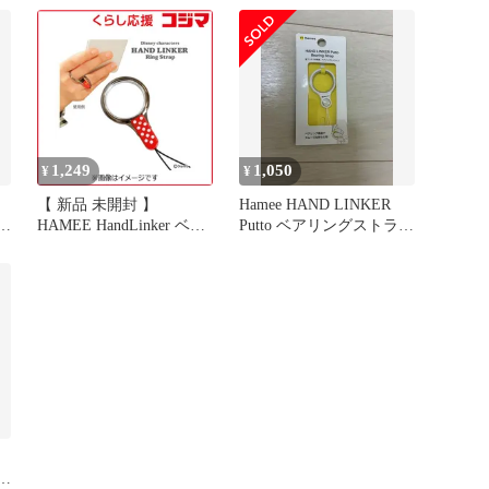
ト
落下防止 携帯 スマホ リ
ズニー｣(ミッキー)
用
ングストラップ おしゃれ
HANDLINKERリングミ
かわいい】
ッキｰ 未使用 送料無料
1,249
1,050
¥
¥
【 新品 未開封 】
Hamee HAND LINKER
ング
HAMEE HandLinker ベア
Putto ベアリングストラッ
リングストラップ｢ディ
プ
ズニー｣(ミニー)
HANDLINKERリングミ
ニｰ 未使用 送料無料
ッ