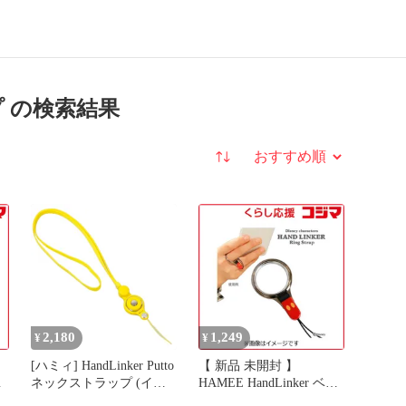
ップ の検索結果
並び替え
2,180
1,249
¥
¥
[ハミィ] HandLinker Putto
【 新品 未開封 】
ス
ネックストラップ (イエ
HAMEE HandLinker ベア
ロー)【ハンドリンカー
リングストラップ｢ディ