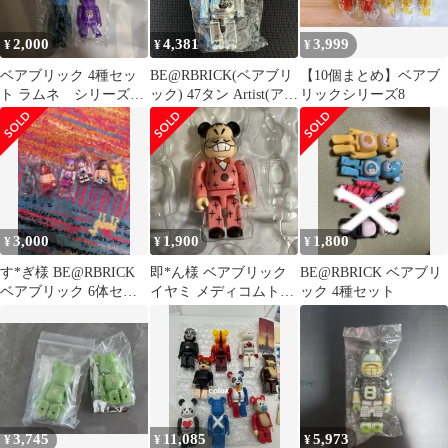
2,000
4,381
3,999
¥
¥
¥
ベアブリック 4種セッ
BE@RBRICK(ベアブリ
【10個まとめ】ベアブ
ト ラムネ シリーズ50
ック) 47タン Artist(アー
リックシリーズ8
ハイド team ikuzawa
ティスト) 풋패트롤 未
開封 (カードX)
3,000
1,900
1,800
¥
¥
¥
す*ぎ様 BE@RBRICK
即*ん様 ベアブリック
BE@RBRICK ベアブリ
ベアブリック 6体セッ
イヤミ メディコムトイ
ック 4種セット
ト
100%
3,745
11,085
5,973
¥
¥
¥