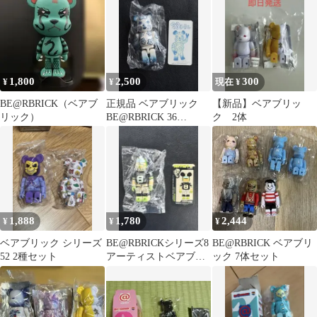
1,800
2,500
300
¥
¥
現在 ¥
BE@RBRICK（ベアブ
正規品 ベアブリック
【新品】ベアブリッ
リック）
BE@RBRICK 36
ク 2体
ARTIST 花子さん 原マ
スミ
1,888
1,780
2,444
¥
¥
¥
ベアブリック シリーズ
BE@RBRICKシリーズ8
BE@RBRICK ベアブリ
52 2種セット
アーティストベアブリ
ック 7体セット
ック 100%未開封カー
ド付き