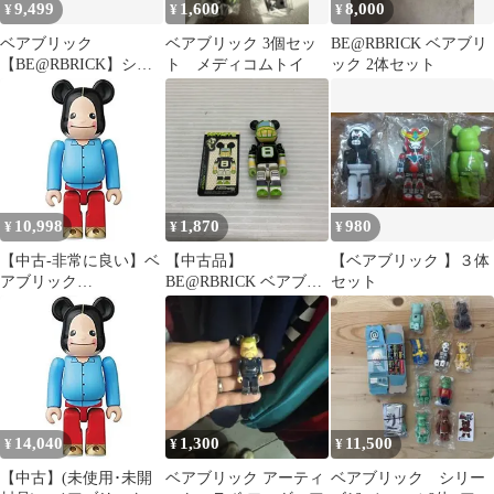
9,499
1,600
8,000
¥
¥
¥
ベアブリック
ベアブリック 3個セッ
BE@RBRICK ベアブリ
【BE@RBRICK】シリ
ト メディコムトイ
ック 2体セット
ーズ4 ノーマル 9体 セ
ミコンプ セット
10,998
1,870
980
¥
¥
¥
【中古-非常に良い】ベ
【中古品】
【ベアブリック 】３体
アブリック
BE@RBRICK ベアブリ
セット
BE@RBRICK SERIES
ック シリーズ8 アーテ
34 単品販売：永野
ィスト H8GRAPHIX
【038-260629-AS-3-
min】
14,040
1,300
11,500
¥
¥
¥
【中古】(未使用･未開
ベアブリック アーティ
ベアブリック シリー