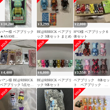
10,200
3,299
2,000
¥
¥
¥
ハ*ー様 ベアブリック
BE@RBRICK ベアブリ
H*O様 ベアブリック６
★ASAMI
ック 3体セット まとめ
体セット
MATSUMURA
4,400
6,000
3,550
¥
¥
¥
バ*ン様 BE@RBRICK
BE@RBRICK ベアブリ
ベアブリック 8体セッ
ベアブリック 5点セッ
ック 9体セット
ト ベアブリック
ト まとめ売り
BE@RBRICK