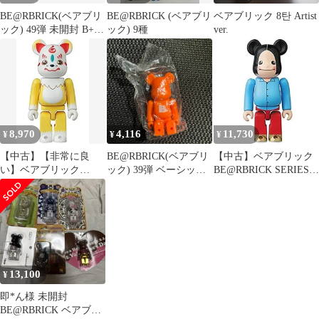
BE@RBRICK(ベアブリ
BE@RBRICK (ベアブリ
ベアブリック 8탄 Artist
ック) 49弾 未開封 B+C
ック) 9種
ver.
出品
8,970
4,116
11,730
¥
¥
¥
【中古】【非常に良
BE@RBRICK(ベアブリ
【中古】ベアブリック
い】ベアブリック
ック) 39弾 ベーシック
BE@RBRICK SERIES
BE@RBRICK SERIES
大きいB (カードX)
34 単品販売：永野
32 単品販売：
n5ksbvb
ANIMAL 2zzhgl6
13,100
¥
即*ん様 未開封
BE@RBRICK ベアブリ