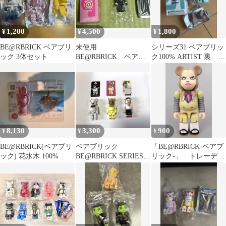
1,200
4,500
1,800
¥
¥
¥
BE@RBRICK ベアブリ
未使用
シリーズ31 ベアブリッ
ック 3体セット
BE@RBRICK ベアブ
ク100% ARTIST 裏
リック シリーズ9 ア
YOKAIMANES
ーティスト 送料込
8,130
3,300
900
¥
¥
¥
BE@RBRICK(ベアブリ
ベアブリック
「BE@RBRICK-ベアブ
ック) 花水木 100%
BE@RBRICK SERIES
リック-」 トレーディ
33 3体セット付属カー
ングフィギュア
ド付