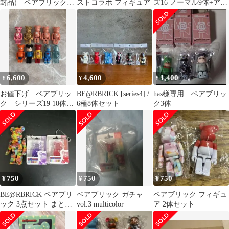
封品) ベアブリック
ストコラボ フィギュア
ズ16 ノーマル9体+アー
BE@RBRICK SERIES
ティスト裏1体の10体セ
34 単品販売：永野
ット
wyeba8q
6,600
4,600
1,400
¥
¥
¥
お値下げ ベアブリッ
BE@RBRICK [series4] /
has様専用 ベアブリッ
ク シリーズ19 10体セ
6種8体セット
ク3体
ット
750
750
750
¥
¥
¥
BE@RBRICK ベアブリ
ベアブリック ガチャ
ベアブリック フィギュ
ック 3点セット まとめ
vol.3 multicolor
ア 2体セット
売り