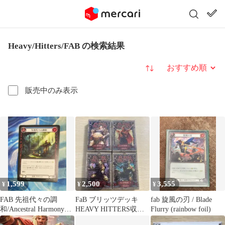
Heavy/Hitters/FAB の検索結果
並び替え
販売中のみ表示
1,599
2,500
3,555
¥
¥
¥
FAB 先祖代々の調
FaB ブリッツデッキ
fab 旋風の刃 / Blade
和/Ancestral Harmony
HEAVY HITTERS収録4
Flurry (rainbow foil)
HVY 日本語版
種