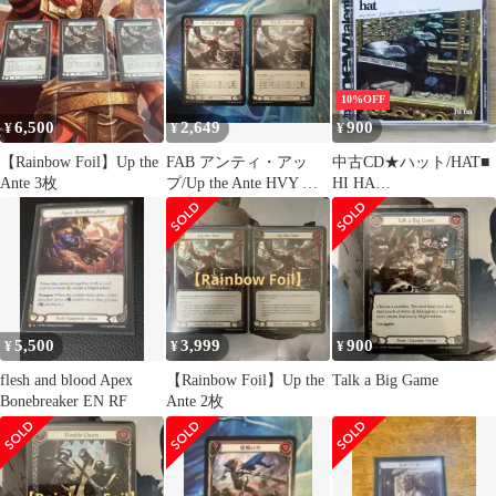
10%OFF
6,500
2,649
900
¥
¥
¥
【Rainbow Foil】Up the
FAB アンティ・アッ
中古CD★ハット/HAT■
Ante 3枚
プ/Up the Ante HVY 日
HI HA
本語版2枚
【FSNT264/8427328422
642】F23019
5,500
3,999
900
¥
¥
¥
flesh and blood Apex
【Rainbow Foil】Up the
Talk a Big Game
Bonebreaker EN RF
Ante 2枚