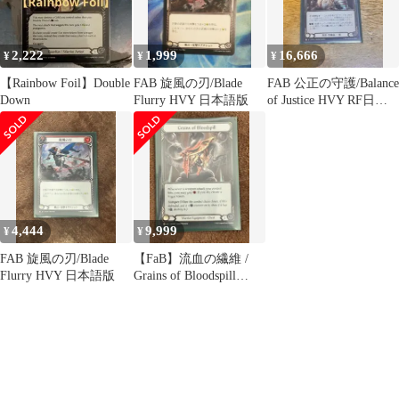
2,222
1,999
16,666
¥
¥
¥
【Rainbow Foil】Double
FAB 旋風の刃/Blade
FAB 公正の守護/Balance
Down
Flurry HVY 日本語版
of Justice HVY RF日本
語版
4,444
9,999
¥
¥
FAB 旋風の刃/Blade
【FaB】流血の繊維 /
Flurry HVY 日本語版
Grains of Bloodspill
(英/RF)