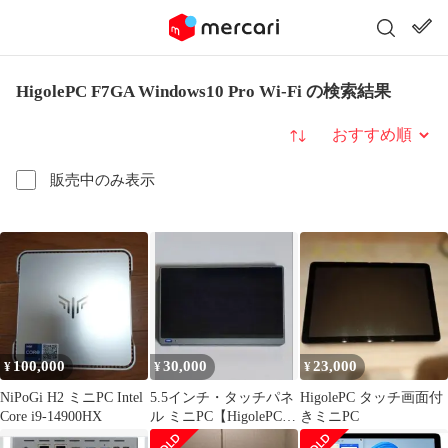
HigolePC F7GA Windows10 Pro Wi-Fi の検索結果
並び替え
販売中のみ表示
100,000
30,000
23,000
¥
¥
¥
NiPoGi H2 ミニPC Intel
5.5インチ・タッチパネ
HigolePC タッチ画面付
Core i9-14900HX
ル ミニPC【HigolePC
きミニPC
Gole1 Pro】