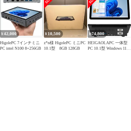
42,000
10,500
74,800
¥
¥
¥
HigolePC 7インチミニ
z*n様 HigolePC ミニPC
HEIGAOLAPC 一体型
PC intel N100 8+256GB
10.1型 8GB 128GB
PC 10.1型 Windows 11
Pro インテル Celeron
N5095 8GB 128GB HD
ポート USB 3.0 ギガビ
ット有線LAN Wi-Fi
(N5095_8GB_128GB_バ
ッテリー版)