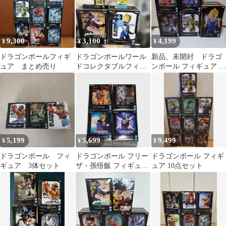
9,300
3,100
4,199
¥
¥
¥
ドラゴンボールフィギ
ドラゴンボールワール
新品、未開封 ドラゴ
ュア まとめ売り
ドコレクタブルフィギ
ンボール フィギュア 5
ュア〜少年期〜悟空＆
種セット
ブルマセット等
5,199
5,699
9,499
¥
¥
¥
ドラゴンボール フィ
ドラゴンボール フリー
ドラゴンボール フィギ
ギュア 3体セット
ザ・孫悟飯 フィギュア
ュア 10点セット
4体セット