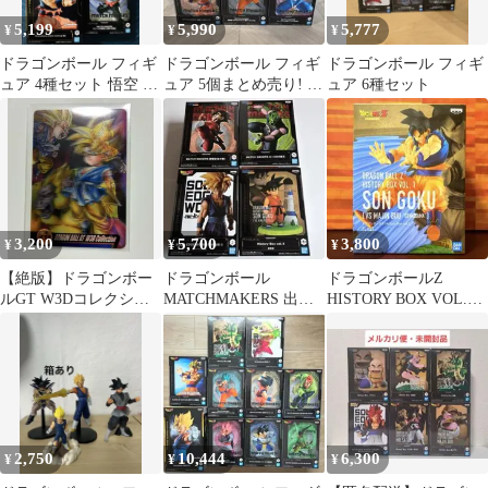
5,199
5,990
5,777
¥
¥
¥
ドラゴンボール フィギ
ドラゴンボール フィギ
ドラゴンボール フィギ
ュア 4種セット 悟空 亀
ュア 5個まとめ売り! 新
ュア 6種セット
仙人 ミスターサタン ジ
品未開封‼︎
レン
3,200
5,700
3,800
¥
¥
¥
【絶版】ドラゴンボー
ドラゴンボール
ドラゴンボールZ
ルGT W3Dコレクショ
MATCHMAKERS 出
HISTORY BOX VOL.1
ン チビ悟空/超サイヤ人
陣-5 History Box セット
SON GOKU 孫悟空
悟空
2,750
10,444
6,300
¥
¥
¥