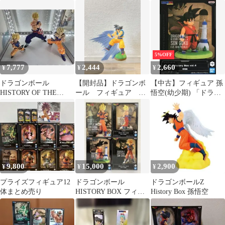
空 自爆セル フィギ
ュア
5%OFF
7,777
2,444
2,660
¥
¥
¥
ドラゴンボール
【開封品】ドラゴンボ
【中古】フィギュア 孫
HISTORY OF THE
ール フィギュア 孫
悟空(幼少期) 「ドラゴ
FILM A賞B賞+悟空３
悟空 history box vol.1
ンボール」 History Box
体セット
vol.4
9,800
15,000
2,900
¥
¥
¥
プライズフィギュア12
ドラゴンボール
ドラゴンボールZ
体まとめ売り
HISTORY BOX フィギ
History Box 孫悟空
ュア 4種セット