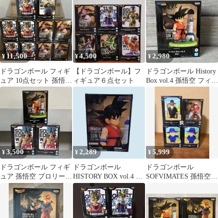
11,500
4,500
2,980
¥
¥
¥
ドラゴンボール フィギ
【ドラゴンボール】フ
ドラゴンボール History
ュア 10点セット 孫悟空
ィギュア６点セット
Box vol.4 孫悟空 フィギ
ピッコロ 魔人ブウ まと
ュア
め売り
3,500
2,289
5,999
¥
¥
¥
ドラゴンボール フィギ
ドラゴンボール
ドラゴンボール
ュア 孫悟空 ブロリー 3
HISTORY BOX vol.4 孫
SOFVIMATES 孫悟空
体セット
悟空
クリリン 亀仙人 フィギ
ュア 4個