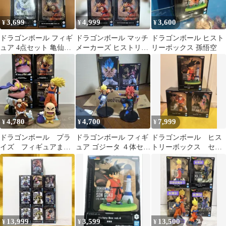
3,699
4,999
3,600
¥
¥
¥
ドラゴンボール フィギ
ドラゴンボール マッチ
ドラゴンボール ヒスト
ュア 4点セット 亀仙
メーカーズ ヒストリー
リーボックス 孫悟空
人 サタン 孫悟空 超
ボックス 全4体セット
一星龍
フィギュア
4,780
4,700
7,999
¥
¥
¥
ドラゴンボール プラ
ドラゴンボール フィギ
ドラゴンボール ヒス
イズ フィギュアまと
ュア ゴジータ ４体セッ
トリーボックス セッ
め売り 開封品 箱あ
ト
ト 孫悟空 ブルマ
り
亀仙人 セット
13,999
3,599
13,500
¥
¥
¥