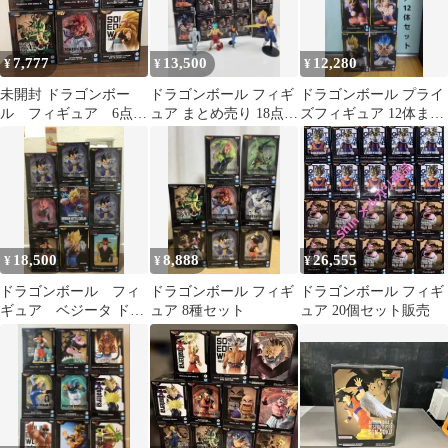
7,777
13,500
12,280
¥
¥
¥
未開封 ドラゴンボー
ドラゴンボール フィギ
ドラゴンボール プライ
ル フィギュア 6点
ュア まとめ売り 18点セ
ズフィギュア 12体まと
まとめ売り プライズ
ット
め売り
18,500
8,888
26,555
¥
¥
¥
ドラゴンボール フィ
ドラゴンボール フィギ
ドラゴンボール フィギ
ギュア ベジータ ドッ
ュア 8種セット
ュア 20個セット販売
カンバトル 孫悟空
30thワーコレ 他