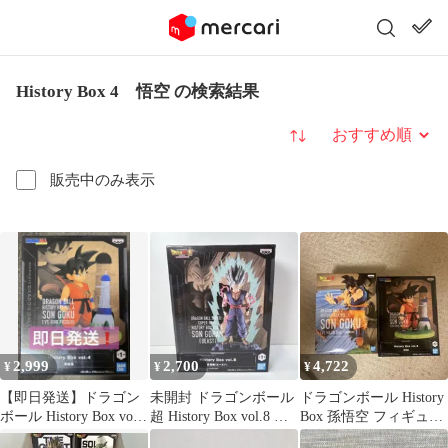
History Box 4 悟空 の検索結果
並び替え
販売中のみ表示
2,999
2,700
4,722
¥
¥
¥
【即日発送】ドラゴン
未開封 ドラゴンボール
ドラゴンボール History
ボール History Box vol.4
超 History Box vol.8 孫
Box 孫悟空 フィギュア
孫悟空
悟飯 ビースト
2種 vol.1、4