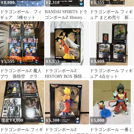
8,000
2,310
5,555
¥
¥
¥
ドラゴンボール フィ
BANDAI SPIRITS ドラ
ドラゴンボール フィギ
ギュア 5種セット
ゴンボールZ History
ュア まとめ売り 新品
Box 孫悟空
未使用 SOFVIMATES
5,555
1,555
3,999
¥
¥
¥
ドラゴンボールZ 魔人
ドラゴンボールZ
ドラゴンボール フィギ
ブウ 孫悟空 グラン
HISTORY BOX 孫悟空
ュア 4点セット
ディスタ フィギュア4
フィギュア
体
4,000
5,300
5,000
現在 ¥
¥
¥
ドラゴンボール フィギ
ドラゴンボールZ
ドラゴンボール 一番く