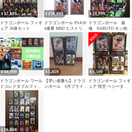
37,899
150,888
24,999
¥
¥
¥
ドラゴンボール フィギ
ドラゴンボール PSA10
ドラゴンボール 銀
ュア 26体セット
4連番 MM2 ヒストリー
魂 NARUTO キン肉マ
オブ悟空 CP1-4
ン フィギュア 20点
セット
44,999
5,459
4,500
¥
¥
¥
ドラゴンボール ワール
【早い者勝ち】ドラゴ
ドラゴンボール フィギ
ドコレクタブルフィギ
ンボール 6月プライズ
ュア 悟空 ベジータ フ
ュア 大量セット
フィギュアまとめ売り
リーザ サタン4種セッ
ト
26,000
¥