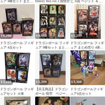
ュア 4種セット まとめ
History Box vol.3 孫悟空
じ A賞 ベジット ＆ 少
売り
年 悟空 龍拳 ２体セッ
ト
6,200
9,980
5,299
¥
¥
¥
ドラゴンボール フィギ
ドラゴンボール フィギ
ドラゴンボール フィギ
ュア 4点セット
ュア 9種セット まとめ
ュア まとめ売り 4体セ
売り④
ット
3,000
5,399
3,300
¥
¥
¥
ドラゴンボール フィギ
【目玉商品】ドラゴン
ドラゴンボールフィギ
ュアセット ４体
ボール 悟空 ベジー
ュア4点セット
タ サタン ピッコ
ロ 4体セット