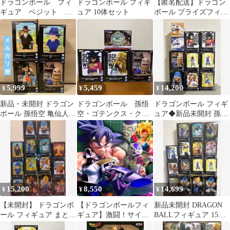
ドラゴンボール フィ
ドラゴンボール フィギ
【匿名配送】ドラゴン
ギュア ベジット タ
ュア 10体セット
ボール プライズフィギ
ーレス 魔人ベジー
ュア 6体セット
タ 悟空ブラック
5,999
5,459
14,200
¥
¥
¥
新品・未開封 ドラゴン
ドラゴンボール 孫悟
ドラゴンボール フィギ
ボール 孫悟空 亀仙人
空・ゴテンクス・クリ
ュア◆新品未開封 孫悟
クリリン ヤムチャ フィ
リン・神龍の模型ルー
空 ベジータ ベジット
ギュア
ムライト 4セット
ゴジータ
15,200
8,550
14,699
¥
¥
¥
【未開封】 ドラゴンボ
【ドラゴンボールフィ
新品未開封 DRAGON
ール フィギュア まとめ
ギュア】激闘！サイヤ
BALLフィギュア 15体
売り 14点セット
人対フリーザ・ナメッ
セット悟空 ベジットゴ