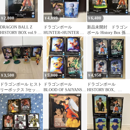
2,800
4,899
6,400
¥
¥
¥
DRAGON BALL Z
ドラゴンボール
新品未開封 ドラゴン
HISTORY BOX vol.9 孫
HUNTER×HUNTER フ
ボール History Box 孫悟
悟空
ィギュア 4種セット
空 2種セット 匿名配
送
3,500
5,000
4,950
¥
¥
¥
ドラゴンボール ヒスト
ドラゴンボール
ドラゴンボール
リーボックス 3セット
BLOOD OF SAIYANS
HISTORY BOX、
＋ 悟天
HISTORY BOX
MATCH MAKERS