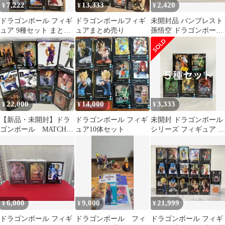
7,222
13,333
2,420
¥
¥
¥
ドラゴンボール フィギ
ドラゴンボールフィギ
未開封品 バンプレスト
ュア 9種セット まとめ
ュアまとめ売り
孫悟空 ドラゴンボール
売り
Z History Box 孫悟空 ド
ラゴンボールZ
22,000
14,000
3,333
¥
¥
¥
【新品・未開封】ドラ
ドラゴンボール フィギ
未開封 ドラゴンボール
ゴンボール MATCH
ュア10体セット
シリーズ フィギュア 孫
フィギュア12体
悟空 他 5種セット
G×materia
LF7782 f111
6,000
9,000
21,999
¥
¥
¥
ドラゴンボール フィギ
ドラゴンボール フィ
ドラゴンボール フィギ