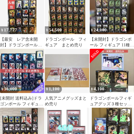
17,777
54,500
24,000
¥
¥
¥
【最安 レア含未開
ドラゴンボール フィ
【未開封】ドラゴンボ
封】ドラゴンボール
ギュア まとめ売り
ール フィギュア 11種24
フィギュア 17点まと
体 まとめ売り
め売りセット
36,000
1,100
4,100
¥
¥
¥
[未開封 送料込み]ドラ
人気アニメグッズまと
ドラゴンボールフィギ
ゴンボール フィギュア
め売り
ュアグッズ３種セッ
36点まとめ売り
ト カプセルハウス灯
る貯金箱 神龍 桃白
白