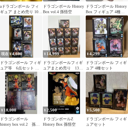
a​ドラゴンボール フィ
ドラゴンボール History
ドラゴンボール History
ギュア まとめ売り 10点
Box vol.4 孫悟空
Box フィギュア 4種セ
セット 悟空 悟飯
ット
4,600
14,999
4,299
現在 ¥
¥
¥
ドラゴンボール フィギ
ドラゴンボールフィギ
ドラゴンボール フィギ
ュア等 6点セット ま
ュアまとめ売り 13個
ュア 4種セット
とめ売り
セット
18,000
2,500
5,500
¥
¥
¥
ドラゴンボール
ドラゴンボールZ
ドラゴンボール フィギ
history box vol.2 孫悟
History Box 孫悟空
ュアセット