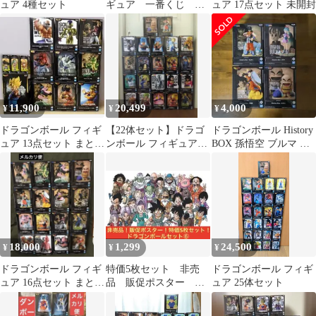
ュア 4種セット
ギュア 一番くじ 魔
ュア 17点セット 未開封
人ベジータ 造形天下
一武道会
11,900
20,499
4,000
¥
¥
¥
ドラゴンボール フィギ
【22体セット】ドラゴ
ドラゴンボール History
ュア 13点セット まとめ
ンボール フィギュアセ
BOX 孫悟空 ブルマ ク
売り
ット
リリン ヤムチャ
18,000
1,299
24,500
¥
¥
¥
ドラゴンボール フィギ
特価5枚セット 非売
ドラゴンボール フィギ
ュア 16点セット まとめ
品 販促ポスター ド
ュア 25体セット
売り
ラゴンボール セッ
ト ⑥