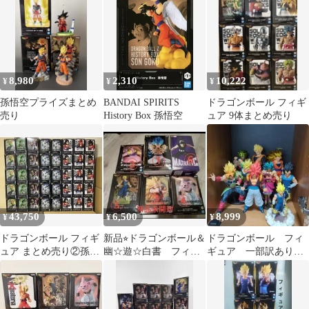
ク星編【一番くじ】
ジータ
8,980
2,310
10,222
¥
¥
¥
孫悟空プライズまとめ
BANDAI SPIRITS
ドラゴンボール フィギ
売り
History Box 孫悟空
ュア 9体まとめ売り
43,750
6,500
8,999
¥
¥
¥
ドラゴンボール フィギ
新品⭐︎ドラゴンボール＆
ドラゴンボール フィ
ュア まとめ売り②孫悟
幽☆遊☆白書 フィギ
ギュア 一部訳ありセ
空 ベジータ 40個セ
ュア
ット ブロリー 孫悟
ット
空 魔人ベジータ