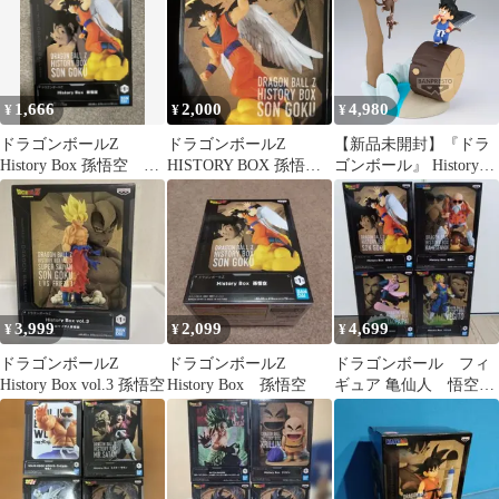
1,666
2,000
4,980
¥
¥
¥
ドラゴンボールZ
ドラゴンボールZ
【新品未開封】『ドラ
History Box 孫悟空 フ
HISTORY BOX 孫悟空
ゴンボール』 History
ィギュア
フィギュア
Box 孫悟空 フィギュア
3,999
2,099
4,699
¥
¥
¥
ドラゴンボールZ
ドラゴンボールZ
ドラゴンボール フィ
History Box vol.3 孫悟空
History Box 孫悟空
ギュア 亀仙人 悟空
ベジット 桃白白 フィ
ギュア