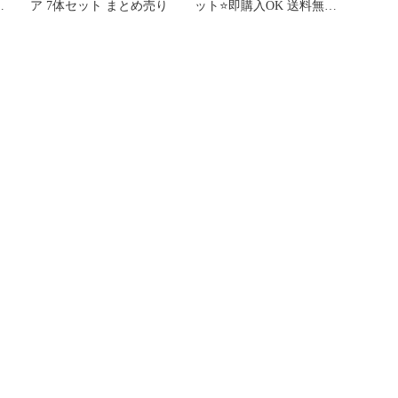
め
ア 7体セット まとめ売り
ット⭐️即購入OK 送料無
ラ
料！