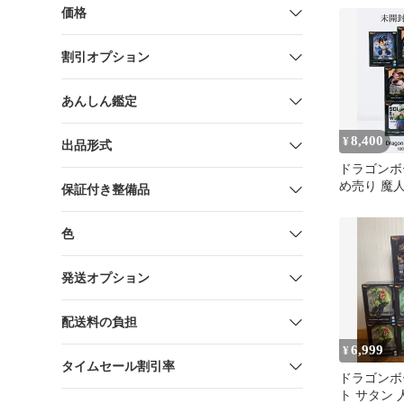
価格
割引オプション
あんしん鑑定
8,400
¥
出品形式
​ドラゴンボ
め売り 魔
保証付き整備品
タ 悟空 ピ
色
発送オプション
配送料の負担
6,999
¥
タイムセール割引率
ドラゴンボ
ト サタン 