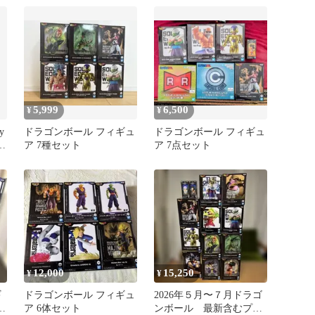
ー」 History Box vol.7
5,999
6,500
¥
¥
y
ドラゴンボール フィギュ
ドラゴンボール フィギュ
コ
ア 7種セット
ア 7点セット
12,000
15,250
¥
¥
ギ
ドラゴンボール フィギュ
2026年５月〜７月ドラゴ
品
ア 6体セット
ンボール 最新含むプラ