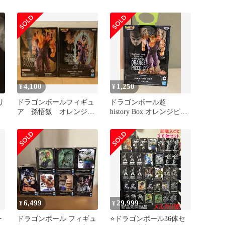
イズフィギュア 1３点ま
とめ売り
4,100
1,250
¥
¥
リ
ドラゴンボールフィギュ
ドラゴンボール超
ア 孫悟飯 オレンジピ
history Box オレンジピッ
ッコロ
コロ
6,499
29,999
¥
¥
ー
ドラゴンボール フィギュ
⭐️ドラゴンボール36体セ