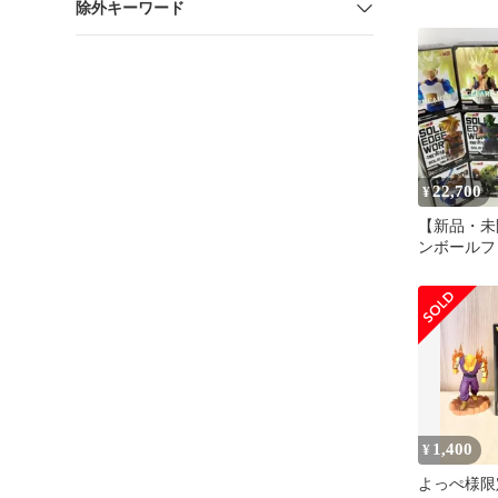
除外キーワード
セル ピッ
22,700
¥
【新品・未
ンボールフ
まとめ亀仙
ロ ゴテン
1,400
¥
よっぺ様限