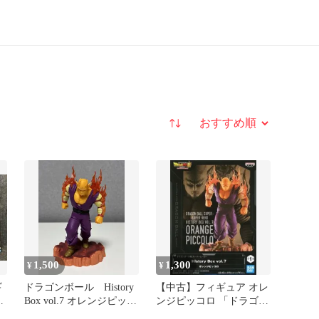
並び替え
1,500
1,300
¥
¥
ギ
ドラゴンボール History
【中古】フィギュア オレ
開
Box vol.7 オレンジピッコ
ンジピッコロ 「ドラゴン
ロ フィギュア
ボール超 スーパーヒーロ