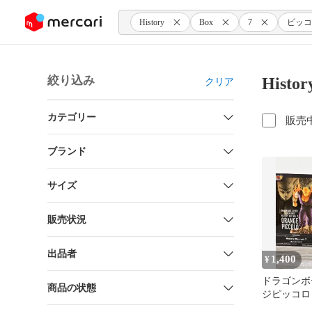
ンツにスキップ
History
Box
7
ピッコ
絞り込み
Hist
クリア
カテゴリー
販売
ブランド
サイズ
販売状況
出品者
1,400
¥
ドラゴンボ
商品の状態
ジピッコロ