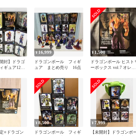
コロ フリーザ
まとめ売り
未開封品☆早期発送
16,999
1,500
¥
¥
開封】ドラゴ
ドラゴンボール フィギ
ドラゴンボール ヒスト
ィギュア12体
ュア まとめ売り 16点
ーボックス vol.7 オレン
人 ピッコ
ジピッコロ
クス
8,500
7,999
¥
¥
定⭐ドラゴン
ドラゴンボール フィギ
【未開封】ドラゴンボ