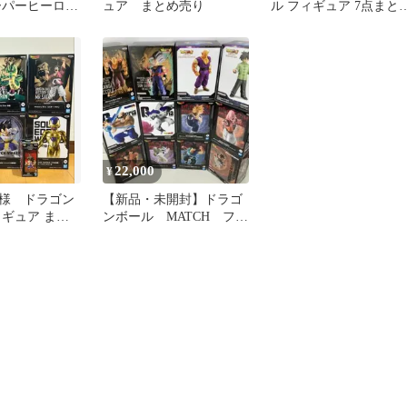
ーパーヒーロー
ュア まとめ売り
ル フィギュア 7点まと
ッコロ
売り フリーザ 悟空 ト
ンクス
22,000
¥
様 ドラゴン
【新品・未開封】ドラゴ
ィギュア まと
ンボール MATCH フィ
点セット
ギュア12体 G×materia