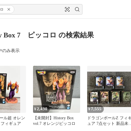
ロ
ory Box 7 ピッコロ の検索結果
中のみ表示
2,490
7,555
¥
¥
ール超 オレン
【未開封】History Box
ドラゴンボールZ フィ
 フィギュア
vol.7 オレンジピッコロ
ュア 7点セット 新品未
封