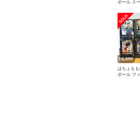
ボール ス
オレンジピ
6,099
¥
はちょもも
ボール フ
め売り 7