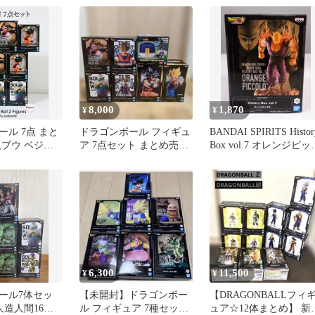
8,000
1,870
¥
¥
ール 7点 まと
ドラゴンボール フィギュ
BANDAI SPIRITS Histor
人ブウ ベジー
ア 7点セット まとめ売り
Box vol.7 オレンジピッ
ッコロ
孫悟空 孫悟飯 ピッコロ
ロ
6,300
11,500
¥
¥
ール7体セッ
【未開封】ドラゴンボー
【DRAGONBALLフィ
人造人間16号
ル フィギュア 7種セット
ュア☆12体まとめ】 新