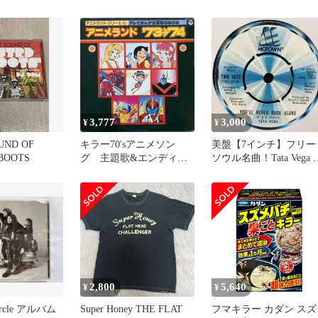
ムニバス
3,777
3,000
¥
¥
UND OF
キラー70'sアニメソン
美盤【7インチ】フリー
BOOTS
グ 主題歌&エンディン
ソウル名曲！Tata Vega /
グ オリジナルサウンド
Youll Never
トラック
2,800
5,640
¥
¥
 circle アルバム
Super Honey THE FLAT
フマキラー カダン スズ