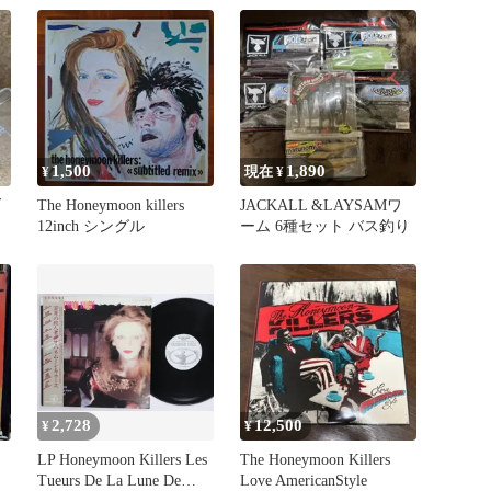
1,500
1,890
¥
現在 ¥
ダ
The Honeymoon killers
JACKALL &LAYSAMワ
12inch シングル
ーム 6種セット バス釣り
2,728
12,500
¥
¥
LP Honeymoon Killers Les
The Honeymoon Killers
Tueurs De La Lune De
Love AmericanStyle