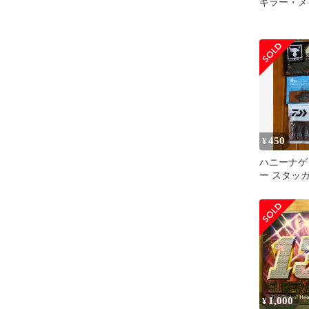
キラー・メイ
450
¥
ハニーナゲ
ー スタッ
ンテールワ
1,000
¥