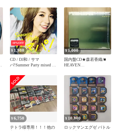
SP255114 CRAMMED
DISCS Japan /00260
10%OFF
1,980
1,000
¥
¥
CD / DJ和 / サマ
国内盤CD★森若香織/■
パ!Summer Party mixed by
HEAVEN
DJ和 (スペシャルプライ
【VPCC81197/4988021811
ス盤)
972】U77407
6,750
10,800
¥
¥
テトラ様専用！！！他の
ロックマンエグゼ バトル