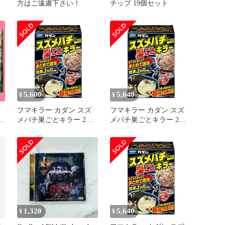
個
方はご遠慮下さい！
チップ 19個セット
5,600
5,640
¥
¥
フマキラー カダン スズ
フマキラー カダン スズ
IO
メバチ巣ごとキラー 2個
メバチ巣ごとキラー 2個
入
入
6
1,320
5,640
¥
¥