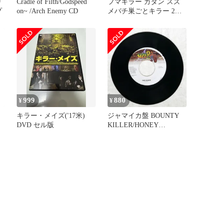
り
Cradle of Filth/Godspeed
フマキラー カダン スズ
プ
on~ /Arch Enemy CD
メバチ巣ごとキラー 2個
入
999
880
¥
¥
キラー・メイズ('17米)
ジャマイカ盤 BOUNTY
個
DVD セル版
KILLER/HONEY
PAN/SIZE 8
PRODUCTIONS SE0011 7
□