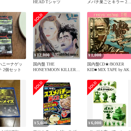
HEAD Tシャツ
メバチ巣ごとキラー 2
入
12,000
1,000
¥
¥
L ハニーナゲッ
国内盤 THE
国内盤CD★/BOXER
ンチ 2個セット
HONEYMOON KILLERS
KID■ MIX TAPE by AK
SUBTITLED REMIX
BEATS
CRAMMED SP15-5106
【UMCF1087/498800576
x12
250】R72828
5,600
6,000
¥
¥