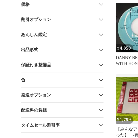
価格
割引オプション
あんしん鑑定
4,850
¥
出品形式
DANNY BEL
WITH HO
保証付き整備品
系インスト
色
発送オプション
配送料の負担
1,799
¥
タイムセール割引率
【みんなア
った】 -赤