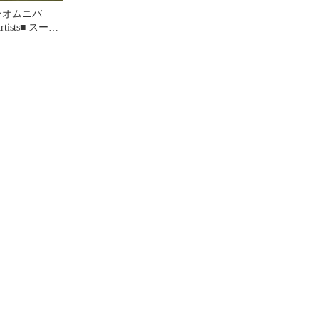
★オムニバ
Artists■ スーパ
ビート
0~ザ・グローバ
2002・リク
ッシュ~
0/4988064101
4