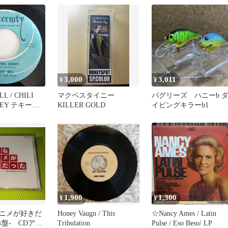
3,000
3,011
¥
¥
L / CHILI
マクベスタイニー
バグリーズ ハニーb 
NEY テキーラ
KILLER GOLD
イビングキラーb1
1,900
1,300
¥
¥
ニメが好きだ
Honey Vaugn / This
☆Nancy Ames / Latin
盤- CDアニ
Tribulation
Pulse / Eso Beso/ LP