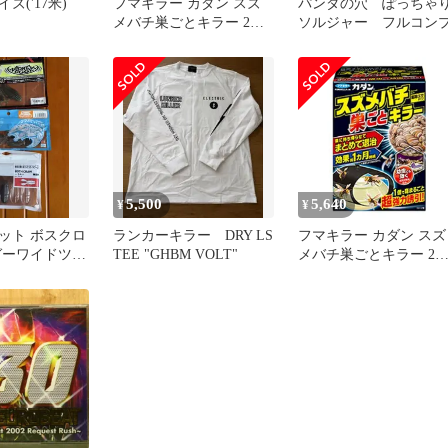
ズ('17米)
フマキラー カダン スズ
パンダの穴 ぽっちゃ
メバチ巣ごとキラー 2個
ソルジャー フルコン
入
5,500
5,640
¥
¥
ット ボスクロ
ランカーキラー DRY LS
フマキラー カダン スズ
ガーワイドツイ
TEE "GHBM VOLT"
メバチ巣ごとキラー 2
ームセット
入