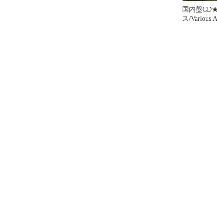
国内盤CD
ス/Various 
ー・ユーロ
VOL.13
ル・ヒート・
エスト・ラ
(CCCD)
【AVCD1013
306】P5509