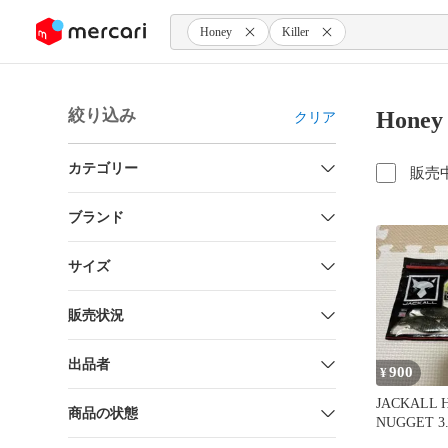
ンツにスキップ
Honey
Killer
絞り込み
Hone
クリア
カテゴリー
販売
ブランド
サイズ
販売状況
出品者
900
¥
JACKALL 
商品の状態
NUGGET 