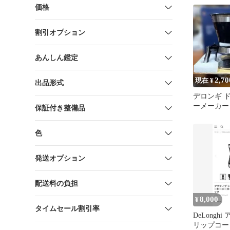
価格
割引オプション
あんしん鑑定
2,70
現在 ¥
出品形式
デロンギ 
ーメーカー I
保証付き整備品
ロマ 動作
色
発送オプション
配送料の負担
8,000
¥
タイムセール割引率
DeLongh
リップコー