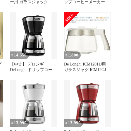
ー用 ガラスジャック
ップコーヒーメーカー
ICM12011J-R
ICM12011J-BK
14,550
1,800
¥
¥
プ
【中古】 デロンギ
De'Longhi ICM12011J用
DeLonghi ドリップコーヒ
ガラスジャグ ICM12GJ-
ーメーカー ブラック ア
W
クティブシリーズ 5杯用
ICM12011J-BK
13,990
13,990
¥
¥