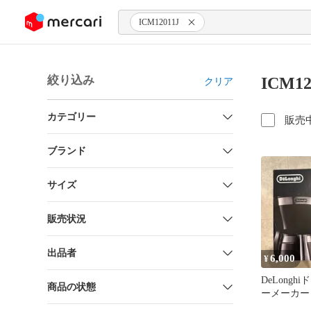
ンツにスキップ
ICM12011J
絞り込み
ICM1
クリア
カテゴリー
販売
ブランド
サイズ
販売状況
出品者
6,000
¥
DeLong
商品の状態
ーメーカー I
デロンギ