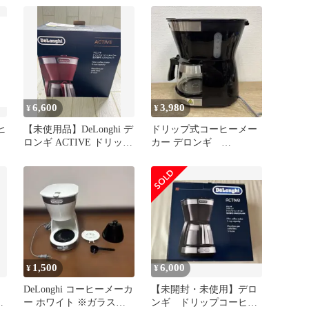
ICM12011J-W レギュラー
コーヒー 5杯用 ペーパー
レスフィルター [トゥル
ーホワイト] ファミリー
登録で3年保証★
58571c19
6,600
3,980
¥
¥
ヒ
【未使用品】DeLonghi デ
ドリップ式コーヒーメー
ロンギ ACTIVE ドリップ
カー デロンギ
コーヒーメーカー
ICM12011J-BK
ICM12011J-R レッド
1,500
6,000
¥
¥
DeLonghi コーヒーメーカ
【未開封・未使用】デロ
ー
ー ホワイト ※ガラスジ
ンギ ドリップコーヒー