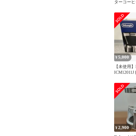
ターコーヒ
ICM12011J-
5,000
¥
【未使用】De
ICM1201
ヒーメーカ
2,900
¥