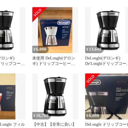
ICM12011J-R パッション
ヒーメーカー 650ml ホ
レッド 【沖縄・離島配送
イト アクティブシリー
不可】
[5杯用]ICM12011J-W
6,000
13,640
¥
¥
(デロンギ)
未使用 DeLonghi(デロン
DeLonghi(デロンギ)
hiドリップコーヒ
ギ) ドリップコーヒーメ
De'Longhiドリップコー
 アクティブ
ーカー 白 ICM12011J-W
ーメーカー アクティブ
J-BK レギュラ
ICM12011J-BK レギュラ
5杯用 ペーパ
ーコーヒー 5杯用 ペー
ルター [イン
ーレスフィルター [イン
ック] ファミ
テンスブラック] ファミ
3年保証e
リー登録で3年保証★
76556225
16,700
6,000
¥
¥
onghi フィル
【中古】【非常に良い】
DeLonghi ドリップコー