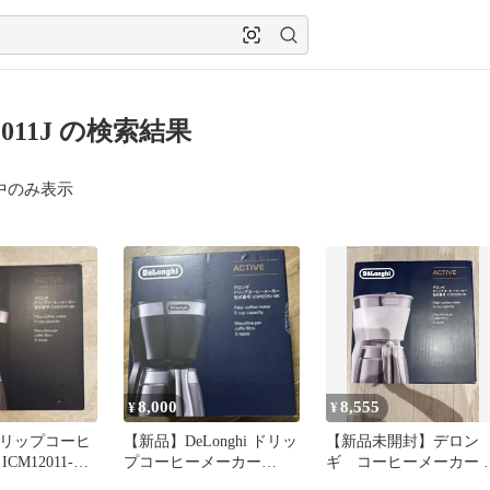
2011J の検索結果
中のみ表示
8,000
8,555
¥
¥
hiドリップコーヒ
【新品】DeLonghi ドリッ
【新品未開封】デロン
CM12011-BK
プコーヒーメーカー
ギ コーヒーメーカー 
ICM12011J-BK
クティブ ICM12011J-w