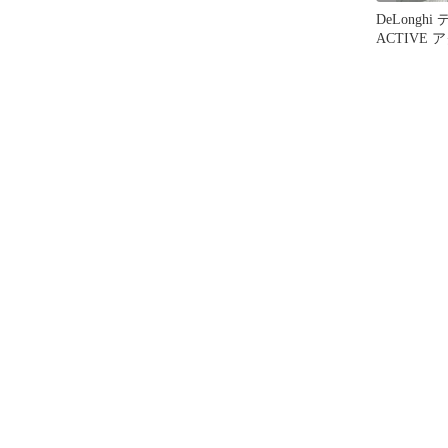
DeLonghi
ACTIVE
ップコーヒ
ICM12011
スブラック