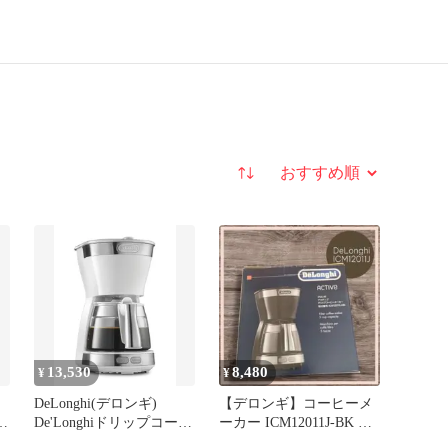
並び替え
13,530
8,480
¥
¥
DeLonghi(デロンギ)
【デロンギ】コーヒーメ
ア
De'Longhiドリップコーヒ
ーカー ICM12011J-BK ペ
ーメーカー アクティブ
ーパーレスフィルター