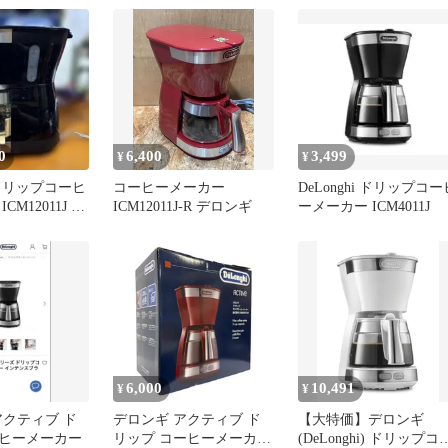
0
6,400
3,499
¥
¥
ドリップコーヒ
コーヒーメーカー
DeLonghi ドリップコー
CM12011J ア
ICM12011J-R デロンギ
ーメーカー ICM4011J
確認済 箱付
6,000
10,491
¥
¥
i アクティブ ド
デロンギ アクティブ ド
【大特価】デロンギ
ヒーメーカー
リップ コーヒーメーカー
(DeLonghi) ドリップコ