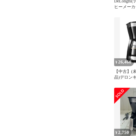
DeLongh
ヒーメーカー 
W
26,460
¥
【中古】(
品)デロンギ(D
リップコー
ブラック 
ーズ [5杯用] 
BK
2,750
¥