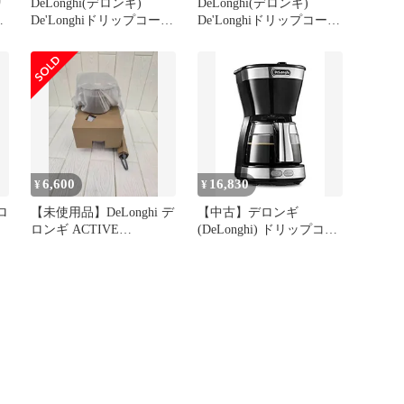
リ
DeLonghi(デロンギ)
DeLonghi(デロンギ)
De'Longhiドリップコーヒ
De'Longhiドリップコーヒ
ーメーカー アクティブ
ーメーカー アクティブ
ICM12011J-W レギュラー
ICM12011J-R レギュラー
コーヒー 5杯用 ペーパー
コーヒー 5杯用 ペーパー
レスフィルター [トゥル
レスフィルター [パッシ
ーホワイト] ファミリー
ョンレッド] ファミリー
登録で3年保証e
登録で3年保証e
6,600
16,830
¥
¥
ロ
【未使用品】DeLonghi デ
【中古】デロンギ
ロンギ ACTIVE
(DeLonghi) ドリップコー
ICM12011J-BK ドリップ
ヒーメーカー ブラック
付
コーヒーメーカー ブラッ
アクティブシリーズ [5杯
ク
用] ICM12011J-BK