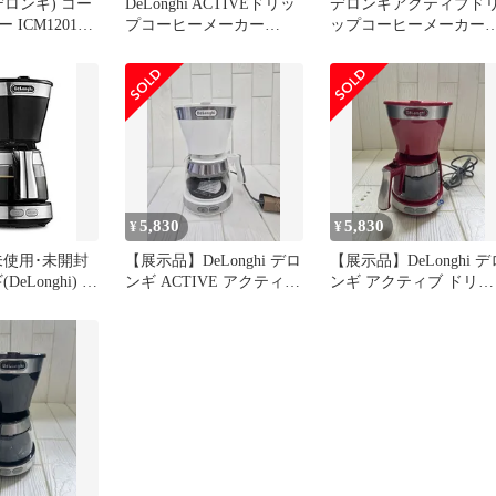
i(デロンギ) コー
DeLonghi ACTIVEドリッ
デロンギアクティブド
ICM12011J-
プコーヒーメーカー
ップコーヒーメーカー
ICM12011J-BK
ICM12011J-BK
5,830
5,830
¥
¥
未使用･未開封
【展示品】DeLonghi デロ
【展示品】DeLonghi デ
eLonghi) ド
ンギ ACTIVE アクティブ
ンギ アクティブ ドリッ
ヒーメーカー
ドリップコーヒーメーカ
プコーヒーメーカー
アクティブシリ
ー ICM12011J-W トゥル
ICM12011J-R レッド 箱
ICM12011J-
ーホワイト 箱付き
き 通電確認済み