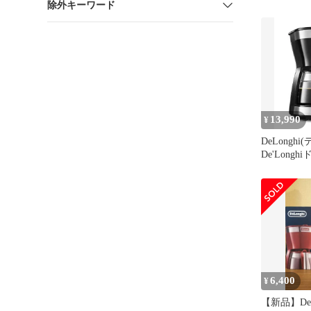
除外キーワード
13,990
¥
DeLonghi
De'Long
ーメーカー
ICM12011
ーコーヒー 
ーレスフィ
テンスブラ
リー登録で
6,400
¥
【新品】DeL