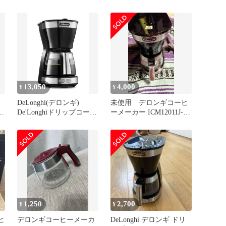
ワ
ャク無し 取扱説明書有り
メーカー
ズ
13,050
4,000
¥
¥
DeLonghi(デロンギ)
未使用 デロンギコーヒ
ヒ
De'Longhiドリップコーヒ
ーメーカー ICM12011J-
ーメーカー アクティブ
BK
ICM12011J-BK レギュラ
パ
ーコーヒー 5杯用 ペーパ
ーレスフィルター [イン
テンスブラック] ファミ
リー登録で3年保証
1,250
2,700
¥
¥
ヒ
デロンギコーヒーメーカ
DeLonghi デロンギ ドリ