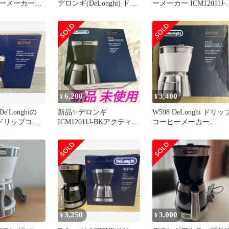
ーメーカー
デロンギ(DeLonghi) ドリ
ーメーカー ICM12011J-
R
ップコーヒーメーカー ブ
BK
ラック アクティブシリー
ズ [5杯用] ICM12011J-BK
6,200
3,400
¥
¥
'Longhiの
新品✨️デロンギ
W598 DeLonghi ドリッ
1Jドリップコー
ICM12011J-BKアクティブ
コーヒーメーカー
ー
ドリップコーヒーメーカ
ICM12011J-W
ー黒
3,250
3,000
¥
¥