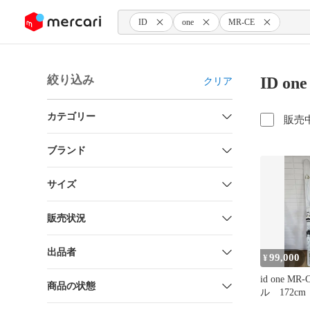
ンツにスキップ
ID
one
MR-CE
絞り込み
ID o
クリア
カテゴリー
販売
ブランド
サイズ
販売状況
出品者
99,000
¥
id one M
商品の状態
ル 172cm 