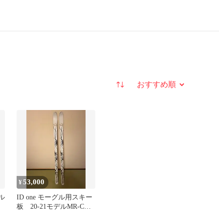
並び替え
53,000
¥
ル
ID one モーグル用スキー
板 20-21モデルMR-CE
172cm 板のみ