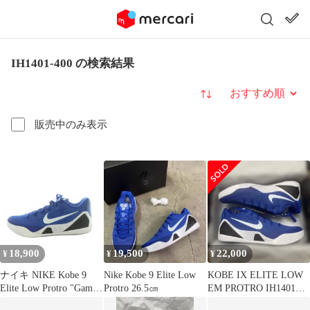
IH1401-400 の検索結果
並び替え
販売中のみ表示
18,900
19,500
22,000
¥
¥
¥
ナイキ NIKE Kobe 9
Nike Kobe 9 Elite Low
KOBE IX ELITE LOW
Elite Low Protro "Game
Protro 26.5㎝
EM PROTRO IH1401
Royal/White" スニーカ
400