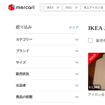
ンツにスキップ
IKEA
JALL
卓上アイロン台
絞り込み
IKE
クリア
カテゴリー
販売
ブランド
サイズ
販売状況
出品者
1,000
¥
アイロン台
商品の状態