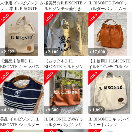
未使用 イルビゾンテ ム
極美品☆ILBISONTE イ
IL BISONTE 2WAY シ
ック 本 IL BISONTE ト
ルビゾンテ☆蓋付き
ョルダーバッグ ムック
ートバッグ
☆2way ショルダーバッ
本
グ 革
2,222
2,100
17,000
¥
¥
¥
【新品未使用】IL
【ムック本】IL
【未使用】ILBISONTE
BISONTE キャンバス
BISONTE イルビゾン
イルビゾンテ 巾着 ショ
2wayトートバッグ
テ キャンバス トート
ルダーバッグ ハンドバ
バッグ
ッグ トートバッグ
2way 管理番号 5213
4,500
9,500
1,899
¥
¥
¥
美品 イルビゾンテ IL
IL BISONTE 2WAY シ
IL BISONTE キャンバ
BISONTE ショルダーバ
ョルダーバッグ レザー
ストートバッグ
ッグ ボーダー 2way
バッグ