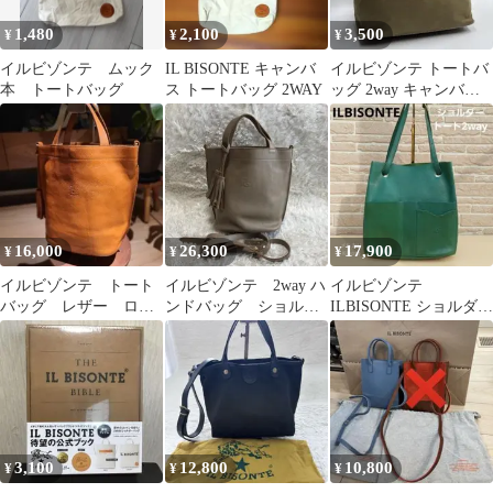
1,480
2,100
3,500
¥
¥
¥
イルビゾンテ ムック
IL BISONTE キャンバ
イルビゾンテ トートバ
本 トートバッグ
ス トートバッグ 2WAY
ッグ 2way キャンバス
レザー カーキ
16,000
26,300
17,900
¥
¥
¥
イルビゾンテ トート
イルビゾンテ 2way ハ
イルビゾンテ
バッグ レザー ロゴ
ンドバッグ ショルダ
ILBISONTE ショルダー
型押し タッセル バ
ーバッグ
トート グリーン 緑
ケツ型 2way
3,100
12,800
10,800
¥
¥
¥