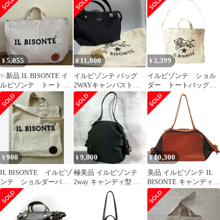
5,055
11,000
2,399
¥
¥
¥
✨新品 IL BISONTE イ
イルビゾンテ バッグ
イルビゾンテ ショル
ルビゾンテ トート シ
2WAYキャンバストー
ダー トートバッグ
ョルダー 2way
トバッグ ショルダーバ
2way
ッグ
900
9,000
10,300
¥
¥
¥
IL BISONTE イルビゾ
極美品 イルビゾンテ
美品 イルビゾンテ IL
ンテ ショルダーバッ
2way キャンディ型 折
BISONTE キャンディバ
グ トートバッグ
りたたみ トートバッグ
ッグ 2WAY ショルダー
牛革 黒
バッグ トートバッグ 肩
掛け カバン 鞄 レザー
× キャンバス ブラウン