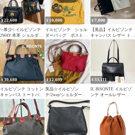
22,600
10,000
7,800
¥
¥
¥
✨希少✨イルビゾンテ
イルビゾンテ ショル
【美品】イルビゾンテ
2WAY 本革 ショルダー
ダーバッグ ボスト
キャンバス レザー トー
バッグ 紺 ゴールド金具
ン レザー グレージ
トバッグ ハンドバッグ
鍵付き
ュ
ブラック
30,680
12,699
33,111
¥
¥
¥
イルビゾンテ コットン
美品☆イルビゾン
IL BISONTE イルビゾ
キャンバス トートバッ
テ/2way/ショルダーバ
ンテ オールレザー
グ IL BISONTE ブラッ
ッグ/トート/キャンバ
2way ハンドバッグ 大
ク
ス/ヌメ革/舟形
容量