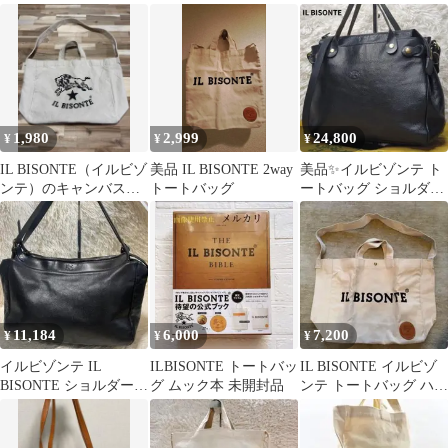
ッグ イルビゾンテ 鞄
トート 2016
ク レザー
1,980
2,999
24,800
¥
¥
¥
IL BISONTE（イルビゾ
美品 IL BISONTE 2way
美品✨イルビゾンテ ト
ンテ）のキャンバス
トートバッグ
ートバッグ ショルダー
2WAYショルダートー
シボ革 黒 2way ゴール
トバッグ
ド金具
11,184
6,000
7,200
¥
¥
¥
イルビゾンテ IL
ILBISONTE トートバッ
IL BISONTE イルビゾ
BISONTE ショルダーバ
グ ムック本 未開封品
ンテ トートバッグ ハン
ック ブラック 2way
ドバッグ キャンバス