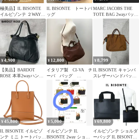
極美品】IL BISONTE
IL BISONTE トートバ
MARC JACOBS THE
イルビゾンテ ２WAY
ッグ
TOTE BAG 2wayバッ
トートバッグ 革 A4
グ レザー良品ෆ
4,900
12,800
8,799
¥
¥
¥
【美品】BARDOT
イタリア製 CI-VA チ
IL BISONTE キャンバ
ROSE 本革2wayハンド
ーバ バッグ
スレザーハンドバッグ
バッグ ブラウンベージ
USED 12569
中敷付き 完売品
ュ
45,800
5,000
69,800
¥
¥
¥
IL BISONTE イルビゾ
イルビゾンテ IL
イルビゾンテ ショルダ
ンテ ミニ トートバッグ
BISONTE 2way ショル
ーバッグ IL BISONTE