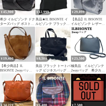
45,900
12,999
29,099
¥
¥
¥
希少 イルビゾンテ ドク
美品★IL BISONTE イ
【美品】IL BISONTE
ターズバッグ ボストン
ルビゾンテ ブラックト
イルビゾンテ レザーシ
ショルダー ブラック
ートバッグ A4収納
ョルダーバッグ 2way
2way
19,400
8,580
23,500
¥
¥
¥
【希少商品】IL
美品 ブラック トートバ
極美品 イルビゾンテ
BISONTE 2wayバッ
ッグ ビジネスバッグ キ
2wayバッグ 希少カラ
グ ハンドバッグ シ
ャンバス レザー 本革
ー ショルダーバッグ
ョルダーバッグ
A4収納
34,221
5,400
7,500
¥
¥
¥