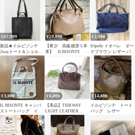
ドバッグ
67,999
20,000
2,900
¥
¥
¥
新品★イルビゾンテ
【希少 高級感漂う本
IOpelle イオペレ ダー
2wayトート＆ショルダ
革】 ILBISONTE
クブラウン レザー バッ
ーバッグ IL BISONTE
2WAY ショルダーバッ
ク ラクダ
グ 大容量
3,000
6,000
14,800
¥
¥
¥
IL BISONTE キャンバ
【美品】TIDEWAY
イルビゾンテ トート
ストートバッグ イル
LIGHT LEATHER
バッグ レザー
ビゾンテ
BOSTON S バッグ