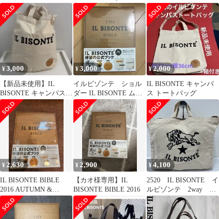
BHA014 PV0039
ダー ミニ トート バッ
スクエア レザー トート
NA198H 2WAYショルダ
ク
バッグ クロスボディ ブ
ーバッグ
ラック 2WAY 斜め掛け
レディース メンズ ブラ
ンド 50周年限定
BHA015
3,000
3,000
2,000
¥
¥
¥
【新品未使用】IL
イルビゾンテ ショル
IL BISONTE キャンバ
BISONTE キャンバス
ダー IL BISONTE ムッ
ス トートバッグ
2wayトートバッグ
ク
2,630
2,900
4,100
¥
¥
¥
IL BISONTE BIBLE
【カオ様専用】IL
2520 IL BISONTE イ
2016 AUTUMN &
BISONTE BIBLE 2016
ルビゾンテ 2way シ
WINTER
ョルダーバッグ ハン
ドバッグ トートバッ
グ キャンバス キャ