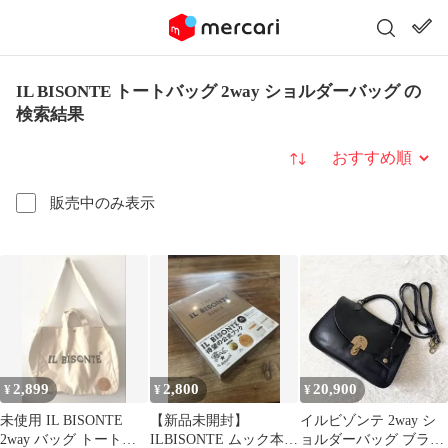
IL BISONTE トートバッグ 2way ショルダーバッグ の
検索結果
並び替え
販売中のみ表示
2,899
2,800
20,900
¥
¥
¥
未使用 IL BISONTE
【新品未開封】
イルビゾンテ 2way シ
2way バッグ トートバ
ILBISONTE ムック本
ョルダーバッグ ブラッ