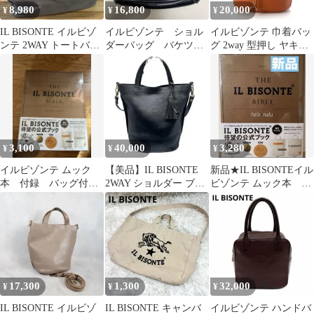
8,980
16,800
20,000
¥
¥
¥
IL BISONTE イルビゾ
イルビゾンテ ショル
イルビゾンテ 巾着バッ
ンテ 2WAY トートバッ
ダーバッグ バケツ
グ 2way 型押し ヤキヌ
グ ショルダーバッグ
レザー ブラック
メ レディース 新品同
2way
様
3,100
40,000
3,280
¥
¥
¥
イルビゾンテ ムック
【美品】IL BISONTE
新品★IL BISONTEイル
本 付録 バッグ付
2WAY ショルダー ブラ
ビゾンテ ムック本 ト
き ビームス BIBLE
ック レザー タッセル
ートバック
コンセプト
17,300
1,300
32,000
¥
¥
¥
IL BISONTE イルビゾ
IL BISONTE キャンバ
イルビゾンテ ハンドバ