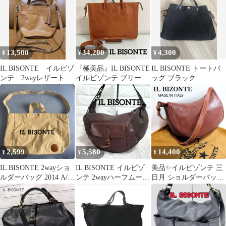
13,500
34,200
4,300
¥
¥
¥
IL BISONTE イルビゾ
『極美品』IL BISONTE
IL BISONTE トートバ
ンテ 2wayレザートー
イルビゾンテ ブリーフ
ッグ ブラック
トバッグ バケツ型
ケース レザー 2way
2,599
5,580
14,400
¥
¥
¥
IL BISONTE 2wayショ
IL BISONTE イルビゾ
美品✨️イルビゾンテ 三
ルダーバッグ 2014 A/W
ンテ 2wayハーフムーン
日月 ショルダーバッグ
ムック本
ショルダートートバッ
ロゴ刻印 袋
グ