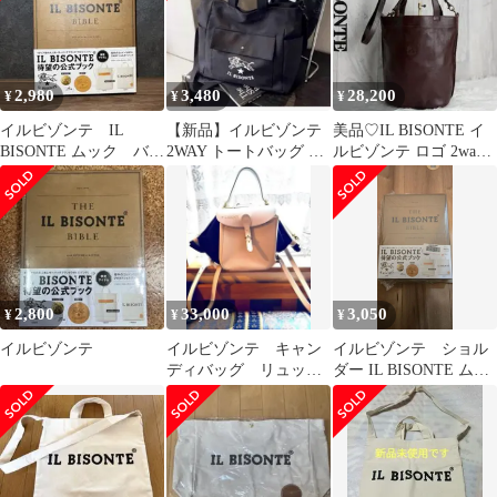
ンバストート レディ
ース メンズ ユニセ
ックス 通勤 通学
普段使い 大きめ 大
2,980
3,480
28,200
¥
¥
¥
容量
イルビゾンテ IL
【新品】イルビゾンテ
美品♡IL BISONTE イ
BISONTE ムック バッ
2WAY トートバッグ ナ
ルビゾンテ ロゴ 2way
グ未開封
イロン ショルダーバッ
バケット トートバッグ
グ 黒
2,800
33,000
3,050
¥
¥
¥
イルビゾンテ
イルビゾンテ キャン
イルビゾンテ ショル
ディバッグ リュッ
ダー IL BISONTE ムッ
ク ショルダー 2WAY
ク
白 紫 激レア