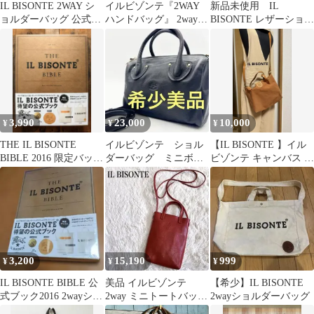
IL BISONTE 2WAY シ
イルビゾンテ『2WAY
新品未使用 IL
ョルダーバッグ 公式ブ
ハンドバッグ』 2way
BISONTE レザーショル
ック 未開封
ショルダーバッグ ブラ
ダーバッグ 水色
ック
3,990
23,000
10,000
¥
¥
¥
THE IL BISONTE
イルビゾンテ ショル
【IL BISONTE 】イル
BIBLE 2016 限定バッグ
ダーバッグ ミニボス
ビゾンテ キャンバス シ
付
トン 2way ブラック
ョルダーバッグ レザー
3,200
15,190
999
¥
¥
¥
IL BISONTE BIBLE 公
美品 イルビゾンテ
【希少】IL BISONTE
式ブック2016 2wayショ
2way ミニトートバッグ
2wayショルダーバッグ
ルダーバッグ
ショルダーバッグ ハン