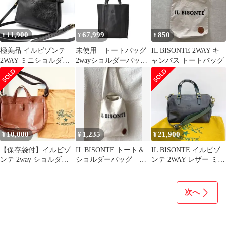
茶色 レディース
11,900
67,999
850
¥
¥
¥
極美品 イルビゾンテ
未使用 トートバッグ
IL BISONTE 2WAY キ
2WAY ミニショルダー
2wayショルダーバッグ
ャンバス トートバッグ
バッグ ハンドバッグ 黒
IL BISONTE イルビゾ
レザー
ンテ
10,000
1,235
21,900
¥
¥
¥
⁠【保存袋付】イルビゾ
IL BISONTE トート＆
IL BISONTE イルビゾ
ンテ 2way ショルダー
ショルダーバッグ 生
ンテ 2WAY レザー ミニ
バッグ トートバッグ レ
成り
ボストンバッグ ショル
ザー 茶
ダーバッグ カバン 本革
トート レディース ネイ
次へ
ビー系 鞄 IF18341■