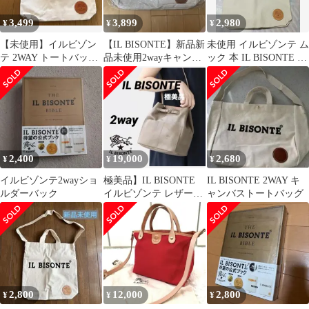
3,499
3,899
2,980
¥
¥
¥
【未使用】イルビゾン
【IL BISONTE】新品新
未使用 イルビゾンテ ム
テ 2WAY トートバッグ
品未使用2wayキャンバ
ック 本 IL BISONTE ト
ショルダーバッグ 生成
ス トートバッグショ
ートバッグ
り
ルダー
2,400
19,000
2,680
¥
¥
¥
イルビゾンテ2wayショ
極美品】IL BISONTE
IL BISONTE 2WAY キ
ルダーバック
イルビゾンテ レザー
ャンバストートバッグ
2way ショルダーバッグ
2,800
12,000
2,800
¥
¥
¥