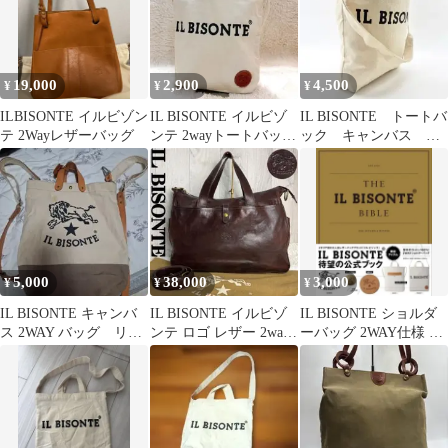
19,000
2,900
4,500
¥
¥
¥
ILBISONTE イルビゾン
IL BISONTE イルビゾ
IL BISONTE トートバ
テ 2Wayレザーバッグ
ンテ 2wayトートバッグ
ック キャンバス A4
A4収納可
収納可 2way 斜め掛
け
5,000
38,000
3,000
¥
¥
¥
IL BISONTE キャンバ
IL BISONTE イルビゾ
IL BISONTE ショルダ
ス 2WAY バッグ リメ
ンテ ロゴ レザー 2way
ーバッグ 2WAY仕様 ム
イク品
トートバッグ A4可
ック本