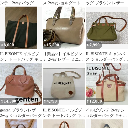
ンテ 2way バッグ シ
ス 2wayショルダートー
ッグ ブラウン レザー
ョルダーバッグ
トバッグ
キューブ スクエア ロゴ
型押し
8,000
15,500
7,999
¥
¥
¥
IL BISONTE イルビゾ
【美品✨】イルビゾン
IL BISONTE キャンバ
ンテ トートバッグ キャ
テ 2way レザー ミニボ
ス ショルダーバッグ カ
ンバス×レザー
ストンバッグ ベージュ
ーキ
14,500
4,790
12,880
¥
¥
¥
genten ブラウンレザー
IL BISONTE イルビゾ
イルビゾンテ 2way シ
2way ショルダーバッグ
ンテ トートバッグ キャ
ョルダーバッグ キャン
ンバス 2way ショルダ
バス レザー ベージュ
ー アイボリー
ブラウン