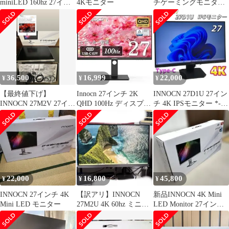
miniLED 160hz 27イン
4Kモニター
チゲーミングモニター
チ
4KミニLEDモニター
160Hz/144Hz1ms応答速
36,500
16,999
22,000
¥
¥
¥
【最終値下げ】
Innocn 27インチ 2K
INNOCN 27D1U 27イン
INNOCN 27M2V 27イン
QHD 100Hz ディスプレ
チ 4K IPSモニター *-*
チ 4k
イ 27
2025年製
22,000
16,800
45,800
¥
¥
¥
INNOCN 27インチ 4K
【訳アリ】INNOCN
新品INNOCN 4K Mini
Mini LED モニター
27M2U 4K 60hz ミニ
LED Monitor 27インチ
LED 27インチ
27M2V