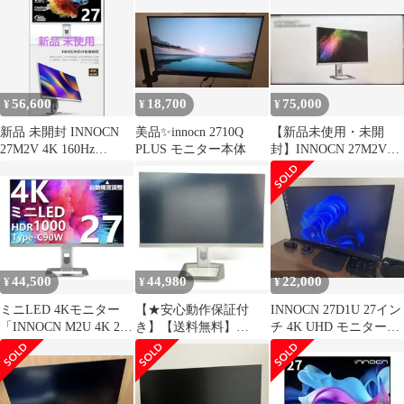
160Hz
56,600
18,700
75,000
¥
¥
¥
新品 未開封 INNOCN
美品✨innocn 2710Q
【新品未使用・未開
27M2V 4K 160Hz
PLUS モニター本体
封】INNOCN 27M2V
miniLED
4K 160Hz miniLED
44,500
44,980
22,000
¥
¥
¥
ミニLED 4Kモニター
【★安心動作保証付
INNOCN 27D1U 27イン
「INNOCN M2U 4K 27
き】【送料無料】
チ 4K UHD モニター
インチ」
INNOCN 27インチ ゲー
HDR400
ミングモニター
27A6V