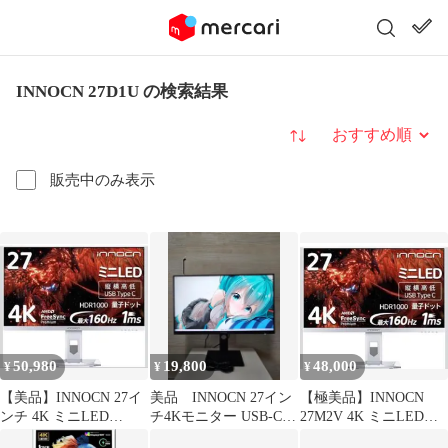
INNOCN 27D1U の検索結果
並び替え
販売中のみ表示
50,980
19,800
48,000
¥
¥
¥
【美品】INNOCN 27イ
美品 INNOCN 27イン
【極美品】INNOCN
ンチ 4K ミニLED
チ4Kモニター USB-C
27M2V 4K ミニLEDゲ
144Hz/DP 27M2V
HDR400
ーミングモニター