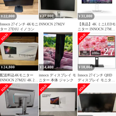
22,000
27,000
31,000
¥
¥
¥
Innocn 27インチ 4Kモニ
INNOCN 27M2V
【美品】4K ミニLEDモ
ター 27D1U イノコン
ニター INNOCN 27M2U
27インチ
24,800
14,400
18,000
¥
¥
¥
配送料込4Kモニター
innocn ディスプレイ モ
Innocn 27インチ QHD
INNOCN 27M2U 4K 27
ニター 本体 ジャンク
ディスプレイ モニター
インチ
本体