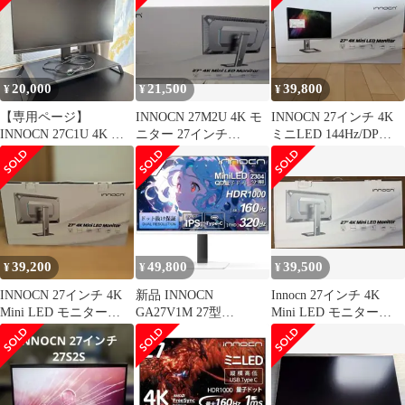
20,000
21,500
39,800
¥
¥
¥
【専用ページ】
INNOCN 27M2U 4K モ
INNOCN 27インチ 4K
INNOCN 27C1U 4K モ
ニター 27インチ
ミニLED 144Hz/DP
ニター 27インチ
miniLED HDR
27M2V
39,200
49,800
39,500
¥
¥
¥
INNOCN 27インチ 4K
新品 INNOCN
Innocn 27インチ 4K
Mini LED モニター
GA27V1M 27型
Mini LED モニター
27M2V 本体
4K/160Hz FHD/320Hz
27M2V