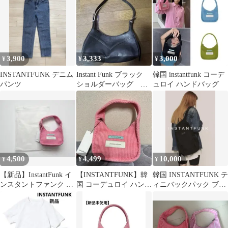
3,900
3,333
3,000
¥
¥
¥
INSTANTFUNK デニム
Instant Funk ブラック
韓国 instantfunk コーデ
パンツ
ショルダーバッグ ホ
ュロイ ハンドバッグ
ボバッグ
4,500
4,499
10,000
¥
¥
¥
【新品】InstantFunk イ
【INSTANTFUNK】韓
韓国 INSTANTFUNK テ
ンスタントファンク コ
国 コーデュロイ ハンド
ィニバックパック ブラ
ーデュロイ ミニバッグ
バッグ
ック 新品