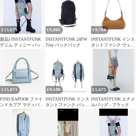
13,679
9,806
9,704
¥
¥
¥
新品) INSTANTFUNK
INSTANTFUNK 24FW
INSTANTFUNK インス
デニム ティニー バック
Tiny バックパック
タントファンク ウェス
パック
タン HOBO BAG
15,073
9,580
5,675
¥
¥
¥
FIND KAPOOR ファイ
INSTANTFUNK インス
INSTANTFUNK エナメ
ンドカプア マティバッ
タントファンク バック
ルバッグ - ブラック
グ18
パック