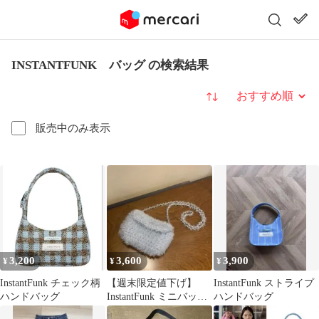
INSTANTFUNK バッグ の検索結果
並び替え
販売中のみ表示
3,200
3,600
3,900
¥
¥
¥
InstantFunk チェック柄
【週末限定値下げ】
InstantFunk ストライプ
ハンドバッグ
InstantFunk ミニバッグ
ハンドバッグ
チェーンバッグ 韓国