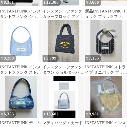
8,301
12,386
3,600
¥
¥
¥
INSTANTFUNK インス
インスタントファンク
新品INSTANTFUNK リ
タントファンク ショル
カラーブロック アノラ
ュック ブラックファン
ダーバッグ ブラック
ック
ク韓国 ユニセックス黒
9,289
5,799
7,155
¥
¥
¥
INSTANTFUNK インス
インスタントファンク
INSTANTFUNK ストラ
タントファンク ストラ
ダウン ショルダ—バッ
イプ ミニバック ブラッ
イプ ミニバック
グ
ク
6,355
15,602
9,981
¥
¥
¥
INSTANTFUNK デニム
マティバッグ + カード
INSTANTFUNK インス