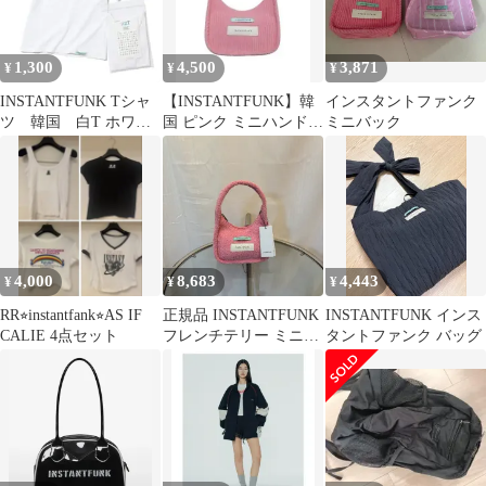
1,300
4,500
3,871
¥
¥
¥
INSTANTFUNK Tシャ
【INSTANTFUNK】韓
インスタントファンク
ツ 韓国 白T ホワイ
国 ピンク ミニハンドバ
ミニバック
ト インスタントファ
ッグ コーデュロイ
ンク
4,000
8,683
4,443
¥
¥
¥
RR⭐︎instantfank⭐︎AS IF
正規品 INSTANTFUNK
INSTANTFUNK インス
CALIE 4点セット
フレンチテリー ミニバ
タントファンク バッグ
ッグ