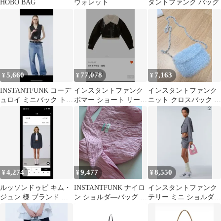
HOBO BAG
ウォレット
タントファンク バッグ
5,660
77,078
7,163
¥
¥
¥
INSTANTFUNK コーデ
インスタントファンク
インスタントファンク
ュロイ ミニバック トー
ボマー ショート リー
ニット クロスバック ブ
トバッグ
リアル ムートン ブラッ
ルー
ク (BOHEMSEO スリー
タイムズ GLOWNY
PAIN OR PLEASURE)
4,274
9,477
8,550
¥
¥
¥
ルッソンドゥビ キム・
INSTANTFUNK ナイロ
インスタントファンク
ジュン 様 ブランド デ
ン ショルダ—バッグ 新
テリー ミニ ショルダー
ニムスカート M
品
バッグ トートバッグ ピ
ンク