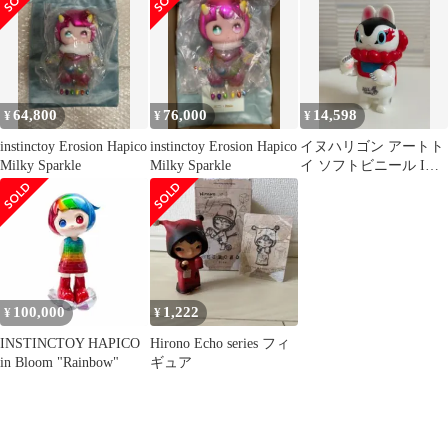
64,800
76,000
14,598
¥
¥
¥
instinctoy Erosion Hapico
instinctoy Erosion Hapico
イヌハリゴン アートト
Milky Sparkle
Milky Sparkle
イ ソフトビニール INU
HARIGON TERESA
CHIBA
100,000
1,222
¥
¥
INSTINCTOY HAPICO
Hirono Echo series フィ
in Bloom "Rainbow"
ギュア