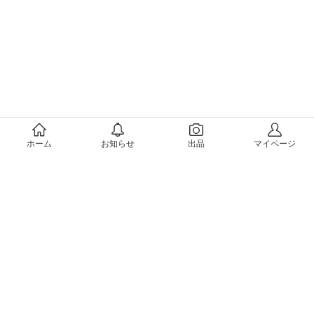
メルカリについて
ホーム
お知らせ
出品
マイページ
会社概要（運営会社）
採用情報
プレスリリース
公式ブログ
プレスキット
メルカリUS
メルカリShops
m department（エムデパ）
ヘルプ
ヘルプセンター（ガイド・お問い合わせ）
メルカリShopsでショップを開設する